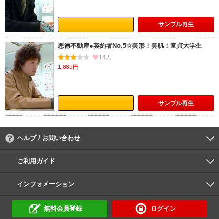
サンプル
再生
悪徳不動産●契約者No.5☆美形！美肌！童貞大学生
14人
1,885円
サンプル
再生
ヘルプ / お問い合わせ
よくあるご質問
ご利用環境
お支払い方法
パスワードの再設定
サポートセンター
ご利用ガイド
初めての方へ
会員登録の手順
作品購入の手順
動画再生の手順
検索のヒント
DUGA Player
インフォメーション
DUGAからのお知らせ
デュガの歴史とあゆみ
利用規約
個人情報保護方針
特定商取引法
資金決済法
倫理基準
サイトマップ
に基づく表示
に基づく表示
無料会員登録
ログイン