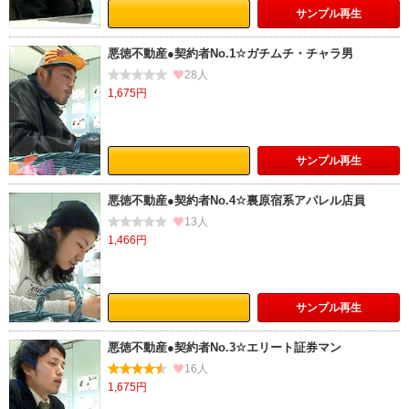
サンプル
再生
悪徳不動産●契約者No.1☆ガチムチ・チャラ男
28人
1,675円
サンプル
再生
悪徳不動産●契約者No.4☆裏原宿系アパレル店員
13人
1,466円
サンプル
再生
悪徳不動産●契約者No.3☆エリート証券マン
16人
1,675円