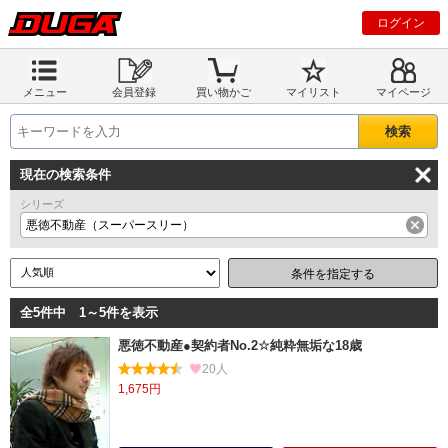
ログイン
メニュー
会員登録
買い物かご
マイリスト
マイページ
現在の検索条件
シリーズ
悪徳不動産（スーパースリー）
条件を指定する
全5件中 1～5件を表示
悪徳不動産●契約者No.2☆純粋無垢な18歳
20人
1,675円