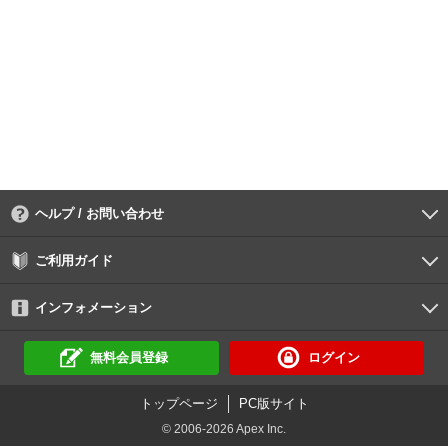
ヘルプ / お問い合わせ
よくあるご質問
ご利用環境
お支払い方法
パスワードの再設定
サポートセンター
ご利用ガイド
初めての方へ
会員登録の手順
作品購入の手順
動画再生の手順
検索のヒント
DUGA Player
インフォメーション
DUGAからのお知らせ
デュガの歴史とあゆみ
利用規約
個人情報保護方針
特定商取引法
資金決済法
倫理基準
サイトマップ
無料会員登録
ログイン
トップページ
PC版サイト
© 2006-2026 Apex Inc.