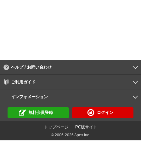
ヘルプ / お問い合わせ
よくあるご質問
ご利用環境
お支払い方法
パスワードの再設定
サポートセンター
ご利用ガイド
初めての方へ
会員登録の手順
作品購入の手順
動画再生の手順
検索のヒント
DUGA Player
インフォメーション
DUGAからのお知らせ
デュガの歴史とあゆみ
利用規約
個人情報保護方針
特定商取引法
資金決済法
倫理基準
サイトマップ
無料会員登録
ログイン
トップページ
PC版サイト
© 2006-2026 Apex Inc.