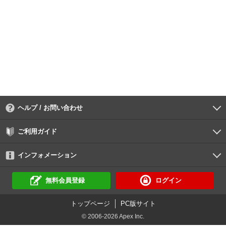
ヘルプ / お問い合わせ
よくあるご質問
ご利用環境
お支払い方法
パスワードの再設定
サポートセンター
ご利用ガイド
初めての方へ
会員登録の手順
作品購入の手順
動画再生の手順
検索のヒント
DUGA Player
インフォメーション
DUGAからのお知らせ
デュガの歴史とあゆみ
利用規約
個人情報保護方針
特定商取引法
資金決済法
倫理基準
サイトマップ
無料会員登録
ログイン
トップページ
PC版サイト
© 2006-2026 Apex Inc.