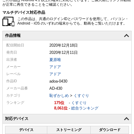
が正常に再生できることをご確認ください。
マルチデバイス対応作品
この作品は、共通のログインIDとパスワードを使用して、パソコン・
Android・iOS のいずれの端末からでも、動画をご覧いただけます。
作品情報
配信
開始日
2020年12月18日
発売日
2020年12月11日
出演者
夏原唯
メーカー
アドア
レーベル
アドア
作品ID
adoa-0430
メーカー
品番
AD-430
カテゴリ
恥ずかしめ
>
くすぐり
ランキング
175
-
くすぐり
8,061
-
総合ランキング
対応デバイス
デバイス
ストリーミング
ダウンロード