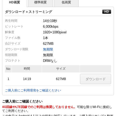
HD画質
標準画質
低画質
ダウンロード＋ストリーミング
再生時間
14分19秒
ビットレート
6,000kbps
解像度
1920×1080
pixel
ファイル数
1本
合計サイズ
627MB
ダウンロード期限
無期限
視聴期限
無期限
プロテクト
DRMなし
時間
サイズ
No
1
14:19
627MB
ダウンロード
ご購入前にご利用環境をご確認ください
ご購入前にご確認ください
4G回線やLTE回線でのご利用は推奨しておりません。
可能な限りWi-Fiに接続し
てご利用ください。
この作品は Android 4.1 以上の端末に対応しています。ご購入前にサンプル動画