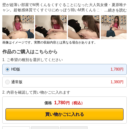
壁が超薄い部屋でM男くんをくすぐることになった大人気女優・夏原唯チ
ャン。超敏感体質でくすぐりにめっぽう弱いM男くんをこちょこちょとい
じめ倒します。とっても喜びながらこちょこちょする唯チャンがむちゃく
ちゃカワイイので是非ご覧ください！緩急をつけながらのM男くすぐりは
達人の域。悶え苦しみ嬉しがるM男くん。エレクト間違いなしの本作！超
オススメです！是非ご覧ください！
画像はイメージです。実際の収録内容とは異なる場合があります。
作品のご購入はこちらから
1. ご希望の種別を選択してください
HD版
1,780円
通常版
1,380円
2. 内容を確認して買い物かごに入れます
1,780
価格
円
買い物かごに入れる