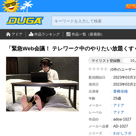
アドア
作品ランキング
作品一覧（新着順）
「緊急Web会議！ テレワーク中のやりたい放題くす
マイリスト登録数
10
（0件のユーザー
2023年03月
配信開始日
2023年03月
発売日
香椎佳穂
出演者
25歳
年齢
アドア
メーカー
アドア
レーベル
adoa-1027
作品ID
AD-1027
メーカー
品番
わかしラボ
シリーズ