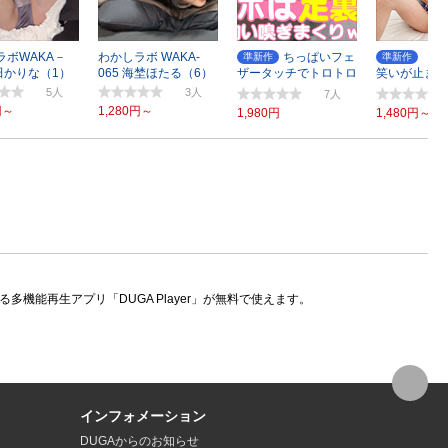
ラボWAKA－
わかしラボ WAKA-
ちっぱいフェ
【く
準新作
準新作
田かりな（1）
065 海埜ほたる（6）
ザータッチでトロトロ
笑いが止まら
ツボは足裏
のちゃん
5
3
7
円～
1,280円～
1,980円
1,480円～
機能再生アプリ「DUGA Player」が無料で使えます。
インフォメーション
DUGAからのお知らせ