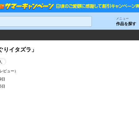
メニュー
作品を探す
ぐりイタズラ」
人
レビュー）
19日
15日