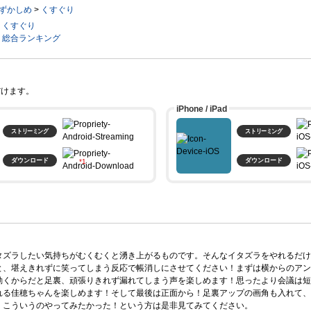
ずかしめ
>
くすぐり
くすぐり
総合ランキング
だけます。
iPhone / iPad
ストリーミング
ストリーミング
ダウンロード
ダウンロード
。
タズラしたい気持ちがむくむくと湧き上がるものです。そんなイタズラをやれるだけ
と、堪えきれずに笑ってしまう反応で帳消しにさせてください！まずは横からのアン
動くからだと足裏、頑張りきれず漏れてしまう声を楽しめます！思ったより会議は短
れる佳穂ちゃんを楽しめます！そして最後は正面から！足裏アップの画角も入れて、
、こういうのやってみたかった！という方は是非見てみてください。