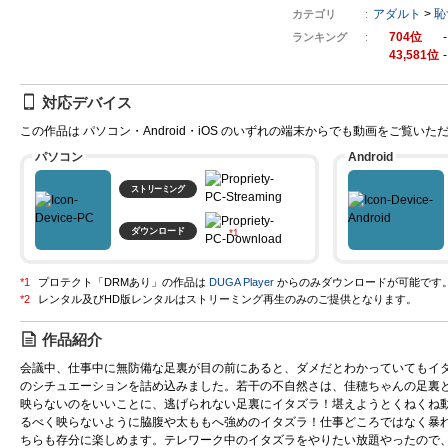
アダルト
>
恥
カテゴリ
704
ランキング
43,581
対応デバイス
この作品は パソコン・Android・iOS のいずれの端末からでも動画をご覧いた
パソコン
Android
ストリーミング
ダウンロード
プロテクト「DRMあり」の作品は
DUGA Player
からのみダウンロードが可能です
作品紹介
会議中、仕事中に無防備な足裏が目の前にあると、ダメだとわかっていてもイ
のシチュエーションを詰め込みました。若干の不自然さは、佳穂ちゃんの足裏
映らないのをいいことに、逃げられない足裏にイタズラ！堪えようとくねくね
るべく映らないように脇腹や太ももへ強めのイタズラ！仕事どころではなく暴
ちらも存分に楽しめます。テレワーク中のイタズラをやりたい放題やったので