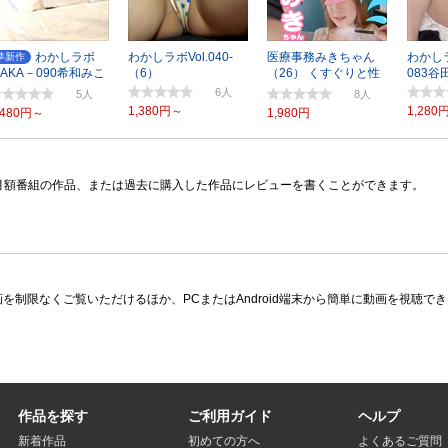
わかしラボ
わかしラボVol.040-
医療事務みきちゃん
わかし
準新作
AKA－090希和みこ
（6）
（26） くすぐりと性
083谷
と（6）
感責めで発狂
6
5
8
1,380円～
1,280
,480円～
1,980円
月額番組の作品、または過去に購入した作品にレビューを書くことができます。
限なくご覧いただけるほか、PCまたはAndroid端末から簡単に動画を視聴できる多
作品を探す
ご利用ガイド
ヘルプ
新着作品
初めての方へ
よくあるご質問