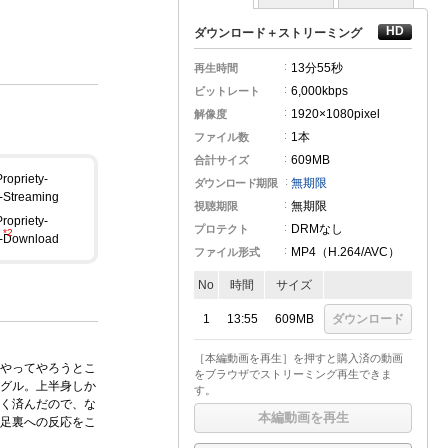
ダウンロード＋ストリーミング
13分
55秒
再生時間
6,000kbps
ビットレート
1920×1080pixel
解像度
1本
ファイル数
609MB
合計サイズ
無期限
ダウンロード期限
無期限
視聴期限
DRMなし
プロテクト
MP4（H.264
/AVC
）
ファイル形式
No
時間
サイズ
1
13:55
609MB
ダウンロード
［本編動画を再生］を押すと購入済の動画
やってやろうとこ
をブラウザでストリーミング再生できま
グル。上半身しか
す。
く済んだので、な
本編動画を再生
足裏への反応をこ