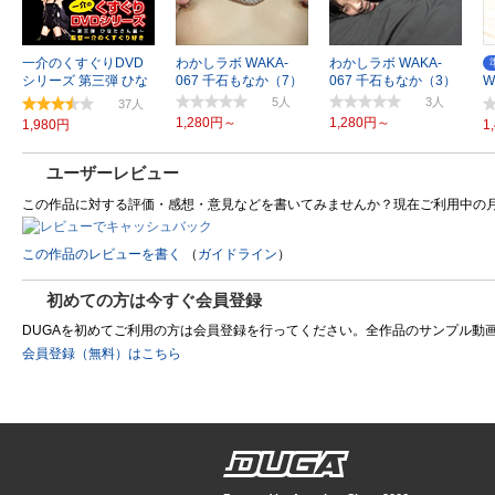
一介のくすぐりDVD
わかしラボ WAKA-
わかしラボ WAKA-
シリーズ 第三弾 ひな
067 千石もなか（7）
067 千石もなか（3）
W
たさん編
5
3
37
1,280円～
1,280円～
1,980円
1
ユーザーレビュー
この作品に対する評価・感想・意見などを書いてみませんか？現在ご利用中の
この作品のレビューを書く
（
ガイドライン
）
初めての方は今すぐ会員登録
DUGAを初めてご利用の方は会員登録を行ってください。全作品のサンプル動画を制
会員登録（無料）はこちら