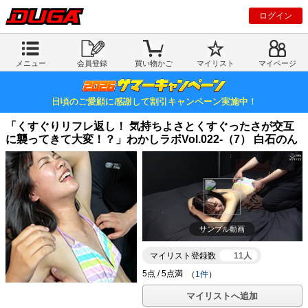
ログイン
メニュー
会員登録
買い物かご
マイリスト
マイページ
日頃のご愛顧に感謝して割引キャンペーン実施中！
「くすぐりリフレ返し！ 気持ちよさとくすぐったさが交互
に襲ってきて大変！？」わかしラボVol.022-（7） 白石のん
サンプル動画
マイリスト登録数
11人
（
1件
）
マイリストへ追加