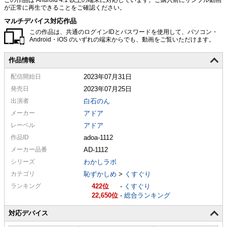
が正常に再生できることをご確認ください。
マルチデバイス対応作品
この作品は、共通のログインIDとパスワードを使用して、パソコン・
Android・iOS のいずれの端末からでも、動画をご覧いただけます。
作品情報
配信
開始日
2023年07月31日
発売日
2023年07月25日
出演者
白石のん
メーカー
アドア
レーベル
アドア
作品ID
adoa-1112
メーカー
品番
AD-1112
シリーズ
わかしラボ
カテゴリ
恥ずかしめ
>
くすぐり
ランキング
422
-
くすぐり
22,650
-
総合ランキング
対応デバイス