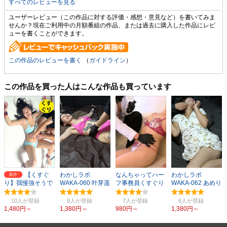
すべてのレビューを見る
ユーザーレビュー（この作品に対する評価・感想・意見など）を書いてみま
せんか？現在ご利用中の月額番組の作品、または過去に購入した作品にレビ
ューを書くことができます。
この作品のレビューを書く
（
ガイドライン
）
この作品を買った人はこんな作品も買っています
【くすぐ
わかしラボ
なんちゃってハー
わかしラボ
新作
り】我慢強そうで
WAKA-060 叶芽遥
フ事務員くすぐり
WAKA-062 あめり
弱すぎるまりちゃ
希（7）
ツボ探し女体実験
ん（1）
ん
10人
9人
7人
6人
1,480円～
1,380円～
980円～
1,380円～