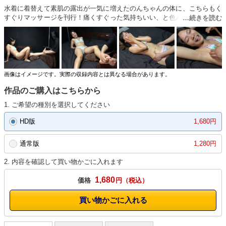
水着に着替えて素肌の露出が一気に増えたのんちゃんの体に、こちらもく
すぐりマッサージを刊行！痛くすぐった気持ちいい、と色んな感覚が混じ
ったマッサージにのんちゃんの体も大きくはね回ります！リラックスして
いたり、痛みに耐える表情から、急に大爆笑してはね回る様子は不意打ち
の反応が好きな方にオススメ！足のマッサージの後はうつ伏せになっての
マッサージ！やはり脇腹や腋の下はくすぐったいようですが、肩まわりや
肘周り、腕なんかもくすぐったがって耐えている様子はとても可愛い！う
つ伏せで背中と足の裏をやった後は、仰向けでお腹周りをマッサージ！横
画像はイメージです。実際の収録内容とは異なる場合があります。
に行くと露骨にくすぐったいらしく、手を振り回して何とか耐えようとす
作品のご購入はこちらから
る様子はこちらも必見のシーン！最後はしっかり腋の下でフィニッシュ！
くすぐったいマッサージを受けて耐えようともだえる女の子が好きな方に
1. ご希望の種別を選択してください
オススメの作品です！
HD版
1,680円
通常版
1,280円
2. 内容を確認して買い物かごに入れます
1,680
価格
円
買い物かごに入れる