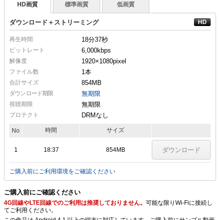
HD画質
標準画質
低画質
ダウンロード＋ストリーミング
再生時間
18分37秒
ビットレート
6,000kbps
解像度
1920×1080
pixel
ファイル数
1本
合計サイズ
854MB
ダウンロード期限
無期限
視聴期限
無期限
プロテクト
DRMなし
時間
サイズ
No
1
18:37
854MB
ダウンロード
ご購入前にご利用環境をご確認ください
ご購入前にご確認ください
4G回線やLTE回線でのご利用は推奨しておりません。
可能な限りWi-Fiに接続し
てご利用ください。
この作品は Android 4.1 以上の端末に対応しています。ご購入前にサンプル動画