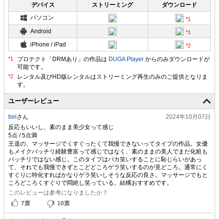
デバイス
ストリーミング
ダウンロード
パソコン
Android
iPhone / iPad
プロテクト「DRMあり」の作品は
DUGA Player
からのみダウンロードが
可能です。
ユーザーレビュー
biri
さん
2024年10月07日
反応もいいし、素のまま美少女って感じ
王道の、マッサージでくすぐったくて我慢できないってタイプの作品。女優
もメイクバッチリ経験豊富って感じではなく、素のままの美人でまだ化粧も
バッチリではない感じ。このタイプはバカ笑いすることに恥じらいがあっ
て、それでも我慢できずとこどどころゲラ笑いするのが見どころ。通常にく
すぐりに特化すればかなりゲラ笑いしそうな反応の良さ。マッサージでもと
ころどころくすぐりで悶絶し笑っている。結構おすすめです。
このレビューは参考になりましたか？
7
票
10
票