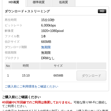
HD画質
標準画質
低画質
ダウンロード＋ストリーミング
再生時間
15分10秒
ビットレート
6,000kbps
解像度
1920×1080
pixel
ファイル数
1本
合計サイズ
665MB
ダウンロード期限
無期限
視聴期限
無期限
プロテクト
DRMなし
時間
サイズ
No
1
15:10
665MB
ダウンロード
ご購入前にご利用環境をご確認ください
ご購入前にご確認ください
4G回線やLTE回線でのご利用は推奨しておりません。
可能な限りWi-Fiに接続し
てご利用ください。
この作品は Android 4.1 以上の端末に対応しています。ご購入前にサンプル動画