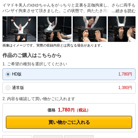
イマドキ美人のゆゆちゃんをがっちりと足裏を足枷拘束し、さらに両手も
バンザイ拘束させて頂きました。この状態で、肉たたき用のハンマーで足
裏をゴリゴリと責めました。さらにくすぐり電動機器にて責めました。序
盤から悶えまくるイマドキ女子のゆゆちゃんがとっても可愛いです。「無
理無理無理ー！！」「本当に無理だってばー！」その言葉でやめる訳には
いきません。さらに責めるに決まってます。最後には、まさかの、「死ん
じゃう！死んじゃう！」を頂きました。珠玉のくすぐり作品を是非ご堪能
ください！超オススメです！！！
画像はイメージです。実際の収録内容とは異なる場合があります。
作品のご購入はこちらから
1. ご希望の種別を選択してください
HD版
1,780円
通常版
1,380円
2. 内容を確認して買い物かごに入れます
1,780
価格
円
買い物かごに入れる