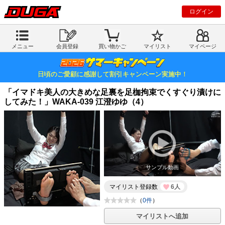
ログイン
メニュー
会員登録
買い物かご
マイリスト
マイページ
日頃のご愛顧に感謝して割引キャンペーン実施中！
「イマドキ美人の大きめな足裏を足枷拘束でくすぐり漬けに
してみた！」WAKA-039 江澄ゆゆ（4）
サンプル動画
マイリスト登録数
6人
（
0件
）
マイリストへ追加