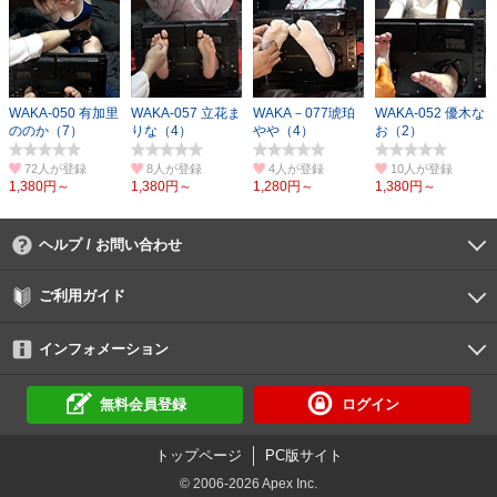
WAKA-050 有加里
WAKA-057 立花ま
WAKA－077琥珀
WAKA-052 優木な
ののか（7）
りな（4）
やや（4）
お（2）
72人
8人
4人
10人
1,380円～
1,380円～
1,280円～
1,380円～
ヘルプ / お問い合わせ
よくあるご質問
ご利用環境
お支払い方法
パスワードの再設定
サポートセンター
ご利用ガイド
初めての方へ
会員登録の手順
作品購入の手順
動画再生の手順
検索のヒント
DUGA Player
インフォメーション
DUGAからのお知らせ
デュガの歴史とあゆみ
利用規約
個人情報保護方針
特定商取引法
資金決済法
倫理基準
サイトマップ
に基づく表示
に基づく表示
無料会員登録
ログイン
トップページ
PC版サイト
© 2006-2026 Apex Inc.