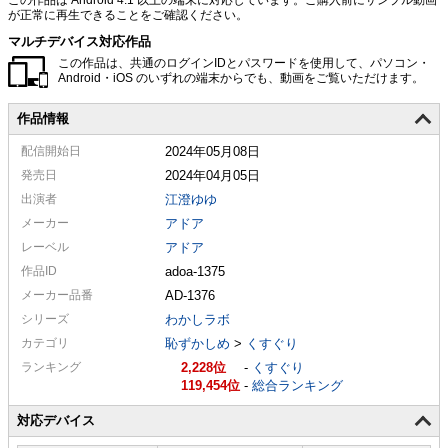
が正常に再生できることをご確認ください。
マルチデバイス対応作品
この作品は、共通のログインIDとパスワードを使用して、パソコン・
Android・iOS のいずれの端末からでも、動画をご覧いただけます。
作品情報
配信
開始日
2024年05月08日
発売日
2024年04月05日
出演者
江澄ゆゆ
メーカー
アドア
レーベル
アドア
作品ID
adoa-1375
メーカー
品番
AD-1376
シリーズ
わかしラボ
カテゴリ
恥ずかしめ
>
くすぐり
ランキング
2,228
-
くすぐり
119,454
-
総合ランキング
対応デバイス