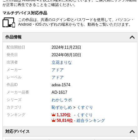
が正常に再生できることをご確認ください。
マルチデバイス対応作品
この作品は、共通のログインIDとパスワードを使用して、パソコン・
Android・iOS のいずれの端末からでも、動画をご覧いただけます。
作品情報
配信
開始日
2024年11月23日
発売日
2024年08月10日
出演者
立花まりな
メーカー
アドア
レーベル
アドア
作品ID
adoa-1574
メーカー
品番
AD-1617
シリーズ
わかしラボ
カテゴリ
恥ずかしめ
>
くすぐり
ランキング
1,120
-
くすぐり
58,814
-
総合ランキング
対応デバイス