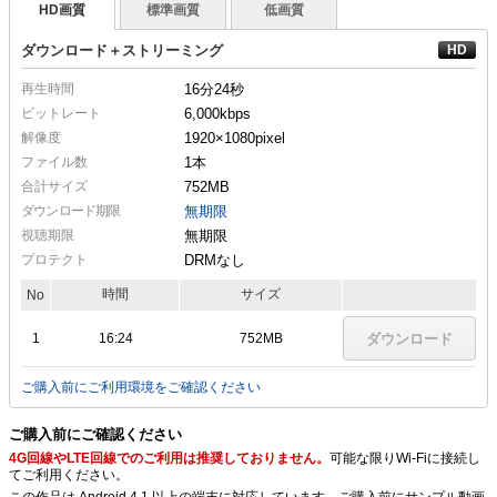
HD画質
標準画質
低画質
ダウンロード＋ストリーミング
再生時間
16分24秒
ビットレート
6,000kbps
解像度
1920×1080
pixel
ファイル数
1本
合計サイズ
752MB
ダウンロード期限
無期限
視聴期限
無期限
プロテクト
DRMなし
時間
サイズ
No
1
16:24
752MB
ダウンロード
ご購入前にご利用環境をご確認ください
ご購入前にご確認ください
4G回線やLTE回線でのご利用は推奨しておりません。
可能な限りWi-Fiに接続し
てご利用ください。
この作品は Android 4.1 以上の端末に対応しています。ご購入前にサンプル動画