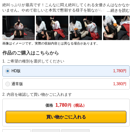
絶叫っぷりが最高です！こんなに悶え絶叫してくれる女優さんはなかなか
いません。やめて欲しいと本気で懇願する様子を観ながら全力で弱点をく
すぐりました。中途半端にやめてしまうのはやさしさではありません。徹
底的にブラシで足裏もゴリゴリ行かせて頂きました。ヘロヘロになるまで
くすぐられるまりなチャンを是非ご覧ください。最高の作品になりまし
た！！！
画像はイメージです。実際の収録内容とは異なる場合があります。
作品のご購入はこちらから
1. ご希望の種別を選択してください
HD版
1,780円
通常版
1,380円
2. 内容を確認して買い物かごに入れます
1,780
価格
円
買い物かごに入れる