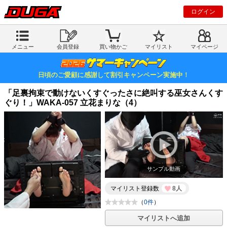
ログイン
メニュー
会員登録
買い物かご
マイリスト
マイページ
日頃のご愛顧に感謝して割引キャンペーン実施中！
「足裏拘束で動けないくすぐったさに絶叫する巫女さんくす
ぐり！」WAKA-057 立花まりな（4）
サンプル動画
マイリスト登録数
8人
（
0件
）
マイリストへ追加