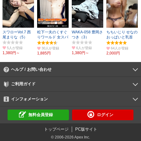
スワローVol.7 西
松下一夫のくすぐ
WAKA-058 豊岡さ
ちちいじり せなの
尾まりな（5）
りワールド 女スパ
つき（3）
おっぱいと乳首
イ22
25歳ジムトレーナ
ー
5人
6人
30人
64人
1,380円～
1,380円～
1,885円
2,000円
ヘルプ / お問い合わせ
よくあるご質問
ご利用環境
お支払い方法
パスワードの再設定
サポートセンター
ご利用ガイド
初めての方へ
会員登録の手順
作品購入の手順
動画再生の手順
検索のヒント
DUGA Player
インフォメーション
DUGAからのお知らせ
デュガの歴史とあゆみ
利用規約
個人情報保護方針
特定商取引法
資金決済法
倫理基準
サイトマップ
に基づく表示
に基づく表示
無料会員登録
ログイン
トップページ
PC版サイト
© 2006-2026 Apex Inc.