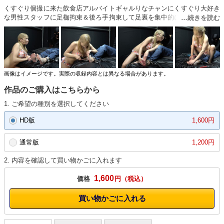
くすぐり個撮に来た飲食店アルバイトギャルりなチャンにくすぐり大好き
な男性スタッフに足枷拘束＆後ろ手拘束して足裏を集中的にくすぐりまし
た。悶える男性スタッフを見ながら笑い、意地悪にくすぐるりなちゃんが
とってもエッチで可愛いです。・引っかき棒でのくすぐり・ブラシでの足
裏くすぐり・指での足裏くすぐり拘束くすぐりの楽しさに気付いてしまう
りなちゃん。超良作です。
画像はイメージです。実際の収録内容とは異なる場合があります。
作品のご購入はこちらから
1. ご希望の種別を選択してください
HD版
1,600円
通常版
1,200円
2. 内容を確認して買い物かごに入れます
1,600
価格
円
買い物かごに入れる