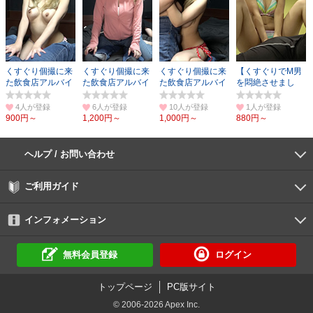
くすぐり個撮に来
くすぐり個撮に来
くすぐり個撮に来
【くすぐりでM男
た飲食店アルバイ
た飲食店アルバイ
た飲食店アルバイ
を悶絶させまし
トギャル りな
トギャル りな
トギャル りな
た】永野楓果
（6）
（2）
（8）
4人
6人
10人
1人
900円～
1,200円～
1,000円～
880円～
ヘルプ / お問い合わせ
よくあるご質問
ご利用環境
お支払い方法
パスワードの再設定
サポートセンター
ご利用ガイド
初めての方へ
会員登録の手順
作品購入の手順
動画再生の手順
検索のヒント
DUGA Player
インフォメーション
DUGAからのお知らせ
デュガの歴史とあゆみ
利用規約
個人情報保護方針
特定商取引法
資金決済法
倫理基準
サイトマップ
に基づく表示
に基づく表示
無料会員登録
ログイン
トップページ
PC版サイト
© 2006-2026 Apex Inc.