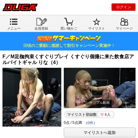
ログイン
メニュー
会員登録
買い物かご
マイリスト
マイページ
日頃のご愛顧に感謝して割引キャンペーン実施中！
F／M足枷拘束くすぐりプレイ くすぐり個撮に来た飲食店ア
ルバイトギャル りな（4）
サンプル動画
マイリスト登録数
6人
（
0件
）
マイリストへ追加