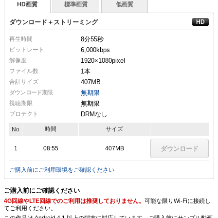
HD画質
標準画質
低画質
ダウンロード＋ストリーミング
再生時間
8分55秒
ビットレート
6,000kbps
解像度
1920×1080
pixel
ファイル数
1本
合計サイズ
407MB
ダウンロード期限
無期限
視聴期限
無期限
プロテクト
DRMなし
時間
サイズ
No
1
08:55
407MB
ダウンロード
ご購入前にご利用環境をご確認ください
ご購入前にご確認ください
4G回線やLTE回線でのご利用は推奨しておりません。
可能な限りWi-Fiに接続し
てご利用ください。
この作品は Android 4.1 以上の端末に対応しています。ご購入前にサンプル動画