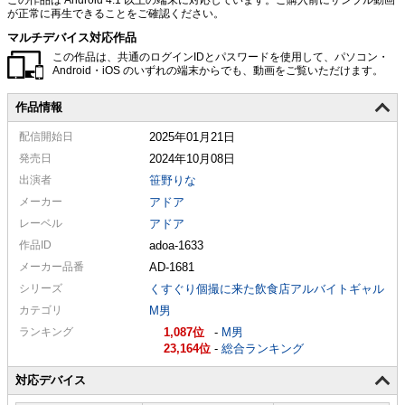
が正常に再生できることをご確認ください。
マルチデバイス対応作品
この作品は、共通のログインIDとパスワードを使用して、パソコン・
Android・iOS のいずれの端末からでも、動画をご覧いただけます。
作品情報
配信
開始日
2025年01月21日
発売日
2024年10月08日
出演者
笹野りな
メーカー
アドア
レーベル
アドア
作品ID
adoa-1633
メーカー
品番
AD-1681
シリーズ
くすぐり個撮に来た飲食店アルバイトギャル
カテゴリ
M男
ランキング
1,087
-
M男
23,164
-
総合ランキング
対応デバイス