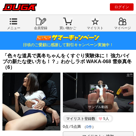
ログイン
メニュー
会員登録
買い物かご
マイリスト
マイページ
日頃のご愛顧に感謝して割引キャンペーン実施中！
「色々な道具で真冬ちゃんをくすぐり実験体に！ 強力バイ
ブの新たな使い方も！？」わかしラボ WAKA-068 雪奈真冬
（6）
サンプル動画
マイリスト登録数
5人
（
0件
）