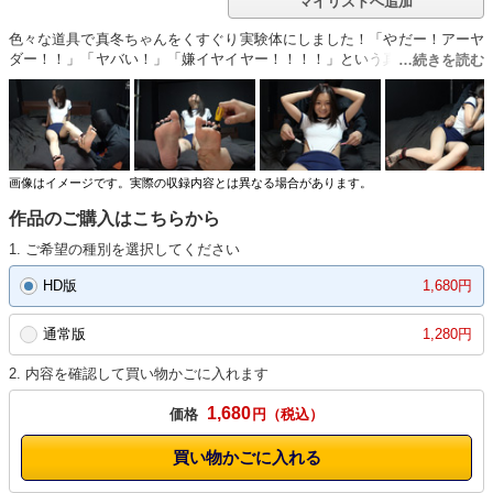
マイリストへ追加
色々な道具で真冬ちゃんをくすぐり実験体にしました！「やだー！アーヤ
ダー！！」「ヤバい！」「嫌イヤイヤー！！！！」という真冬ちゃんが最
高に可愛いです。あの手この手で足裏をメインにくすぐり、絶叫を頂きま
した☆毎度の如くですが、真冬ちゃんくすぐり激弱です！今回も最高のリ
アクションをありがとうございます！オススメですので是非ご覧ください
★
画像はイメージです。実際の収録内容とは異なる場合があります。
作品のご購入はこちらから
1. ご希望の種別を選択してください
HD版
1,680円
通常版
1,280円
2. 内容を確認して買い物かごに入れます
1,680
価格
円
買い物かごに入れる