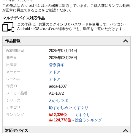
この作品は Android 4.1 以上の端末に対応しています。ご購入前にサンプル動画
が正常に再生できることをご確認ください。
マルチデバイス対応作品
この作品は、共通のログインIDとパスワードを使用して、パソコン・
Android・iOS のいずれの端末からでも、動画をご覧いただけます。
作品情報
配信
開始日
2025年07月14日
発売日
2025年03月26日
出演者
雪奈真冬
メーカー
アドア
レーベル
アドア
作品ID
adoa-1807
メーカー
品番
AD-1872
シリーズ
わかしラボ
カテゴリ
恥ずかしめ
>
くすぐり
ランキング
2,326
-
くすぐり
124,778
-
総合ランキング
対応デバイス