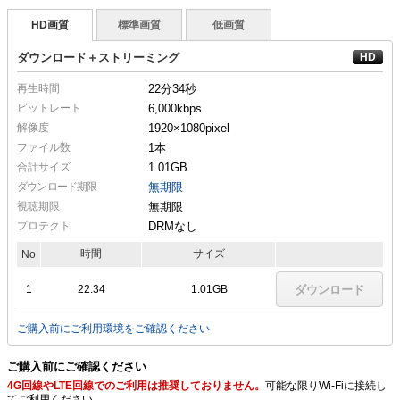
HD画質
標準画質
低画質
ダウンロード＋ストリーミング
再生時間
22分34秒
ビットレート
6,000kbps
解像度
1920×1080
pixel
ファイル数
1本
合計サイズ
1.01GB
ダウンロード期限
無期限
視聴期限
無期限
プロテクト
DRMなし
時間
サイズ
No
1
22:34
1.01GB
ダウンロード
ご購入前にご利用環境をご確認ください
ご購入前にご確認ください
4G回線やLTE回線でのご利用は推奨しておりません。
可能な限りWi-Fiに接続し
てご利用ください。