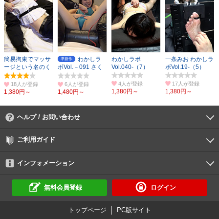
簡易拘束でマッサ
わかしラ
わかしラボ
一条みお わかしラ
準新作
ージという名のく
ボVol.－091 さく
Vol.040-（7）
ボVol.19-（5）
すぐり続行！
まつな（2）
4人
17人
18人
6人
1,380円～
1,380円～
1,380円～
1,480円～
ヘルプ / お問い合わせ
よくあるご質問
ご利用環境
お支払い方法
パスワードの再設定
サポートセンター
ご利用ガイド
初めての方へ
会員登録の手順
作品購入の手順
動画再生の手順
検索のヒント
DUGA Player
インフォメーション
DUGAからのお知らせ
デュガの歴史とあゆみ
利用規約
個人情報保護方針
特定商取引法
資金決済法
倫理基準
サイトマップ
に基づく表示
に基づく表示
無料会員登録
ログイン
トップページ
PC版サイト