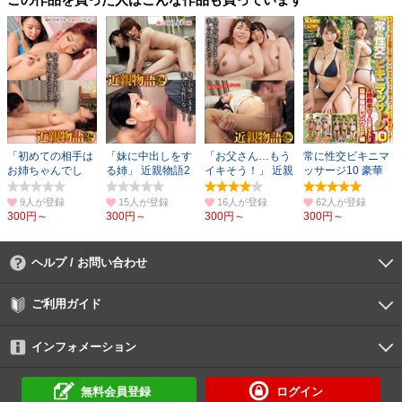
「初めての相手は
「妹に中出しをす
「お父さん…もう
常に性交ビキニマ
お姉ちゃんでし
る姉」 近親物語2
イキそう！」 近親
ッサージ10 豪華
た」 近親物語2編
編収録
物語2編収録
版超ロングSP編
収録
9人
15人
16人
62人
300円～
300円～
300円～
300円～
ヘルプ / お問い合わせ
よくあるご質問
ご利用環境
お支払い方法
パスワードの再設定
サポートセンター
ご利用ガイド
初めての方へ
会員登録の手順
作品購入の手順
動画再生の手順
検索のヒント
DUGA Player
インフォメーション
DUGAからのお知らせ
デュガの歴史とあゆみ
利用規約
個人情報保護方針
特定商取引法
資金決済法
倫理基準
サイトマップ
に基づく表示
に基づく表示
無料会員登録
ログイン