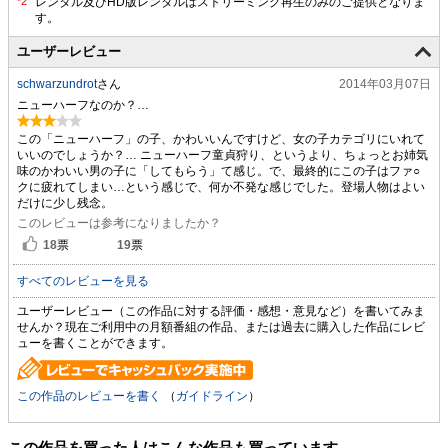
ユーザーレビュー
schwarzundrot
さん
2014年03月07日
ニューハーフなのか？…
この「ニューハーフ」の子、かわいいんですけど、女の子カテゴリにいれて
いいのでしょうか？… ニューハーフ童貞狩り、というより、ちょっとお姉気
味のかわいい男の子に「してもらう」て感じ。で、最終的にこの子はファ○
クに疲れてしまい…という感じで、何か不発な感じでした。登場人物はよい
だけに少し残念。
このレビューは参考になりましたか？
18
票
19
票
すべてのレビューを見る
ユーザーレビュー（この作品に対する評価・感想・意見など）を書いてみま
せんか？現在ご利用中の月額番組の作品、または過去に購入した作品にレビ
ューを書くことができます。
この作品のレビューを書く
（
ガイドライン
）
この作品を買った人はこんな作品も買っています