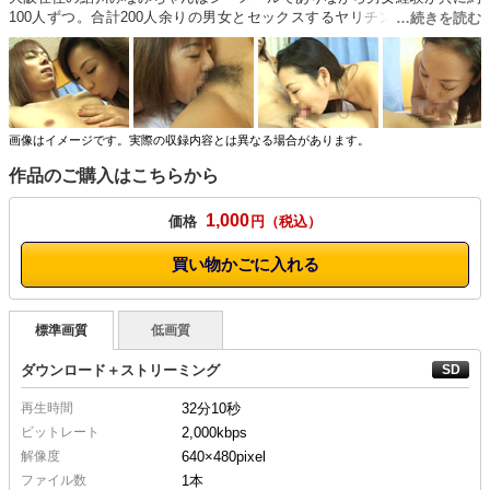
100人ずつ。合計200人余りの男女とセックスするヤリチンシーメールで
す！童貞狩りのコンセプトからは少し外れてしまいますが、思い切り責め
てもらうことに。秋津薫お姉さんに性感帯をチェックされ、みなみちゃん
は敏感ボディであることが分かりました…百戦錬磨のテクニックでオマン
コをかき回し、その腰使いは本物と証明！
画像はイメージです。実際の収録内容とは異なる場合があります。
作品のご購入はこちらから
1,000
価格
円
買い物かごに入れる
標準画質
低画質
ダウンロード＋ストリーミング
再生時間
32分10秒
ビットレート
2,000kbps
解像度
640×480
pixel
ファイル数
1本