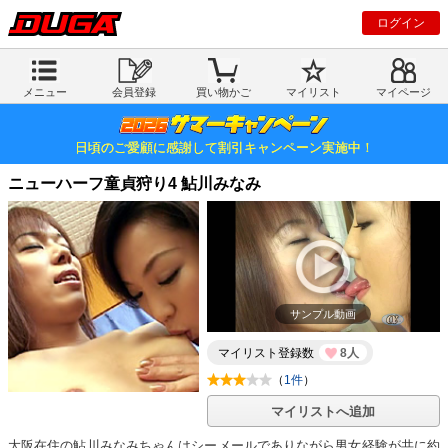
ログイン
メニュー
会員登録
買い物かご
マイリスト
マイページ
日頃のご愛顧に感謝して割引キャンペーン実施中！
ニューハーフ童貞狩り4 鮎川みなみ
サンプル動画
マイリスト登録数
8人
（
1件
）
マイリストへ追加
大阪在住の鮎川みなみちゃんはシーメールでありながら男女経験が共に約