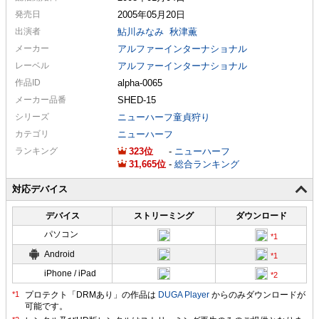
発売日
2005年05月20日
出演者
鮎川みなみ
秋津薫
メーカー
アルファーインターナショナル
レーベル
アルファーインターナショナル
作品ID
alpha-0065
メーカー
品番
SHED-15
シリーズ
ニューハーフ童貞狩り
カテゴリ
ニューハーフ
ランキング
323
-
ニューハーフ
31,665
-
総合ランキング
対応デバイス
デバイス
ストリーミング
ダウンロード
パソコン
Android
iPhone / iPad
プロテクト「DRMあり」の作品は
DUGA Player
からのみダウンロードが
可能です。