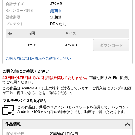
合計サイズ
479MB
ダウンロード期限
無期限
視聴期限
無期限
プロテクト
DRMなし
時間
サイズ
No
1
32:10
479MB
ダウンロード
ご購入前にご利用環境をご確認ください
ご購入前にご確認ください
4G回線やLTE回線でのご利用は推奨しておりません。
可能な限りWi-Fiに接続し
てご利用ください。
この作品は Android 4.1 以上の端末に対応しています。ご購入前にサンプル動画
が正常に再生できることをご確認ください。
マルチデバイス対応作品
この作品は、共通のログインIDとパスワードを使用して、パソコン・
Android・iOS のいずれの端末からでも、動画をご覧いただけます。
作品情報
配信
開始日
2008年01月04日