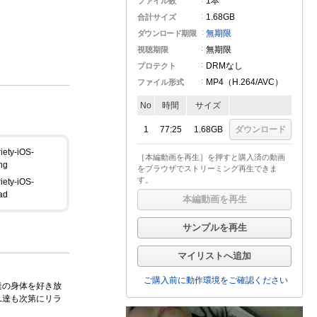
1本
ファイル数
1.68GB
合計サイズ
無期限
ダウンロード期限
無期限
視聴期限
DRMなし
プロテクト
MP4（H.264
/AVC
）
ファイル形式
No
時間
サイズ
1
77:25
1.68GB
ダウンロード
［本編動画を再生］を押すと購入済の動画
をブラウザでストリーミング再生できま
す。
本編動画を再生
サンプルを再生
マイリストへ追加
ご購入前に動作環境をご確認ください
達の身体を好き放
L達も次第にリラ