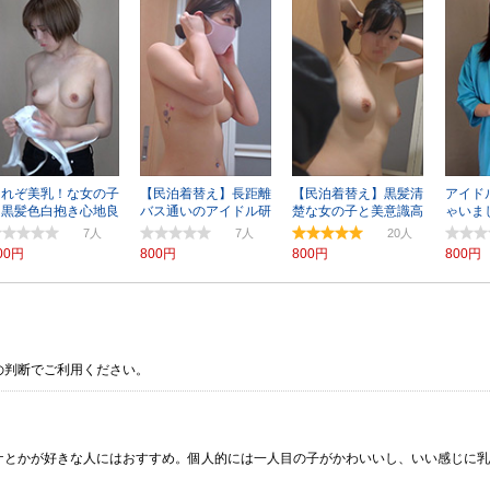
これぞ美乳！な女の子
【民泊着替え】長距離
【民泊着替え】黒髪清
アイド
と黒髪色白抱き心地良
バス通いのアイドル研
楚な女の子と美意識高
ゃいま
さそうな女子
修生
そうな美女
味なO
7
7
20
00円
800円
800円
800円
の判断でご利用ください。
ケとかが好きな人にはおすすめ。個人的には一人目の子がかわいいし、いい感じに乳