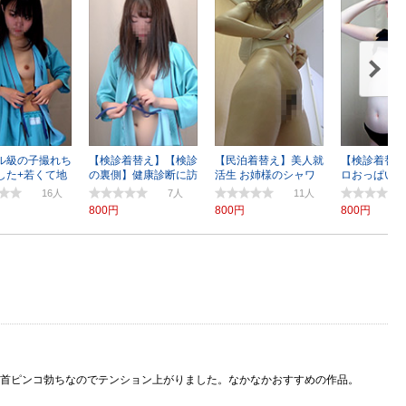
ル級の子撮れち
【検診着替え】【検診
【民泊着替え】美人就
【検診着替え
した+若くて地
の裏側】健康診断に訪
活生 お姉様のシャワ
ロおっぱいを
Lさん
れた短大生
ー動画
お姉さんたち
16
7
11
800円
800円
800円
首ピンコ勃ちなのでテンション上がりました。なかなかおすすめの作品。