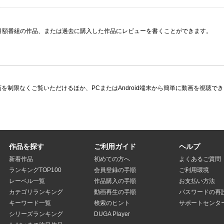
月額番組の作品、または過去に購入した作品にレビューを書くことができます。
限なくご覧いただけるほか、PCまたはAndroid端末から簡単に動画を視聴できる多
作品を探す
ご利用ガイド
ヘルプ
新着作品
初めての方へ
よくあるご質問
ランキングTOP100
会員登録の手順
ご利用環境
レーベル一覧
作品購入の手順
お支払い方法
カテゴリランキング
動画再生の手順
パスワードの再
キーワード一覧
検索のヒント
サポートセンタ
シリーズランキング
DUGA Player