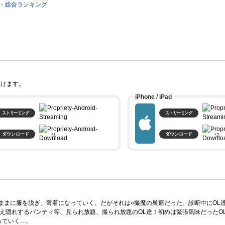
総合ランキング
だけます。
iPhone / iPad
ストリーミング
ストリーミング
ダウンロード
ダウンロード
。
ままに服を脱ぎ、薄着になっていく。だがそれは○撮魔の巣窟だった。診断中にOL
え隠れするパンティ等、見られ放題、撮られ放題のOL達！初めは緊張気味だったO
っていく…。