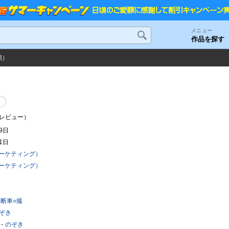
メニュー
作品を探す
順）
人
レビュー）
29日
21日
ーケティング）
ーケティング）
診断車○撮
ぞき
のぞき