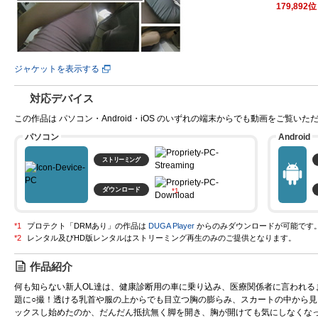
179,892
ジャケットを表示する
対応デバイス
この作品は パソコン・Android・iOS のいずれの端末からでも動画をご覧いた
パソコン
Android
ストリーミング
ダウンロード
プロテクト「DRMあり」の作品は
DUGA Player
からのみダウンロードが可能です
作品紹介
何も知らない新人OL達は、健康診断用の車に乗り込み、医療関係者に言われる
題に○撮！透ける乳首や服の上からでも目立つ胸の膨らみ、スカートの中から見
ックスし始めたのか、だんだん抵抗無く脚を開き、胸が開けても気にしなくな