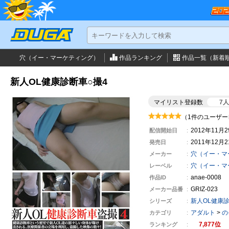
穴（イー・マーケティング）
作品ランキング
作品一覧（新着
新人OL健康診断車○撮4
マイリスト登録数
7
（1件のユーザー
2012年11月
配信開始日
2011年12月
発売日
穴（イー・マ
メーカー
穴（イー・マ
レーベル
anae-0008
作品ID
GRIZ-023
メーカー
品番
新人OL健康
シリーズ
アダルト
>
の
カテゴリ
7,877
ランキング