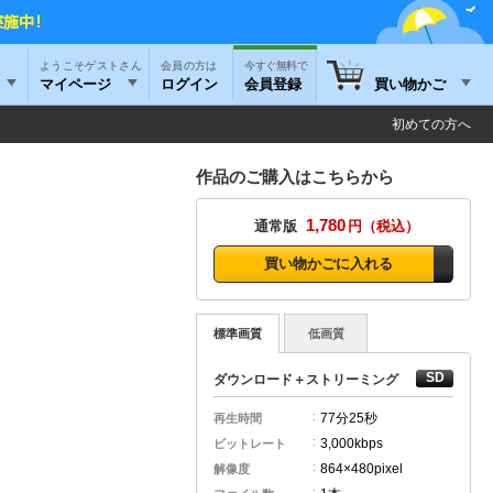
ようこそゲストさん
今すぐ無料で
マイページ
ログイン
会員登録
買い物かご
初めての方へ
作品のご購入はこちらから
1,780
通常版
円
買い物かごに入れる
標準画質
低画質
ダウンロード＋ストリーミング
77分
25秒
再生時間
3,000kbps
ビットレート
864×480pixel
解像度