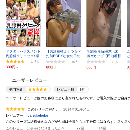
ドクターハラスメント
【民泊着替え】つるぺ
※危険 削除注意 K未
乳腺科クリニック○撮
た幼BODYな女の子の
満 Aカップ【民泊着替
恥丘丸見え
え】
147
15
12
300円～
800円
800円
8
ユーザーレビュー
平均評価
レビュー数
1
件
ユーザーレビューは他のお客様により書かれたものです。ご購入の際はご自身
このシリーズ好き。
2014年01月04日
レビュアー：
daisukebebe
このシリーズは結構好きなのだが今回は全員とも上半身裸にはならず、スケス
このレビューは参考になりましたか？
22
票
14
票