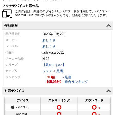
マルチデバイス対応作品
この作品は、共通のログインIDとパスワードを使用して、パソコン・
Android・iOS のいずれの端末からでも、動画をご覧いただけます。
作品情報
配信
開始日
2020年10月29日
メーカー
あしくさ
レーベル
あしくさ
作品ID
ashikusa-0031
メーカー
品番
N-24
シリーズ
【足のにおい】
カテゴリ
フェチ
>
足裏
ランキング
303
-
足裏
105,093
-
総合ランキング
対応デバイス
デバイス
ストリーミング
ダウンロード
パソコン
Android