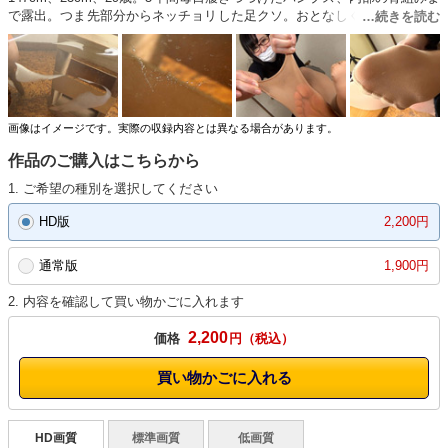
で露出。つま先部分からネッチョリした足クソ。おとなしく無口であるが
足の自己主張はつよい。舐めると味が濃い。足汗の塩の含有量が他人より
多いのかも。基本シャイだがリアクションがエロい。舐められて恍惚とし
た表情。根はスケベと見た。
画像はイメージです。実際の収録内容とは異なる場合があります。
作品のご購入はこちらから
1. ご希望の種別を選択してください
HD版
2,200円
通常版
1,900円
2. 内容を確認して買い物かごに入れます
2,200
価格
円
買い物かごに入れる
HD画質
標準画質
低画質