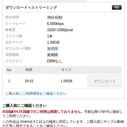
ダウンロード＋ストリーミング
再生時間
39分42秒
ビットレート
6,000kbps
解像度
1920×1080
pixel
ファイル数
1本
合計サイズ
1.69GB
ダウンロード期限
無期限
視聴期限
無期限
プロテクト
DRMなし
時間
サイズ
No
1
39:42
1.69GB
ダウンロード
ご購入前にご利用環境をご確認ください
ご購入前にご確認ください
4G回線やLTE回線でのご利用は推奨しておりません。
可能な限りWi-Fiに接続し
てご利用ください。
この作品は Android 4.1 以上の端末に対応しています。ご購入前にサンプル動画
が正常に再生できることをご確認ください。