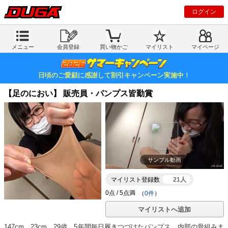
ログイン
メニュー
会員登録
買い物かご
マイリスト
マイページ
日頃のご愛顧に感謝して割引キャンペーン実施中！
【足のにおい】 販売員・パンプス皆勤賞
サンプル動画
マイリスト登録数
21人
（
0件
）
マイリストへ追加
147cm、23cm、29歳。5年間毎日履きつづけたパンプス、内部の骨組みま