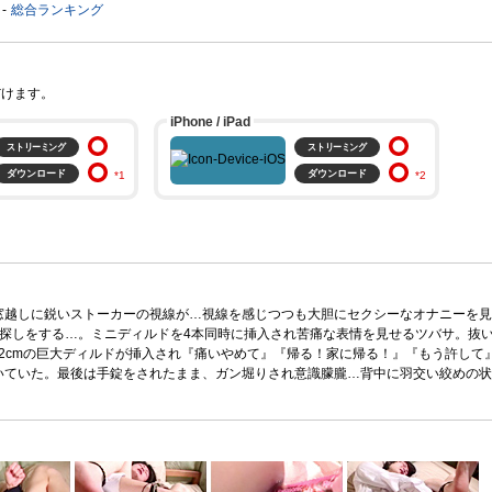
総合ランキング
だけます。
iPhone / iPad
ストリーミング
ストリーミング
ダウンロード
ダウンロード
。
窓越しに鋭いストーカーの視線が…視線を感じつつも大胆にセクシーなオナニーを見
探しをする…。ミニディルドを4本同時に挿入され苦痛な表情を見せるツバサ。抜
22cmの巨大ディルドが挿入され『痛いやめて』『帰る！家に帰る！』『もう許して
ていた。最後は手錠をされたまま、ガン堀りされ意識朦朧…背中に羽交い絞めの状態で