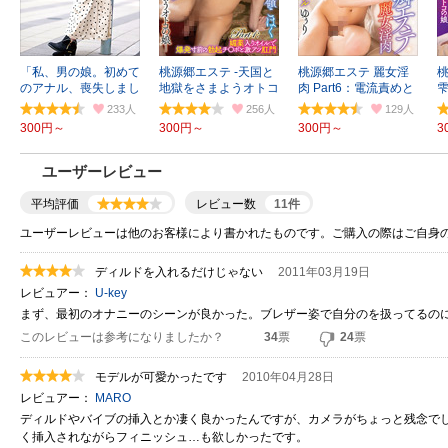
「私、男の娘。初めて
桃源郷エステ -天国と
桃源郷エステ 麗女淫
のアナル、喪失しまし
地獄をさまようオトコ
肉 Part6：電流責めと
雫
た」
の娘- Part1
肛門ドリル
233
256
129
300円～
300円～
300円～
3
ユーザーレビュー
平均評価
レビュー数
11
件
ユーザーレビューは他のお客様により書かれたものです。ご購入の際はご自身
ディルドを入れるだけじゃない
2011年03月19日
レビュアー：
U-key
まず、最初のオナニーのシーンが良かった。ブレザー姿で自分のを扱ってるの
このレビューは参考になりましたか？
34
票
24
票
モデルが可愛かったです
2010年04月28日
レビュアー：
MARO
ディルドやバイブの挿入とか凄く良かったんですが、カメラがちょっと残念で
く挿入されながらフィニッシュ…も欲しかったです。