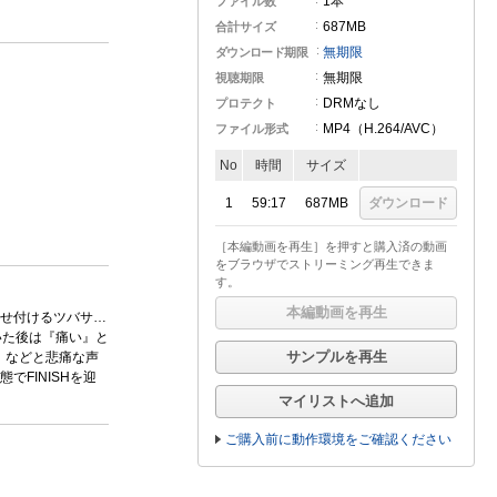
1本
ファイル数
687MB
合計サイズ
無期限
ダウンロード期限
無期限
視聴期限
DRMなし
プロテクト
MP4（H.264
/AVC
）
ファイル形式
No
時間
サイズ
1
59:17
687MB
ダウンロード
［本編動画を再生］を押すと購入済の動画
をブラウザでストリーミング再生できま
す。
本編動画を再生
せ付けるツバサ…
いた後は『痛い』と
サンプルを再生
』などと悲痛な声
FINISHを迎
マイリストへ追加
ご購入前に動作環境をご確認ください