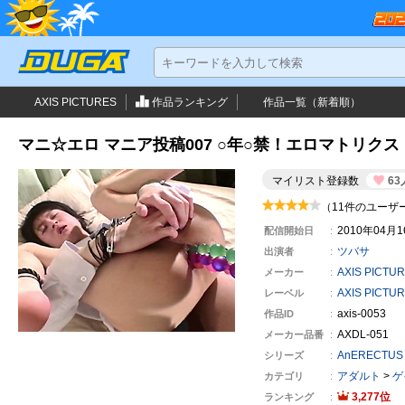
AXIS PICTURES
作品ランキング
作品一覧（新着順）
マニ☆エロ マニア投稿007 ○年○禁！エロマトリクス
マイリスト登録数
63
（11件のユーザ
2010年04月
配信開始日
ツバサ
出演者
AXIS PICTU
メーカー
AXIS PICTU
レーベル
axis-0053
作品ID
AXDL-051
メーカー
品番
AnERECTUS
シリーズ
アダルト
>
ゲ
カテゴリ
3,277
ランキング