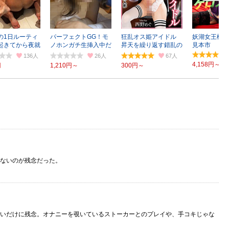
の1日ルーティ
パーフェクトGG！モ
狂乱オス姫アイドル
妖湖女王様の
起きてから夜就
ノホンガチ生挿入中だ
昇天を繰り返す錯乱の
見本市
を密着
し！！
淫肉人形
136
26
67
4,158円～
円
1,210円～
300円～
ないのが残念だった。
いだけに残念。オナニーを覗いているストーカーとのプレイや、手コキじゃな