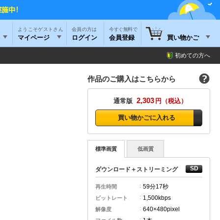
ようこそゲストさん
今すぐ無料で
マイページ
ログイン
会員登録
買い物かご
初めての方へ
作品のご購入はこちらから
2,303
通常版
円
買い物かごに入れる
標準画質
低画質
ダウンロード＋ストリーミング
59分
17秒
再生時間
1,500kbps
ビットレート
640×480pixel
解像度