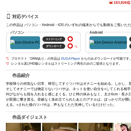
163,926
対応デバイス
この作品は パソコン・Android・iOS のいずれの端末からでも動画をご覧いた
パソコン
Android
ストリーミング
ダウンロード
プロテクト「DRMあり」の作品は
DUGA Player
からのみダウンロードが可能です
作品紹介
学校帰りの何気ない日常、帰宅してすぐツバサはオナニーを始める。しかし、
そしてオナニーでは物足りないツバサは、ネットを使い自分を○してくれる相手
叫びながらも指を入れると感じまくる。ひと時の休みもなく、太さ6cm・長さ
が部屋に響き渡る。容赦なく攻め立てられたあとのアナルは、ぽっかり穴が開い
える。○された後のツバサは、声もなくただ失神しているだけだった。
作品ダイジェスト