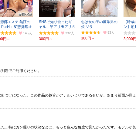
桃源郷エステ 熱狂の
SNSで知り合ったギ
心は女の子の姫系男の
【時哉
 Part4：変態覚醒オ
ャル、竿アリ玉アリの
娘 ソラ
ン】朝
トコの娘
男の娘だった件
寝まで
93
145
332
300円～
00円～
300円～
3,000
の判断でご利用ください。
に釘づけになった。この作品の趣旨がアナルいじりであるせいか、あまり前面が見え
した…特にガン掘りの状況などは、もっと色んな角度で見たかったです。モデルが良