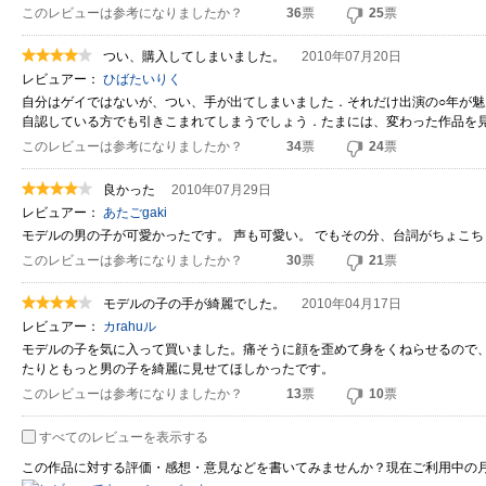
このレビューは参考になりましたか？
36
票
25
票
つい、購入してしまいました。
2010年07月20日
レビュアー：
ひばたいりく
自分はゲイではないが、つい、手が出てしまいました．それだけ出演の○年が
自認している方でも引きこまれてしまうでしょう．たまには、変わった作品を
このレビューは参考になりましたか？
34
票
24
票
良かった
2010年07月29日
レビュアー：
あたごgaki
モデルの男の子が可愛かったです。 声も可愛い。 でもその分、台詞がちょこ
このレビューは参考になりましたか？
30
票
21
票
モデルの子の手が綺麗でした。
2010年04月17日
レビュアー：
カrahuル
モデルの子を気に入って買いました。痛そうに顔を歪めて身をくねらせるので
たりともっと男の子を綺麗に見せてほしかったです。
このレビューは参考になりましたか？
13
票
10
票
すべてのレビューを表示する
この作品に対する評価・感想・意見などを書いてみませんか？現在ご利用中の