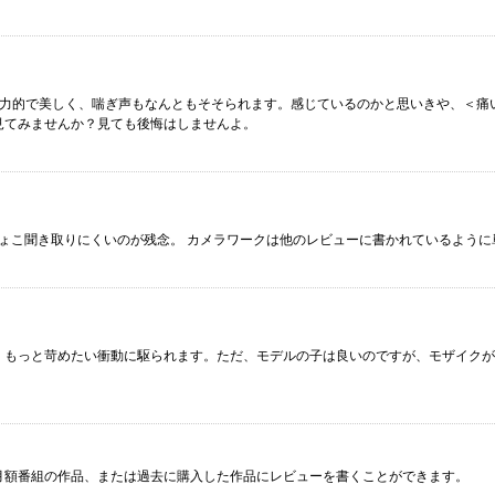
魅力的で美しく、喘ぎ声もなんともそそられます。感じているのかと思いきや、＜痛
見てみませんか？見ても後悔はしませんよ。
ちょこ聞き取りにくいのが残念。 カメラワークは他のレビューに書かれているように
、もっと苛めたい衝動に駆られます。ただ、モデルの子は良いのですが、モザイクが
月額番組の作品、または過去に購入した作品にレビューを書くことができます。