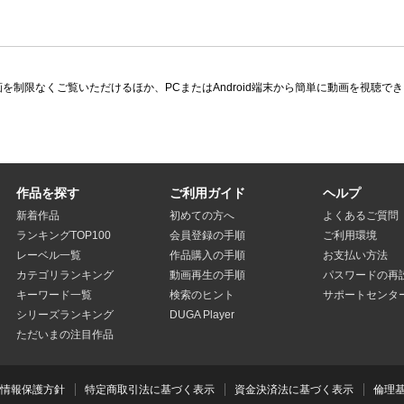
限なくご覧いただけるほか、PCまたはAndroid端末から簡単に動画を視聴できる多
作品を探す
ご利用ガイド
ヘルプ
新着作品
初めての方へ
よくあるご質問
ランキングTOP100
会員登録の手順
ご利用環境
レーベル一覧
作品購入の手順
お支払い方法
カテゴリランキング
動画再生の手順
パスワードの再
キーワード一覧
検索のヒント
サポートセンタ
シリーズランキング
DUGA Player
ただいまの注目作品
人情報保護方針
特定商取引法に基づく表示
資金決済法に基づく表示
倫理