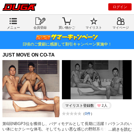
ログイン
メニュー
会員登録
買い物かご
マイリスト
マイページ
日頃のご愛顧に感謝して割引キャンペーン実施中！
JUST MOVE ON CO-TA
マイリスト登録数
2人
（
0件
）
第6回NBGP3位を獲得し、バディモデルとして長期に活躍！バランスのい
い体にセクシーな体毛、そしてちょい悪な感じの野郎系モデル。ちょっと