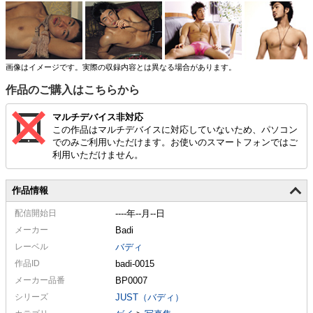
エッチな感じのショットもあり！？
画像はイメージです。実際の収録内容とは異なる場合があります。
作品のご購入はこちらから
マルチデバイス非対応
この作品はマルチデバイスに対応していないため、パソコン
でのみご利用いただけます。お使いのスマートフォンではご
利用いただけません。
作品情報
配信
開始日
----年--月--日
メーカー
Badi
レーベル
バディ
作品ID
badi-0015
メーカー
品番
BP0007
シリーズ
JUST（バディ）