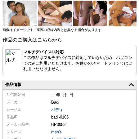
残るギリギリショットをお届けします！
画像はイメージです。実際の収録内容とは異なる場合があります。
作品のご購入はこちらから
マルチデバイス非対応
この作品はマルチデバイスに対応していないため、パソコン
でのみご利用いただけます。お使いのスマートフォンではご
利用いただけません。
作品情報
配信
開始日
----年--月--日
メーカー
Badi
レーベル
バディ
作品ID
badi-0103
メーカー
品番
BP0053
シリーズ
men's