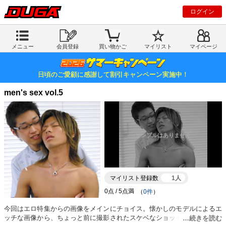
ログイン
メニュー
会員登録
買い物かご
マイリスト
マイページ
日頃のご愛顧に感謝して割引キャンペーン実施中！
men's sex vol.5
マイリスト登録数
1人
（
0件
）
今回はエロ特集からの画像をメインにチョイス。懐かしのモデルによるエ
ッチな画像から、ちょっと前に撮影されたスケベなショットまで、記憶に