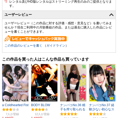
ユーザーレビュー
ユーザーレビュー（この作品に対する評価・感想・意見など）を書いてみま
せんか？現在ご利用中の月額番組の作品、または過去に購入した作品にレビ
ューを書くことができます。
この作品のレビューを書く
（
ガイドライン
）
この作品を買った人はこんな作品も買っています
a Coldhearted Fist
BODY BLOW
ナンパコNo.36 精
ナンパコNo.37 経
子を搾り取られる
験少ない初心なス
様に連続中出し！
レンダー美女
7人
12人