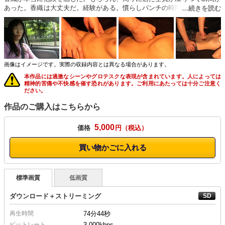
あった。香織は大丈夫だ。経験がある。慣らしパンチの時間が要らない。
そんな気持ちが危険を招いていくかもしれない。内臓や腹筋の力には到底
限界がある。強い女・弱い女などというのはもともと存在しない。許容力
を超えれば危険ゾーンに迷い込む。決して参考にしたり真似をしないでく
ださい。ここに作品としては出せた事は運が良かっただけかもしれませ
ん。またこれを報道としてではなく作品として見れる貴方も運のいい方で
す。サンプルはカットがかかってからのもので普通ではお見せすることの
画像はイメージです。実際の収録内容とは異なる場合があります。
ないものです。
本作品には過激なシーンやグロテスクな表現が含まれています。人によっては
精神的苦痛や不快感を催す恐れがあります。ご利用にあたっては十分ご注意く
ださい。
作品のご購入はこちらから
5,000
価格
円
買い物かごに入れる
標準画質
低画質
ダウンロード＋ストリーミング
再生時間
74分44秒
ビットレート
3,000kbps