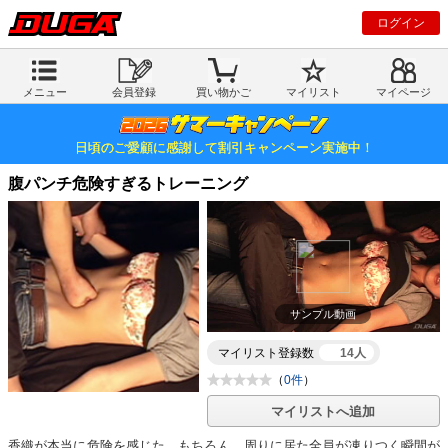
ログイン
メニュー
会員登録
買い物かご
マイリスト
マイページ
日頃のご愛顧に感謝して割引キャンペーン実施中！
腹パンチ危険すぎるトレーニング
サンプル動画
マイリスト登録数
14人
（
0件
）
マイリストへ追加
香織が本当に危険を感じた。もちろん、周りに居た全員が凍りつく瞬間が