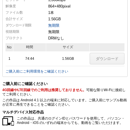
解像度
864×480
pixel
ファイル数
1本
合計サイズ
1.56GB
ダウンロード期限
無期限
視聴期限
無期限
プロテクト
DRMなし
時間
サイズ
No
1
74:44
1.56GB
ダウンロード
ご購入前にご利用環境をご確認ください
ご購入前にご確認ください
4G回線やLTE回線でのご利用は推奨しておりません。
可能な限りWi-Fiに接続し
てご利用ください。
この作品は Android 4.1 以上の端末に対応しています。ご購入前にサンプル動画
が正常に再生できることをご確認ください。
マルチデバイス対応作品
この作品は、共通のログインIDとパスワードを使用して、パソコン・
Android・iOS のいずれの端末からでも、動画をご覧いただけます。