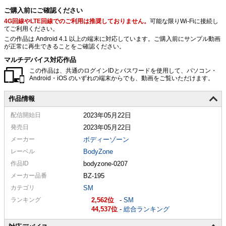
ご購入前にご確認ください
4G回線やLTE回線でのご利用は推奨しておりません。
可能な限りWi-Fiに接続し
てご利用ください。
この作品は Android 4.1 以上の端末に対応しています。ご購入前にサンプル動画
が正常に再生できることをご確認ください。
マルチデバイス対応作品
この作品は、共通のログインIDとパスワードを使用して、パソコン・
Android・iOS のいずれの端末からでも、動画をご覧いただけます。
作品情報
配信
開始日
2023年05月22日
発売日
2023年05月22日
メーカー
ボディーゾーン
レーベル
BodyZone
作品ID
bodyzone-0207
メーカー
品番
BZ-195
カテゴリ
SM
ランキング
2,562
-
SM
44,537
-
総合ランキング