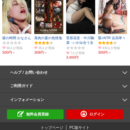
躾の時間 かなさん
美肉の宴の色情鬼
菅原花音・中川鞠
緊○NTR 吉高寧々
菜 - いがみ合う女
たち
60人
25人
434人
500円～
308円～
300円～
7人
3,400円
ヘルプ / お問い合わせ
よくあるご質問
ご利用環境
お支払い方法
パスワードの再設定
サポートセンター
ご利用ガイド
初めての方へ
会員登録の手順
作品購入の手順
動画再生の手順
検索のヒント
DUGA Player
インフォメーション
DUGAからのお知らせ
デュガの歴史とあゆみ
利用規約
個人情報保護方針
特定商取引法
資金決済法
倫理基準
サイトマップ
に基づく表示
に基づく表示
無料会員登録
ログイン
トップページ
PC版サイト