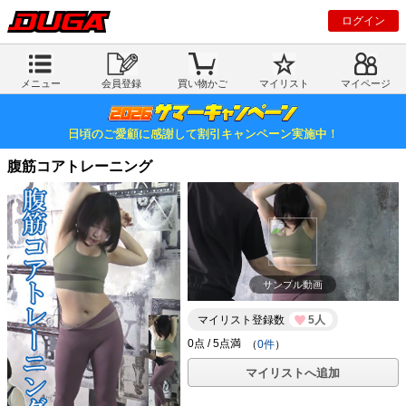
ログイン
メニュー
会員登録
買い物かご
マイリスト
マイページ
日頃のご愛顧に感謝して割引キャンペーン実施中！
腹筋コアトレーニング
サンプル動画
マイリスト登録数
5人
（
0件
）
マイリストへ追加