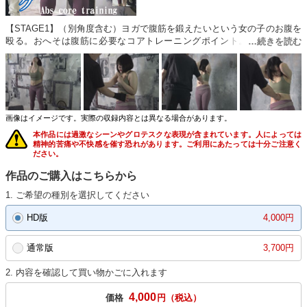
【STAGE1】（別角度含む）ヨガで腹筋を鍛えたいという女の子のお腹を
殴る。おへそは腹筋に必要なコアトレーニングポイント。【STAGE2】
（別角度含む）鳩尾へのパンチで腹筋の大切さを良く知ってもらう。油断
して柔らかくなっているお腹を狙い拳を埋める。【STAGE3】（別角度含
む）みぞおち・おへそ・下腹部それぞれの急所を猛特訓。腹筋が弱ってき
ても休ませずに失神するまで打ち込む。【STAGE4】（別角度含む）降参
し終了しても最後の仕上げに帰り際にも腹パンチ。腹筋のトレーニングは
油断してる時こそ効果がある。
画像はイメージです。実際の収録内容とは異なる場合があります。
本作品には過激なシーンやグロテスクな表現が含まれています。人によっては
精神的苦痛や不快感を催す恐れがあります。ご利用にあたっては十分ご注意く
ださい。
作品のご購入はこちらから
1. ご希望の種別を選択してください
HD版
4,000円
通常版
3,700円
2. 内容を確認して買い物かごに入れます
4,000
価格
円