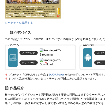
ジャケットを表示する
対応デバイス
この作品は パソコン・Android・iOS のいずれの端末からでも動画をご覧いた
パソコン
Android
ストリーミング
ストリー
ダウンロード
ダウン
プロテクト「DRMあり」の作品は
DUGA Player
からのみダウンロードが可能です
作品紹介
昨今テレビのワイドショーや週刊誌を賑わす産婦人科医によるドクターハラス
婦人科医が自らのドクハラ行為を数台の隠しカメラで撮影した超貴重映像である
丸出しの内診。 あまりの恥ずかしさで思わず顔を歪める美人患者の表情までも