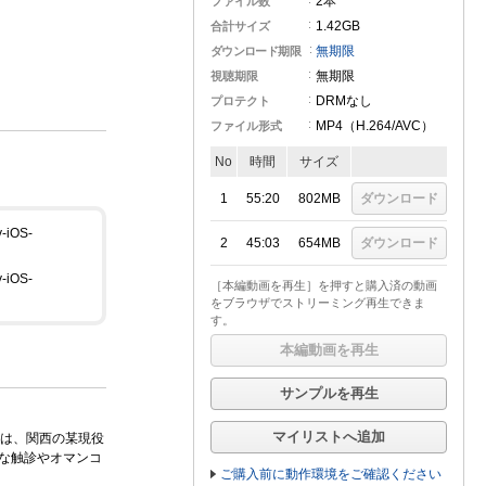
2本
ファイル数
1.42GB
合計サイズ
無期限
ダウンロード期限
無期限
視聴期限
DRMなし
プロテクト
MP4（H.264
/AVC
）
ファイル形式
No
時間
サイズ
1
55:20
802MB
ダウンロード
2
45:03
654MB
ダウンロード
［本編動画を再生］を押すと購入済の動画
をブラウザでストリーミング再生できま
す。
本編動画を再生
サンプルを再生
マイリストへ追加
は、関西の某現役
な触診やオマンコ
ご購入前に動作環境をご確認ください
。