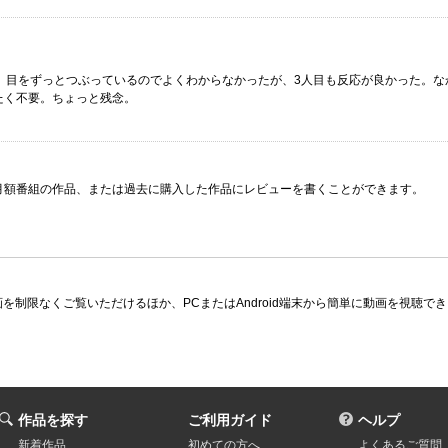
、目をずっとつぶっているのでよくわからなかったが、3人目も反応が良かった。な
たく不要。ちょっと残念。
月額番組の作品、または過去に購入した作品にレビューを書くことができます。
限なくご覧いただけるほか、PCまたはAndroid端末から簡単に動画を視聴できる多
作品を探す
ご利用ガイド
ヘルプ
新着作品
初めての方へ
よくあるご質問