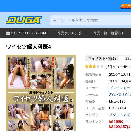
SYUKOU-CLUB.COM
作品ランキング
作品一覧（新着順）
ワイセツ婦人科医4
マイリスト登録数
22
（3件のユーザー
2010年10月
配信開始日
2009年09月
発売日
ブレーントラ
メーカー
SYUKOU-CL
レーベル
btctv-0193
作品ID
DDFG-004
メーカー
品番
アダルト
>
恥
カテゴリ
169
ランキング
109,157