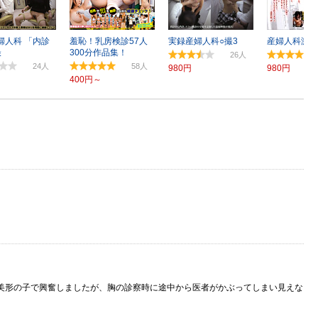
婦人科 「内診
羞恥！乳房検診57人
実録産婦人科○撮3
産婦人科激裏
撮
300分作品集！
26
24
58
980円
980円
400円～
美形の子で興奮しましたが、胸の診察時に途中から医者がかぶってしまい見えな