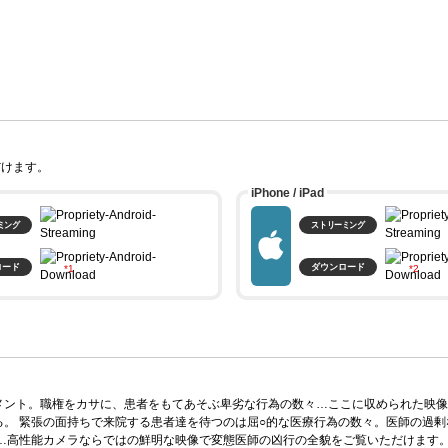
だけます。
iPhone / iPad
ミング
ストリーミング
ロード
ダウンロード
。
メント。職権をカサに、患者をもてあそぶ卑劣な行為の数々…ここに収められた映像
。 緊張の面持ちで来院する患者達を待つのは屈○的な医療行為の数々。医師の過剰
…高性能カメラならではの鮮明な映像で変態医師の凶行の全貌をご覧いただけます