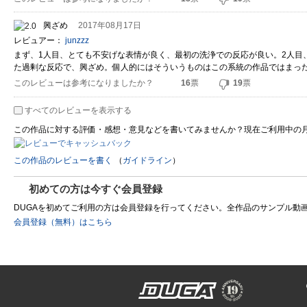
興ざめ
2017年08月17日
レビュアー：
junzzz
まず、1人目、とても不安げな表情が良く、最初の洗浄での反応が良い。2人目
た過剰な反応で、興ざめ。個人的にはそういうものはこの系統の作品ではまっ
このレビューは参考になりましたか？
16
票
19
票
すべてのレビューを表示する
この作品に対する評価・感想・意見などを書いてみませんか？現在ご利用中の
この作品のレビューを書く
（
ガイドライン
）
初めての方は今すぐ会員登録
DUGAを初めてご利用の方は会員登録を行ってください。全作品のサンプル動画を制
会員登録（無料）はこちら