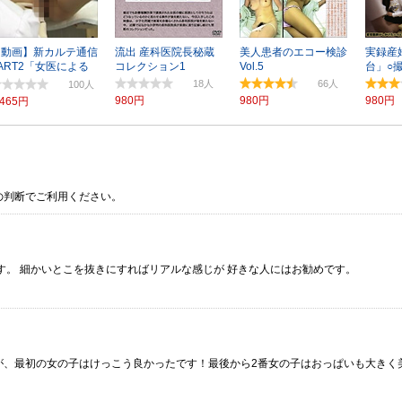
【動画】新カルテ通信
流出 産科医院長秘蔵
美人患者のエコー検診
実録産
ART2「女医による
コレクション1
Vol.5
台」○
肛門検査」
18
66
100
980円
980円
980円
,465円
の判断でご利用ください。
す。 細かいとこを抜きにすればリアルな感じが 好きな人にはお勧めです。
が、最初の女の子はけっこう良かったです！最後から2番女の子はおっぱいも大きく