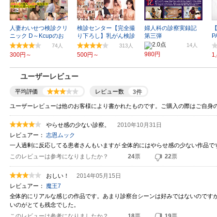
人妻わいせつ検診クリ
検診センター【完全撮
婦人科の診察実録記
ニック D～Kcupのお
り下ろし】乳がん検診
第三弾
P
っぱい検診
65名 12時間
14
74
313
980円
300円～
500円～
1
ユーザーレビュー
平均評価
レビュー数
3
件
ユーザーレビューは他のお客様により書かれたものです。ご購入の際はご自身
やらせ感の少ない診察。
2010年10月31日
レビュアー：
志恩ムック
一人過剰に反応してる患者さんもいますが 全体的にはやらせ感の少ない作品で
このレビューは参考になりましたか？
24
票
22
票
おしい！
2014年05月15日
レビュアー：
魔王7
全体的にリアルな感じの作品です。あまり診察台シーンは好みではないのです
いのがとても残念でした。
このレビューは参考になりましたか？
18
票
19
票