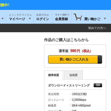
ようこそゲストさん
今すぐ無料で
マイページ
ログイン
会員登録
買い物かご
初めての方へ
作品のご購入はこちらから
980
通常版
円
買い物かごに入れる
標準画質
低画質
ダウンロード＋ストリーミング
100分
23秒
再生時間
2,000kbps
ビットレート
864×480pixel
解像度