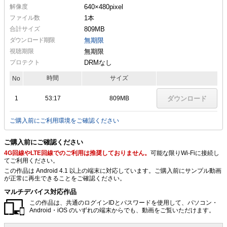
解像度
640×480
pixel
ファイル数
1本
合計サイズ
809MB
ダウンロード期限
無期限
視聴期限
無期限
プロテクト
DRMなし
時間
サイズ
No
1
53:17
809MB
ダウンロード
ご購入前にご利用環境をご確認ください
ご購入前にご確認ください
4G回線やLTE回線でのご利用は推奨しておりません。
可能な限りWi-Fiに接続し
てご利用ください。
この作品は Android 4.1 以上の端末に対応しています。ご購入前にサンプル動画
が正常に再生できることをご確認ください。
マルチデバイス対応作品
この作品は、共通のログインIDとパスワードを使用して、パソコン・
Android・iOS のいずれの端末からでも、動画をご覧いただけます。