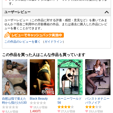
ユーザーレビュー
ユーザーレビュー（この作品に対する評価・感想・意見など）を書いてみま
せんか？現在ご利用中の月額番組の作品、または過去に購入した作品にレビ
ューを書くことができます。
この作品のレビューを書く
（
ガイドライン
）
この作品を買った人はこんな作品も買っています
自慰は指で覚えた
Black Beauty
ホーニーワールド
パンストオナニー
時から指だけの30
56
パラノイア
歳
18人
1,480円
27人
19人
8人