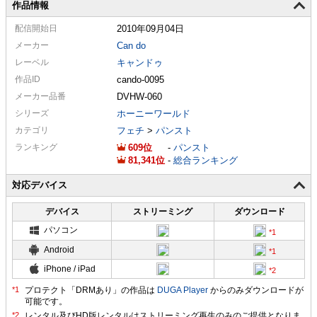
作品情報
配信
開始日
2010年09月04日
メーカー
Can do
レーベル
キャンドゥ
作品ID
cando-0095
メーカー
品番
DVHW-060
シリーズ
ホーニーワールド
カテゴリ
フェチ
>
パンスト
ランキング
609
-
パンスト
81,341
-
総合ランキング
対応デバイス
デバイス
ストリーミング
ダウンロード
パソコン
Android
iPhone / iPad
プロテクト「DRMあり」の作品は
DUGA Player
からのみダウンロードが
可能です。