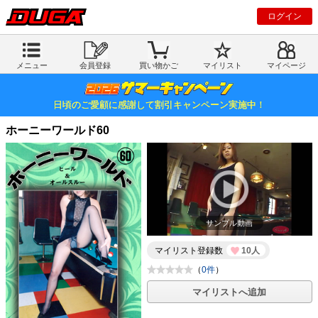
ログイン
メニュー
会員登録
買い物かご
マイリスト
マイページ
日頃のご愛顧に感謝して割引キャンペーン実施中！
ホーニーワールド60
サンプル動画
マイリスト登録数
10人
（
0件
）
マイリストへ追加