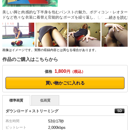
美しい脚と肉感的な下半身を包むパンストの魅力。ボディコン・レオター
ドなど色々な衣装に着替え官能的なポーズを繰り返し、しなやかな肉体が
アナタを魅了する。
画像はイメージです。実際の収録内容とは異なる場合があります。
作品のご購入はこちらから
1,800
価格
円
買い物かごに入れる
標準画質
低画質
ダウンロード＋ストリーミング
再生時間
53分17秒
ビットレート
2,000kbps