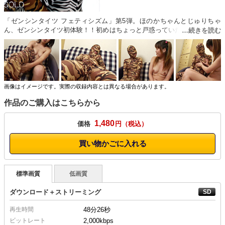
「ゼンシンタイツ フェティシズム」第5弾。ほのかちゃんとじゅりちゃ
ん、ゼンシンタイツ初体験！！初めはちょっと戸惑っていたけど、いざ着
替えてみると…気持ちが良くなって来て、2人でお互いに触りあってみた
りする。そしてゼンタイにつつまれた男性器を見て…。
画像はイメージです。実際の収録内容とは異なる場合があります。
作品のご購入はこちらから
1,480
価格
円
買い物かごに入れる
標準画質
低画質
ダウンロード＋ストリーミング
再生時間
48分26秒
ビットレート
2,000kbps