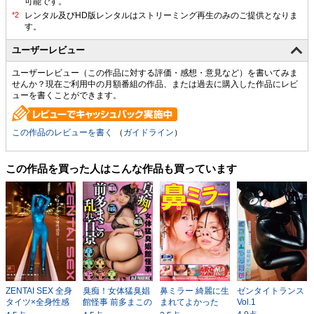
可能です。
ユーザーレビュー
ユーザーレビュー（この作品に対する評価・感想・意見など）を書いてみま
せんか？現在ご利用中の月額番組の作品、または過去に購入した作品にレビ
ューを書くことができます。
この作品のレビューを書く
（
ガイドライン
）
この作品を買った人はこんな作品も買っています
ZENTAI SEX 全身
臭痴！女体猛臭娼
鼻ミラー 綺麗に生
ゼンタイトランス
タイツ×全身性感
館怪事 前多まこの
まれてよかった
Vol.1
帯
乱れ百景
ネ…きっとワタシ