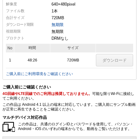
解像度
640×480
pixel
ファイル数
1本
合計サイズ
720MB
ダウンロード期限
無期限
視聴期限
無期限
プロテクト
DRMなし
時間
サイズ
No
1
48:26
720MB
ダウンロード
ご購入前にご利用環境をご確認ください
ご購入前にご確認ください
4G回線やLTE回線でのご利用は推奨しておりません。
可能な限りWi-Fiに接続し
てご利用ください。
この作品は Android 4.1 以上の端末に対応しています。ご購入前にサンプル動画
が正常に再生できることをご確認ください。
マルチデバイス対応作品
この作品は、共通のログインIDとパスワードを使用して、パソコン・
Android・iOS のいずれの端末からでも、動画をご覧いただけます。