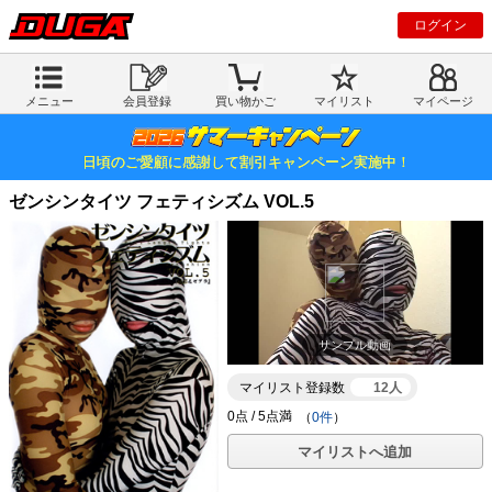
ログイン
メニュー
会員登録
買い物かご
マイリスト
マイページ
日頃のご愛顧に感謝して割引キャンペーン実施中！
ゼンシンタイツ フェティシズム VOL.5
サンプル動画
マイリスト登録数
12人
（
0件
）
マイリストへ追加