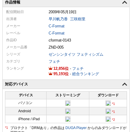
作品情報
配信
開始日
2009年05月19日
出演者
早川帆乃香
三咲樹里
メーカー
C-Format
レーベル
C-Format
作品ID
cformat-0143
メーカー
品番
ZND-005
シリーズ
ゼンシンタイツ フェティシズム
カテゴリ
フェチ
ランキング
12,856
-
フェチ
95,193
-
総合ランキング
対応デバイス
デバイス
ストリーミング
ダウンロード
パソコン
Android
iPhone / iPad
プロテクト「DRMあり」の作品は
DUGA Player
からのみダウンロードが