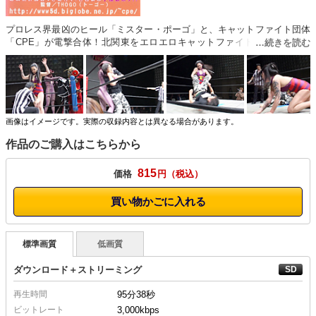
プロレス界最凶のヒール「ミスター・ポーゴ」と、キャットファイト団体
「CPE」が電撃合体！北関東をエロエロキャットファイトで黒く染めた
ら、子孫繁栄だッ！観客総勢ピンコ立ちで家庭に戻れば、子作り♪子作り♪
キャットファイトは社会貢献なるか！？
画像はイメージです。実際の収録内容とは異なる場合があります。
作品のご購入はこちらから
815
価格
円
買い物かごに入れる
標準画質
低画質
ダウンロード＋ストリーミング
再生時間
95分38秒
ビットレート
3,000kbps