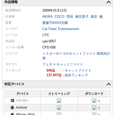
作品情報
配信
開始日
2009年01月11日
出演者
AKIRA
COCO
荒蒔
梅宮貴子
風音
他
監督
齋藤THOGO光國
メーカー
Cat Panic Entertainment
レーベル
CPE
作品ID
cpe-0057
メーカー
品番
CPD-006
シリーズ
ミスターポーゴのキャットファイト 暗黒街計
画
カテゴリ
フェチ
>
キャットファイト
ランキング
945
-
キャットファイト
137,947
-
総合ランキング
対応デバイス
デバイス
ストリーミング
ダウンロード
パソコン
Android
iPhone / iPad