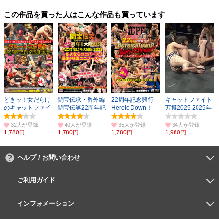
この作品を買った人はこんな作品も買っています
どきッ！女だらけ
闘宝伝承・番外編
22周年記念興行
キャットファイト
のキャットファイ
闘宝伝笑22周年記
Heroic Down！
万博2025 2025年
ト祭2024
念大阪公演
Sexy Climax！
2月28日（金）
32人
40人
35人
34人
1,780円
1,780円
1,780円
1,980円
ヘルプ / お問い合わせ
よくあるご質問
ご利用環境
お支払い方法
パスワードの再設定
サポートセンター
ご利用ガイド
初めての方へ
会員登録の手順
作品購入の手順
動画再生の手順
検索のヒント
DUGA Player
インフォメーション