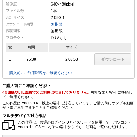
解像度
640×480
pixel
ファイル数
1本
合計サイズ
2.08GB
ダウンロード期限
無期限
視聴期限
無期限
プロテクト
DRMなし
時間
サイズ
No
1
95:38
2.08GB
ダウンロード
ご購入前にご利用環境をご確認ください
ご購入前にご確認ください
4G回線やLTE回線でのご利用は推奨しておりません。
可能な限りWi-Fiに接続し
てご利用ください。
この作品は Android 4.1 以上の端末に対応しています。ご購入前にサンプル動画
が正常に再生できることをご確認ください。
マルチデバイス対応作品
この作品は、共通のログインIDとパスワードを使用して、パソコン・
Android・iOS のいずれの端末からでも、動画をご覧いただけます。