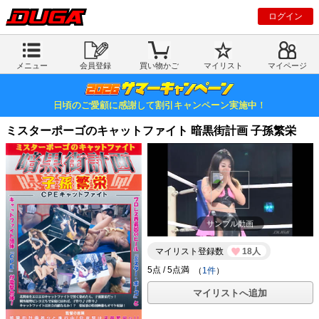
ログイン
メニュー
会員登録
買い物かご
マイリスト
マイページ
日頃のご愛顧に感謝して割引キャンペーン実施中！
ミスターポーゴのキャットファイト 暗黒街計画 子孫繁栄
サンプル動画
マイリスト登録数
18人
（
1件
）
マイリストへ追加