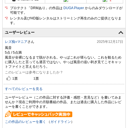
プロテクト「DRMあり」の作品は
DUGA Player
からのみダウンロードが
可能です。
ユーザーレビュー
レズ痴○マニア
さん
2025年12月17日
風音
風音が全裸になるまで脱がされる。やっぱこれが堪らない。これを観るため
に購入したと言っても過言ではない。やっぱ風音の追い剥ぎ見てこそキャッ
トファイトと言えるだろう。
このレビューは参考になりましたか？
1
票
1
票
すべてのレビューを見る
ユーザーレビュー（この作品に対する評価・感想・意見など）を書いてみま
せんか？現在ご利用中の月額番組の作品、または過去に購入した作品にレビ
ューを書くことができます。
この作品のレビューを書く
（
ガイドライン
）