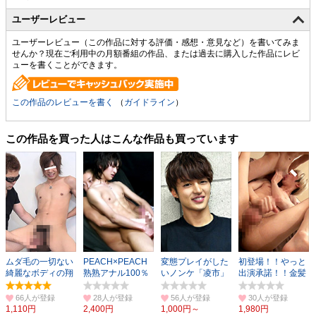
ユーザーレビュー
ユーザーレビュー（この作品に対する評価・感想・意見など）を書いてみま
せんか？現在ご利用中の月額番組の作品、または過去に購入した作品にレビ
ューを書くことができます。
この作品のレビューを書く
（
ガイドライン
）
この作品を買った人はこんな作品も買っています
ムダ毛の一切ない
PEACH×PEACH
変態プレイがした
初登場！！やっと
綺麗なボディの翔
熟熟アナル100％
いノンケ「凌市」
出演承諾！！金髪
のチ○ポが反り勃
シーン1
初撮りオナニー
色白スリムな陽向
つ！
66人
28人
56人
30人
1,110円
2,400円
1,000円～
1,980円