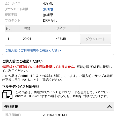
合計サイズ
437MB
ダウンロード期限
無期限
視聴期限
無期限
プロテクト
DRMなし
時間
サイズ
No
1
29:04
437MB
ダウンロード
ご購入前にご利用環境をご確認ください
ご購入前にご確認ください
4G回線やLTE回線でのご利用は推奨しておりません。
可能な限りWi-Fiに接続し
てご利用ください。
この作品は Android 4.1 以上の端末に対応しています。ご購入前にサンプル動画
が正常に再生できることをご確認ください。
マルチデバイス対応作品
この作品は、共通のログインIDとパスワードを使用して、パソコン・
Android・iOS のいずれの端末からでも、動画をご覧いただけます。
作品情報
配信
開始日
2011年01月26日