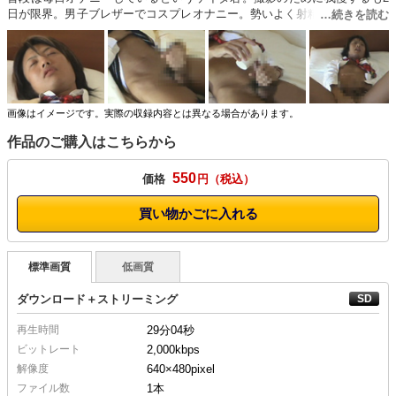
日が限界。男子ブレザーでコスプレオナニー。勢いよく射精したいが寸止
め○要され、最後に発射。
画像はイメージです。実際の収録内容とは異なる場合があります。
作品のご購入はこちらから
550
価格
円
買い物かごに入れる
標準画質
低画質
ダウンロード＋ストリーミング
再生時間
29分04秒
ビットレート
2,000kbps
解像度
640×480
pixel
ファイル数
1本