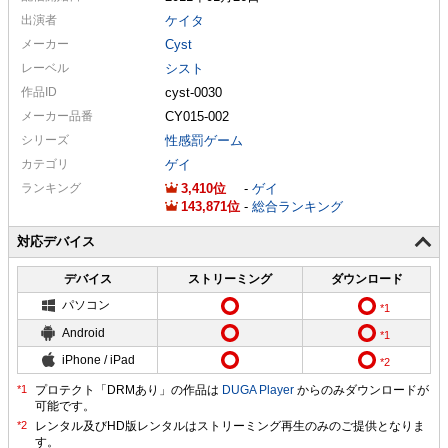
出演者
ケイタ
メーカー
Cyst
レーベル
シスト
作品ID
cyst-0030
メーカー
品番
CY015-002
シリーズ
性感罰ゲーム
カテゴリ
ゲイ
ランキング
3,410
-
ゲイ
143,871
-
総合ランキング
対応デバイス
デバイス
ストリーミング
ダウンロード
パソコン
Android
iPhone / iPad
プロテクト「DRMあり」の作品は
DUGA Player
からのみダウンロードが
可能です。