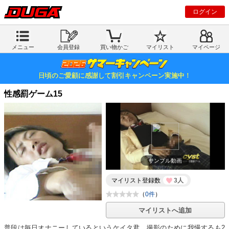
ログイン
メニュー
会員登録
買い物かご
マイリスト
マイページ
日頃のご愛顧に感謝して割引キャンペーン実施中！
性感罰ゲーム15
サンプル動画
マイリスト登録数
3人
（
0件
）
マイリストへ追加
普段は毎日オナニーしているというケイタ君。撮影のために我慢するも2