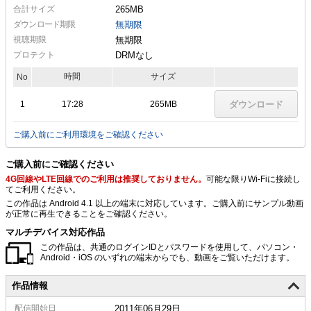
合計サイズ
265MB
ダウンロード期限
無期限
視聴期限
無期限
プロテクト
DRMなし
時間
サイズ
No
1
17:28
265MB
ダウンロード
ご購入前にご利用環境をご確認ください
ご購入前にご確認ください
4G回線やLTE回線でのご利用は推奨しておりません。
可能な限りWi-Fiに接続し
てご利用ください。
この作品は Android 4.1 以上の端末に対応しています。ご購入前にサンプル動画
が正常に再生できることをご確認ください。
マルチデバイス対応作品
この作品は、共通のログインIDとパスワードを使用して、パソコン・
Android・iOS のいずれの端末からでも、動画をご覧いただけます。
作品情報
配信
開始日
2011年06月29日