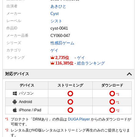
出演者
あきひと
メーカー
Cyst
レーベル
シスト
作品ID
cyst-0041
メーカー
品番
CY060-047
シリーズ
性感罰ゲーム
カテゴリ
ゲイ
ランキング
2,735
-
ゲイ
116,385
-
総合ランキング
対応デバイス
デバイス
ストリーミング
ダウンロード
パソコン
Android
iPhone / iPad
プロテクト「DRMあり」の作品は
DUGA Player
からのみダウンロードが
可能です。