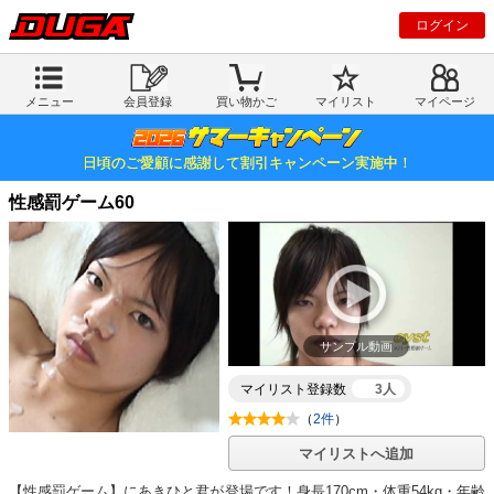
ログイン
メニュー
会員登録
買い物かご
マイリスト
マイページ
日頃のご愛顧に感謝して割引キャンペーン実施中！
性感罰ゲーム60
サンプル動画
マイリスト登録数
3人
（
2件
）
マイリストへ追加
【性感罰ゲーム】にあきひと君が登場です！身長170cm・体重54kg・年齢