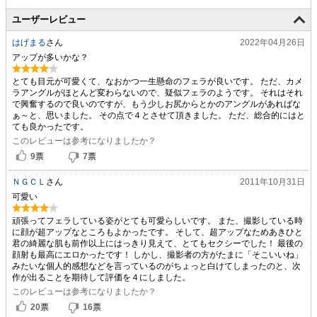
ユーザーレビュー
はげまる
さん
2022年04月26日
アップが多いかな？
とても目元が可愛くて、なおかつ一生懸命のフェラが良いです。 ただ、カメ
ラアングルがほとんど変わらないので、疑似フェラのようです。 それはそれ
で興奮するので良いのですが、もう少しお尻からとかのアングルがあればな
ぁ～と、思いました。 その点で４とさせて頂きました。 ただ、総合的にはと
ても良かったです。
このレビューは参考になりましたか？
9
票
7
票
ＮＧＣＬ
さん
2011年10月31日
可愛い
頑張ってフェラしている姿がとても可愛らしいです。 また、撮影している時
に顔が超アップなところもよかったです。 そして、超アップなためあきひと
君の綺麗な肌も前作以上にはっきり見えて、とてもセクシーでした！ 最後の
顔射も最高にエロかったです！ しかし、撮影者の方がたまに「そこいいね」
みたいな個人的感想などを言っているのがちょっと白けてしまったのと、次
作が出ることを期待して評価を４にしました。
このレビューは参考になりましたか？
20
票
16
票