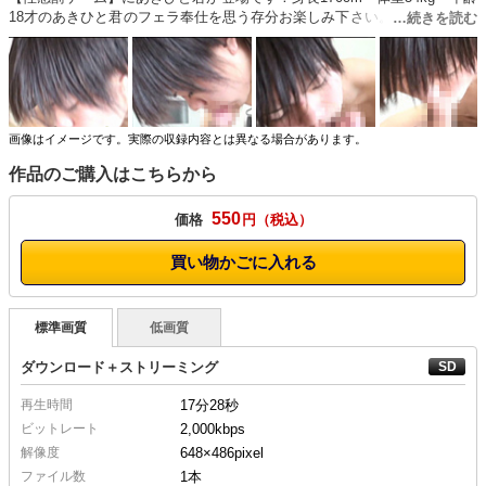
18才のあきひと君のフェラ奉仕を思う存分お楽しみ下さい。顔射され何を
思うのだろう…？
画像はイメージです。実際の収録内容とは異なる場合があります。
作品のご購入はこちらから
550
価格
円
買い物かごに入れる
標準画質
低画質
ダウンロード＋ストリーミング
再生時間
17分28秒
ビットレート
2,000kbps
解像度
648×486
pixel
ファイル数
1本