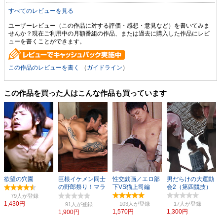
すべてのレビューを見る
ユーザーレビュー（この作品に対する評価・感想・意見など）を書いてみま
せんか？現在ご利用中の月額番組の作品、または過去に購入した作品にレビ
ューを書くことができます。
この作品のレビューを書く
（
ガイドライン
）
この作品を買った人はこんな作品も買っています
欲望の穴園
巨根イケメン同士
性交戯画／エロ部
男だらけの大運動
の野郎祭り！マラ
下VS猫上司編
会2（第四競技）
を求める兄貴と舎
79人
弟！
1,430円
103人
17人
91人
1,570円
1,300円
1,900円