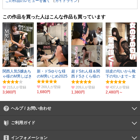
この作品のレビューを書く
（
ガイドライン
）
この作品を買った人はこんな作品も買っています
関西人気S嬢あち
新・ドSゆりな様
超ドSれん様＆関
頭皮の匂いから靴
ゃ様のM男しばき
のM男いじめ2025
西ドSさくら様の
下の匂いまで～女
~人間便器調○~
M男いじめ
の子の匂い全部嗅
ぐ～
269人
215人
209人
437人
1,680円
3,980円
1,380円
2,480円～
ヘルプ / お問い合わせ
よくあるご質問
ご利用環境
お支払い方法
パスワードの再設定
サポートセンター
ご利用ガイド
初めての方へ
会員登録の手順
作品購入の手順
動画再生の手順
検索のヒント
DUGA Player
インフォメーション