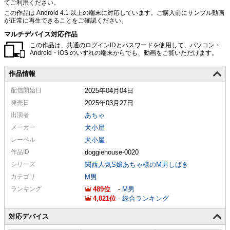
てご利用ください。
この作品は Android 4.1 以上の端末に対応しています。ご購入前にサンプル動画
が正常に再生できることをご確認ください。
マルチデバイス対応作品
この作品は、共通のログインIDとパスワードを使用して、パソコン・
Android・iOS のいずれの端末からでも、動画をご覧いただけます。
作品情報
配信
開始日
2025年04月04日
発売日
2025年03月27日
出演者
あちゃ
メーカー
犬小屋
レーベル
犬小屋
作品ID
doggiehouse-0020
シリーズ
関西人気S嬢あちゃ様のM男しばき
カテゴリ
M男
ランキング
489
-
M男
4,821
-
総合ランキング
対応デバイス