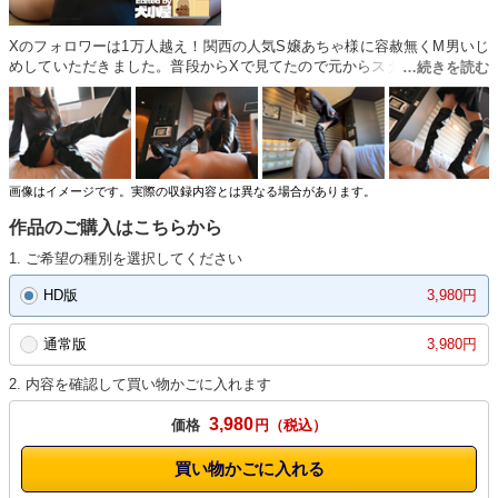
Xのフォロワーは1万人越え！関西の人気S嬢あちゃ様に容赦無くM男いじ
めしていただきました。普段からXで見てたので元からスタイルの良さと
美しさは存じ上げてて、実際にお会いしてみると某海賊アニメのボアハ◯
コックそのもの…！最近買ったというニーハイブーツが美脚をより際立た
せており、完璧な絶対領域はもちもちのふともも。こんなん全てのM男が
踏まれたくなるに決まってる…！肉付きのいいマゾのお腹の上に乗りトラ
ンポリンしたり、圧迫顔面騎乗で呼吸管理したり、しまいにはプチ黄金プ
レイも…全てにおいて容赦無く自由にM男を責めるあちゃ様に虜になるこ
画像はイメージです。実際の収録内容とは異なる場合があります。
と間違いありません。【プレイ内容】靴舐め／乳首責め／踏みつけ／電気
作品のご購入はこちらから
あんま／顔踏み／顔面騎乗／腹パン／足の匂い責め／足イラマ／舐め犬／
生顔面騎乗／手コキ／聖水／プチ黄金。
1. ご希望の種別を選択してください
HD版
3,980円
通常版
3,980円
2. 内容を確認して買い物かごに入れます
3,980
価格
円
買い物かごに入れる