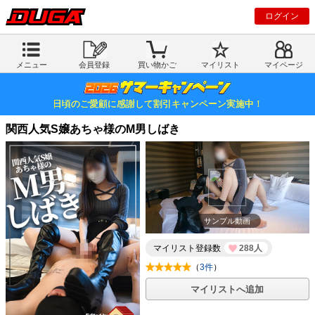
ログイン
メニュー
会員登録
買い物かご
マイリスト
マイページ
日頃のご愛顧に感謝して割引キャンペーン実施中！
関西人気S嬢あちゃ様のM男しばき
サンプル動画
マイリスト登録数
288人
（
3件
）
マイリストへ追加