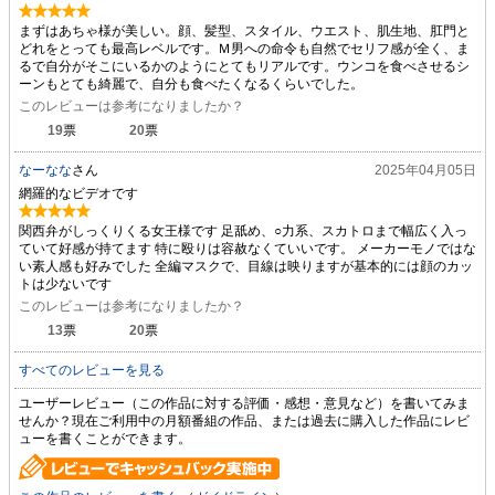
まずはあちゃ様が美しい。顔、髪型、スタイル、ウエスト、肌生地、肛門と
どれをとっても最高レベルです。Ｍ男への命令も自然でセリフ感が全く、ま
るで自分がそこにいるかのようにとてもリアルです。ウンコを食べさせるシ
ーンもとても綺麗で、自分も食べたくなるくらいでした。
このレビューは参考になりましたか？
19
票
20
票
なーなな
さん
2025年04月05日
網羅的なビデオです
関西弁がしっくりくる女王様です 足舐め、○力系、スカトロまで幅広く入っ
ていて好感が持てます 特に殴りは容赦なくていいです。 メーカーモノではな
い素人感も好みでした 全編マスクで、目線は映りますが基本的には顔のカッ
トは少ないです
このレビューは参考になりましたか？
13
票
20
票
すべてのレビューを見る
ユーザーレビュー（この作品に対する評価・感想・意見など）を書いてみま
せんか？現在ご利用中の月額番組の作品、または過去に購入した作品にレビ
ューを書くことができます。