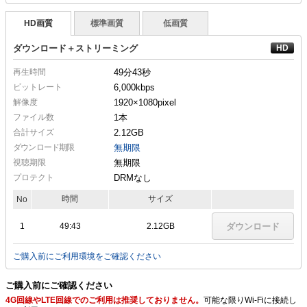
HD画質
標準画質
低画質
ダウンロード＋ストリーミング
再生時間
49分43秒
ビットレート
6,000kbps
解像度
1920×1080
pixel
ファイル数
1本
合計サイズ
2.12GB
ダウンロード期限
無期限
視聴期限
無期限
プロテクト
DRMなし
時間
サイズ
No
1
49:43
2.12GB
ダウンロード
ご購入前にご利用環境をご確認ください
ご購入前にご確認ください
4G回線やLTE回線でのご利用は推奨しておりません。
可能な限りWi-Fiに接続し