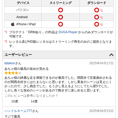
デバイス
ストリーミング
ダウンロード
パソコン
Android
iPhone / iPad
プロテクト「DRMあり」の作品は
DUGA Player
からのみダウンロードが
可能です。
ユーザーレビュー
tatakon
さん
2025年04月17日
あちゃ様の最高の攻めが見れる
あちゃ様の綺麗な足を堪能できるのが最高でした。関西弁で言葉責めされる
のが関西弁好きにはたまらないと思います。しかし黄金のシーンは見えにく
かったので、少し残念でした。もう少し見えるようにしてたら星5でした。
しかし色々な攻めのシーンがあるので飽きずに楽しめると思います。
このレビューは参考になりましたか？
16
票
14
票
ハンドルネーム777
さん
2025年04月15日
マジで最高