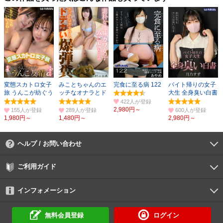
変態スカトロ女子
みことちゃんのエ
完食に至る病 122
バイト帰りの女子
旅 うんこが紡ぐう
ッチなオナラとド
大生 全身臭い白書
んこ友情
デカい爆弾糞
月乃すず
422人
2,980円～
155人
289人
600人
1,980円～
1,480円～
2,980円～
ヘルプ / お問い合わせ
よくあるご質問
ご利用環境
お支払い方法
パスワードの再設定
サポートセンター
ご利用ガイド
初めての方へ
会員登録の手順
作品購入の手順
動画再生の手順
検索のヒント
DUGA Player
インフォメーション
DUGAからのお知らせ
デュガの歴史とあゆみ
利用規約
個人情報保護方針
特定商取引法
資金決済法
倫理基準
サイトマップ
に基づく表示
に基づく表示
無料会員登録
ログイン