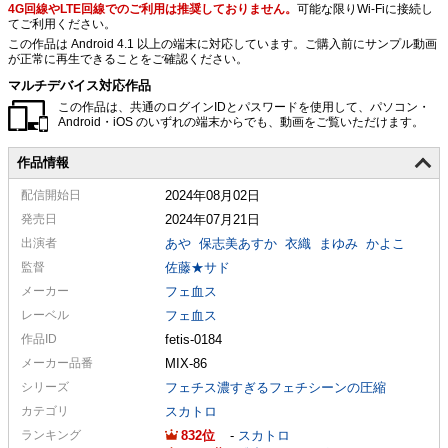
4G回線やLTE回線でのご利用は推奨しておりません。
可能な限りWi-Fiに接続し
てご利用ください。
この作品は Android 4.1 以上の端末に対応しています。ご購入前にサンプル動画
が正常に再生できることをご確認ください。
マルチデバイス対応作品
この作品は、共通のログインIDとパスワードを使用して、パソコン・
Android・iOS のいずれの端末からでも、動画をご覧いただけます。
作品情報
配信
開始日
2024年08月02日
発売日
2024年07月21日
出演者
あや
保志美あすか
衣織
まゆみ
かよこ
監督
佐藤★サド
メーカー
フェ血ス
レーベル
フェ血ス
作品ID
fetis-0184
メーカー
品番
MIX-86
シリーズ
フェチス濃すぎるフェチシーンの圧縮
カテゴリ
スカトロ
ランキング
832
-
スカトロ