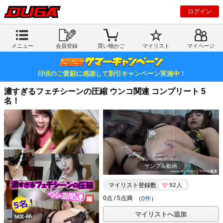
ログイン
メニュー
会員登録
買い物かご
マイリスト
マイページ
日頃のご愛顧に感謝して割引キャンペーン実施中！
濃すぎるフェチシーンの圧縮 ウンコ関連 コンプリート 5
名！
サンプル動画
マイリスト登録数
92人
（
0件
）
マイリストへ追加