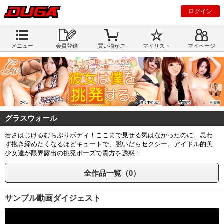
ログイン
メニュー
会員登録
買い物かご
マイリスト
マイページ
グラスウォール
若さはじけるむちぷりボディ！ここまで見せる気はなかったのに…思わ
ず抱き締めたくなるほどキュートで、脱いだらセクシー。アイドル的美
少女達が限界露出の挑発ポーズで貴方を誘惑！
全作品一覧（0）
サンプル動画ダイジェスト