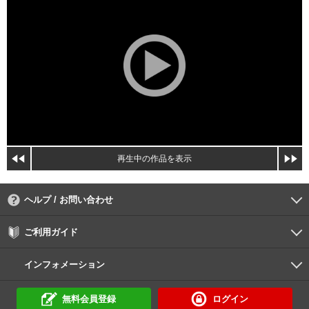
再生中の作品を表示
ヘルプ / お問い合わせ
よくあるご質問
ご利用環境
お支払い方法
パスワードの再設定
サポートセンター
ご利用ガイド
初めての方へ
会員登録の手順
作品購入の手順
動画再生の手順
検索のヒント
DUGA Player
インフォメーション
DUGAからのお知らせ
デュガの歴史とあゆみ
利用規約
個人情報保護方針
特定商取引法
資金決済法
倫理基準
サイトマップ
無料会員登録
ログイン