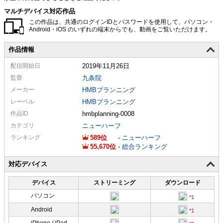
マルチデバイス対応作品
この作品は、共通のログインIDとパスワードを使用して、パソコン・
Android・iOS のいずれの端末からでも、動画をご覧いただけます。
作品情報
配信
開始日
2019年11月26日
監督
九条院
メーカー
HMBプランニング
レーベル
HMBプランニング
作品ID
hmbplanning-0008
カテゴリ
ニューハーフ
ランキング
589
-
ニューハーフ
55,670
-
総合ランキング
対応デバイス
デバイス
ストリーミング
ダウンロード
パソコン
Android
iPhone / iPad