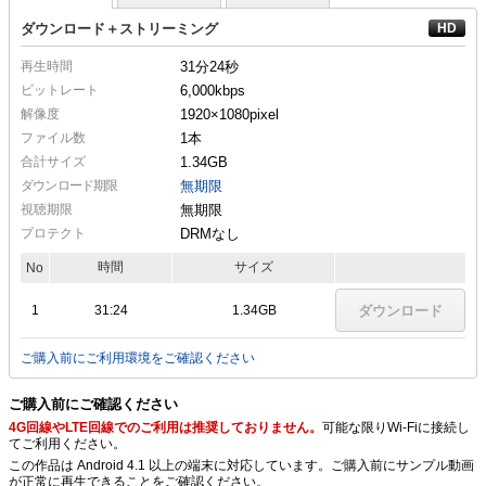
ダウンロード＋ストリーミング
再生時間
31分24秒
ビットレート
6,000kbps
解像度
1920×1080
pixel
ファイル数
1本
合計サイズ
1.34GB
ダウンロード期限
無期限
視聴期限
無期限
プロテクト
DRMなし
時間
サイズ
No
1
31:24
1.34GB
ダウンロード
ご購入前にご利用環境をご確認ください
ご購入前にご確認ください
4G回線やLTE回線でのご利用は推奨しておりません。
可能な限りWi-Fiに接続し
てご利用ください。
この作品は Android 4.1 以上の端末に対応しています。ご購入前にサンプル動画
が正常に再生できることをご確認ください。