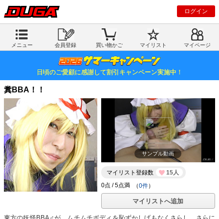
ログイン
メニュー
会員登録
買い物かご
マイリスト
マイページ
日頃のご愛顧に感謝して割引キャンペーン実施中！
糞BBA！！
サンプル動画
マイリスト登録数
15人
（
0件
）
マイリストへ追加
東方の妖怪BBA♂が、ムチムチボディを恥ずかしげもなくさらし、さらに