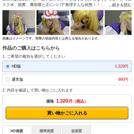
スク水、脱糞、糞咀嚼と正にババア無理すんな状態！！しかし最終的にあ
なたはこう思うでしょう。ババア結婚してくれ！！それは、とある暑い日
の、昼下がりの事であった。【1、2】あなた視点（約6分）横視点（約5
分）でチンポにむしゃぶりつくゆかりん【3】ワイプを使っての挿入シー
ン、アナルで感じまくり最後には、イクイク！と豪快射精（約8分）【4】
ここからが本編正念場、イチジク、浣腸、空気浣腸で絶叫！（約7分）
【5】スク水での着衣放尿もほどほどに、先ほどの糞と合わせ味見！！そ
画像はイメージです。実際の収録内容とは異なる場合があります。
して塗糞！！！画面越しからも匂ってきそうなほどのインパクト！ってな
作品のご購入はこちらから
にピースしちゃってんの！？（約5分）
1. ご希望の種別を選択してください
HD版
1,320円
通常版
990円
2. 内容を確認して買い物かごに入れます
1,320
価格
円
買い物かごに入れる
HD画質
標準画質
低画質