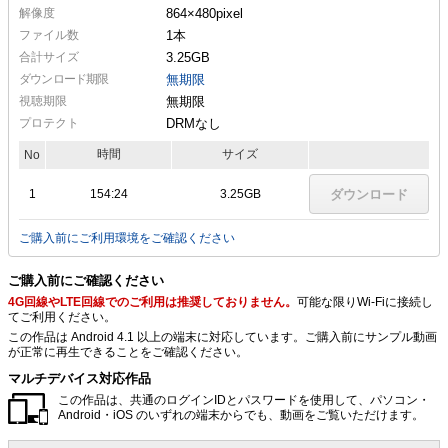
解像度
864×480
pixel
ファイル数
1本
合計サイズ
3.25GB
ダウンロード期限
無期限
視聴期限
無期限
プロテクト
DRMなし
時間
サイズ
No
1
154:24
3.25GB
ダウンロード
ご購入前にご利用環境をご確認ください
ご購入前にご確認ください
4G回線やLTE回線でのご利用は推奨しておりません。
可能な限りWi-Fiに接続し
てご利用ください。
この作品は Android 4.1 以上の端末に対応しています。ご購入前にサンプル動画
が正常に再生できることをご確認ください。
マルチデバイス対応作品
この作品は、共通のログインIDとパスワードを使用して、パソコン・
Android・iOS のいずれの端末からでも、動画をご覧いただけます。