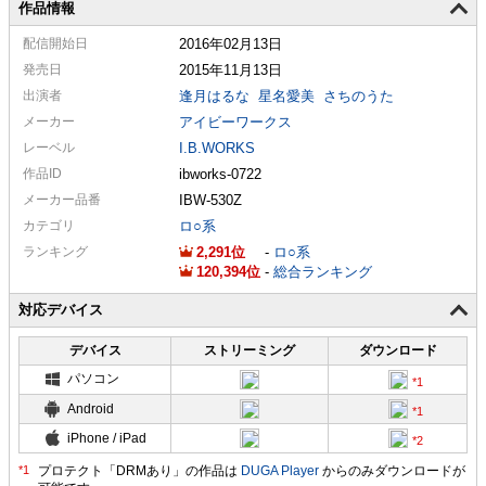
作品情報
配信
開始日
2016年02月13日
発売日
2015年11月13日
出演者
逢月はるな
星名愛美
さちのうた
メーカー
アイビーワークス
レーベル
I.B.WORKS
作品ID
ibworks-0722
メーカー
品番
IBW-530Z
カテゴリ
ロ○系
ランキング
2,291
-
ロ○系
120,394
-
総合ランキング
対応デバイス
デバイス
ストリーミング
ダウンロード
パソコン
Android
iPhone / iPad
プロテクト「DRMあり」の作品は
DUGA Player
からのみダウンロードが