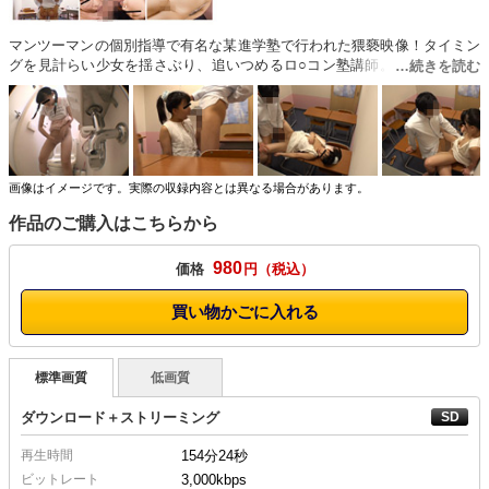
マンツーマンの個別指導で有名な某進学塾で行われた猥褻映像！タイミン
グを見計らい少女を揺さぶり、追いつめるロ○コン塾講師。スカートをめ
くり上げ、パンツの中に手をつっこみクチュクチュと無毛ワレメの感触を
楽しむ。被○者であるはずの少女は自ら懇願し鬼○チンポを受け入れる…。
※本編顔出し
画像はイメージです。実際の収録内容とは異なる場合があります。
作品のご購入はこちらから
980
価格
円
買い物かごに入れる
標準画質
低画質
ダウンロード＋ストリーミング
再生時間
154分24秒
ビットレート
3,000kbps