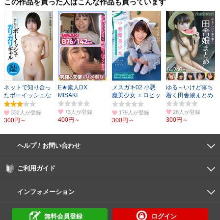
この作品を買った人はこんな作品も買っています
ネットで知り合っ
E★素人DX
メスガキ02 小悪
ゆる～いけど落ち
たボーイッシュな
MISAKI
魔美少女 エロビッ
着く田舎娘まとめ
ガリガリギャル
チ育成委員会
73人
28人
332人
179人
400円～
300円～
300円～
300円～
ヘルプ / お問い合わせ
よくあるご質問
ご利用環境
お支払い方法
パスワードの再設定
サポートセンター
ご利用ガイド
初めての方へ
会員登録の手順
作品購入の手順
動画再生の手順
検索のヒント
DUGA Player
インフォメーション
DUGAからのお知らせ
デュガの歴史とあゆみ
利用規約
個人情報保護方針
特定商取引法
資金決済法
倫理基準
サイトマップ
に基づく表示
に基づく表示
無料会員登録
ログイン