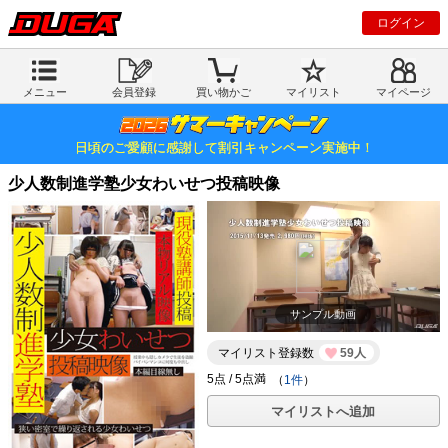
ログイン
メニュー
会員登録
買い物かご
マイリスト
マイページ
日頃のご愛顧に感謝して割引キャンペーン実施中！
少人数制進学塾少女わいせつ投稿映像
サンプル動画
マイリスト登録数
59人
（
1件
）
マイリストへ追加