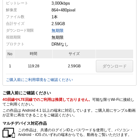
ビットレート
3,000kbps
解像度
864×480
pixel
ファイル数
1本
合計サイズ
2.59GB
ダウンロード期限
無期限
視聴期限
無期限
プロテクト
DRMなし
時間
サイズ
No
1
119:28
2.59GB
ダウンロード
ご購入前にご利用環境をご確認ください
ご購入前にご確認ください
4G回線やLTE回線でのご利用は推奨しておりません。
可能な限りWi-Fiに接続し
てご利用ください。
この作品は Android 4.1 以上の端末に対応しています。ご購入前にサンプル動画
が正常に再生できることをご確認ください。
マルチデバイス対応作品
この作品は、共通のログインIDとパスワードを使用して、パソコン・
Android・iOS のいずれの端末からでも、動画をご覧いただけます。