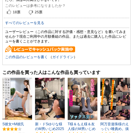
このレビューは参考になりましたか？
18
票
25
票
すべてのレビューを見る
ユーザーレビュー（この作品に対する評価・感想・意見など）を書いてみま
せんか？現在ご利用中の月額番組の作品、または過去に購入した作品にレビ
ューを書くことができます。
この作品のレビューを書く
（
ガイドライン
）
この作品を買った人はこんな作品も買っています
S彼女×M彼氏
新・ドSゆりな様
T様＆もえ様＆友
阿万音遊珠様のえ
のM男いじめ2025
人様のM男いじめ
っぐい唾責め。痰