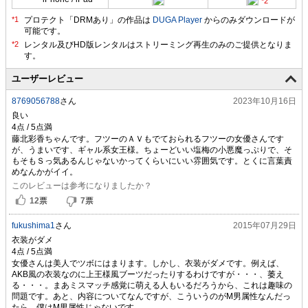
プロテクト「DRMあり」の作品は
DUGA Player
からのみダウンロードが
可能です。
ユーザーレビュー
8769056788
さん
2023年10月16日
良い
藤北彩香ちゃんです。フツーのＡＶもでておられるフツーの女優さんです
が、うまいです、ギャル系女王様。ちょーどいい塩梅の小悪魔っぷりで、そ
もそもＳっ気あるんじゃないかってくらいにいい雰囲気です。とくに言葉責
めなんかがイイ。
このレビューは参考になりましたか？
12
票
7
票
fukushima1
さん
2015年07月29日
衣装がダメ
女優さんは美人でツボにはまります。しかし、衣装がダメです。例えば、
AKB風の衣装なのに上王様風ブーツだったりするわけですが・・・、萎え
る・・・。まあミスマッチ感覚に萌える人もいるだろうから、これは趣味の
問題です。あと、内容についてなんですが、こういうのがM男属性なんだっ
たら、僕はM男属性じゃないです。