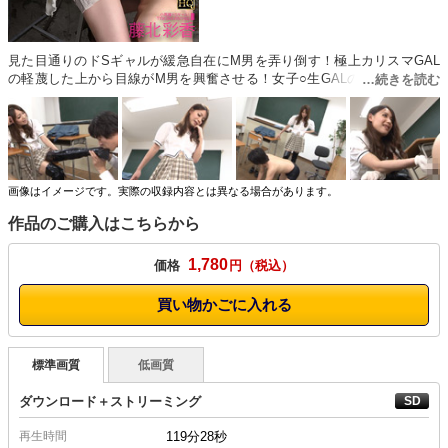
見た目通りのドSギャルが緩急自在にM男を弄り倒す！極上カリスマGAL
の軽蔑した上から目線がM男を興奮させる！女子○生GALのアナル責め＆
手コキ！ナンバー1キャバ嬢の顔騎圧迫責め＆顔面放尿で飲尿！カリスマ
GAL店員の超マッハなペニバンイラマチオ！（クイーンダム）
画像はイメージです。実際の収録内容とは異なる場合があります。
作品のご購入はこちらから
1,780
価格
円
買い物かごに入れる
標準画質
低画質
ダウンロード＋ストリーミング
再生時間
119分28秒