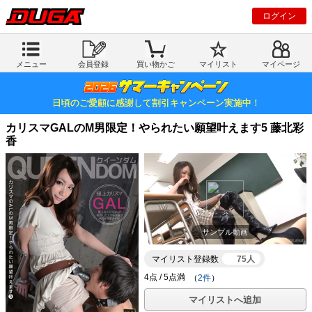
ログイン
メニュー
会員登録
買い物かご
マイリスト
マイページ
日頃のご愛顧に感謝して割引キャンペーン実施中！
カリスマGALのM男限定！やられたい願望叶えます5 藤北彩
香
サンプル動画
マイリスト登録数
75人
（
2件
）
マイリストへ追加