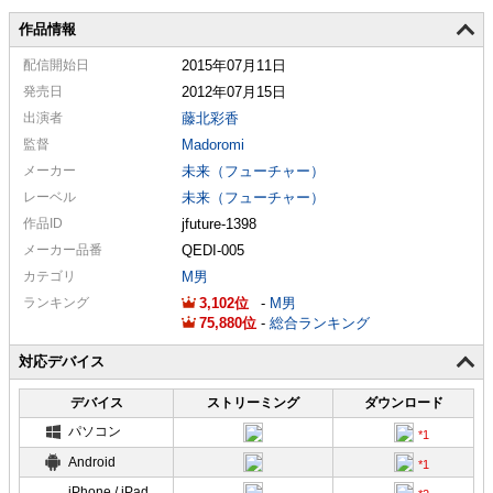
作品情報
配信
開始日
2015年07月11日
発売日
2012年07月15日
出演者
藤北彩香
監督
Madoromi
メーカー
未来（フューチャー）
レーベル
未来（フューチャー）
作品ID
jfuture-1398
メーカー
品番
QEDI-005
カテゴリ
M男
ランキング
3,102
-
M男
75,880
-
総合ランキング
対応デバイス
デバイス
ストリーミング
ダウンロード
パソコン
Android
iPhone / iPad