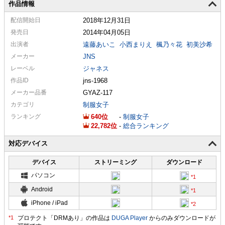
作品情報
配信
開始日
2018年12月31日
発売日
2014年04月05日
出演者
遠藤あいこ
小西まりえ
楓乃々花
初美沙希
メーカー
JNS
レーベル
ジャネス
作品ID
jns-1968
メーカー
品番
GYAZ-117
カテゴリ
制服女子
ランキング
640
-
制服女子
22,782
-
総合ランキング
対応デバイス
デバイス
ストリーミング
ダウンロード
パソコン
Android
iPhone / iPad
プロテクト「DRMあり」の作品は
DUGA Player
からのみダウンロードが