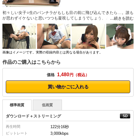
初々しい女子○生のパンチラがもしも目の前に飛び込んできたら…。誰も
が思わずイケないと思いつつも凝視してしまうでしょう。ムチムチのお尻
を包み込むパンティーをずっとずっと見ていたい。JKのパンティーがチラ
リ、これぞ鉄板。最高のズリネタになること間違いなしでしょう。
（MANIAプレイ）
画像はイメージです。実際の収録内容とは異なる場合があります。
作品のご購入はこちらから
1,480
価格
円
買い物かごに入れる
標準画質
低画質
ダウンロード＋ストリーミング
再生時間
122分16秒
ビットレート
3,000kbps