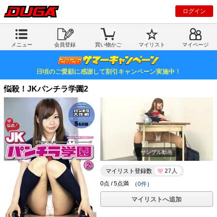
ログイン
メニュー
会員登録
買い物かご
マイリスト
マイページ
日頃のご愛顧に感謝して割引キャンペーン実施中！
悩殺！JKパンチラ学園2
サンプル動画
マイリスト登録数
27人
（
0件
）
マイリストへ追加