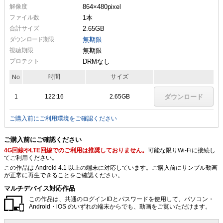
解像度
864×480
pixel
ファイル数
1本
合計サイズ
2.65GB
ダウンロード期限
無期限
視聴期限
無期限
プロテクト
DRMなし
時間
サイズ
No
1
122:16
2.65GB
ダウンロード
ご購入前にご利用環境をご確認ください
ご購入前にご確認ください
4G回線やLTE回線でのご利用は推奨しておりません。
可能な限りWi-Fiに接続し
てご利用ください。
この作品は Android 4.1 以上の端末に対応しています。ご購入前にサンプル動画
が正常に再生できることをご確認ください。
マルチデバイス対応作品
この作品は、共通のログインIDとパスワードを使用して、パソコン・
Android・iOS のいずれの端末からでも、動画をご覧いただけます。