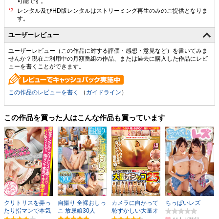
可能です。
ユーザーレビュー
ユーザーレビュー（この作品に対する評価・感想・意見など）を書いてみま
せんか？現在ご利用中の月額番組の作品、または過去に購入した作品にレビ
ューを書くことができます。
この作品のレビューを書く
（
ガイドライン
）
この作品を買った人はこんな作品も買っています
クリトリスを弄っ
自撮り 全裸おしっ
カメラに向かって
ちっぱいレズ
たり指マンで本気
こ 放尿娘30人
恥ずかしい大量オ
イキを激写！！
シッコしちゃった