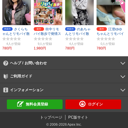
さくらち
街中リモ
のあちゃ
江澄ゆゆ
準新作
新作
準新作
新作
ゃんとリモバイ散
バイ散歩で発情ス
んとリモバイ散
ちゃんとリモバイ
歩！街中で絶頂恥
イッチON 4
歩！街中で絶頂恥
散歩！街中で絶頂
○プレイ！
○プレイ！
恥○プレイ！
4人
9人
4人
0人
780円
1,980円
780円
780円
ヘルプ / お問い合わせ
よくあるご質問
ご利用環境
お支払い方法
パスワードの再設定
サポートセンター
ご利用ガイド
初めての方へ
会員登録の手順
作品購入の手順
動画再生の手順
検索のヒント
DUGA Player
インフォメーション
DUGAからのお知らせ
デュガの歴史とあゆみ
利用規約
個人情報保護方針
特定商取引法
資金決済法
倫理基準
サイトマップ
に基づく表示
に基づく表示
無料会員登録
ログイン
トップページ
PC版サイト
© 2006-2026 Apex Inc.