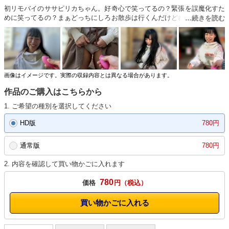
初リモバイのササピリカちゃん。好奇心で笑ってるの？緊張を誤魔化すた
めに笑ってるの？まぁどっちにしろお散歩は行くんだけどね。楽しみ！外
でスイッチを入れると、早速「歩けないよぉ」と弱音。人通りの多い歩道
で、もだもだ。歩き方おかしくなってるのに必死に進もうとしてるの可愛
い。それでも限界きた？しゃがみ込んで「無理かも…」って。でもその
顔、まだ余裕残ってるよね？wお○んこから手を離せなくなってるし、も
う隠す気あるのかないのか分からん状態。人気のないところで中身を確
認。漏らしたのかってぐらいびしゃびしゃのパンティ。めっちゃ感じやす
画像はイメージです。実際の収録内容とは異なる場合があります。
いんじゃん。初めてなのにここまで分かりやすく反応するの、正直センス
作品のご購入はこちらから
ある。また連れ出したくなるタイプだな、これ。
1. ご希望の種別を選択してください
HD版
780円
通常版
780円
2. 内容を確認して買い物かごに入れます
780
価格
円
買い物かごに入れる