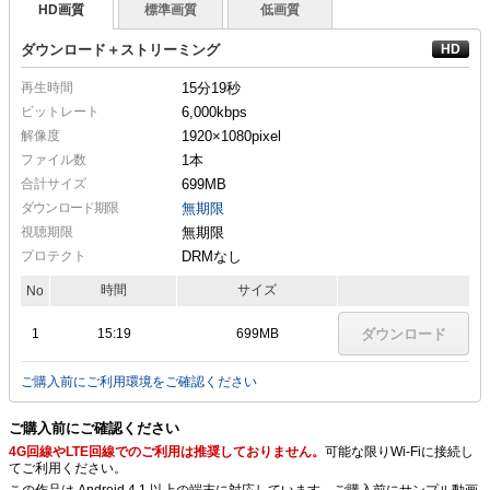
HD画質
標準画質
低画質
ダウンロード＋ストリーミング
再生時間
15分19秒
ビットレート
6,000kbps
解像度
1920×1080
pixel
ファイル数
1本
合計サイズ
699MB
ダウンロード期限
無期限
視聴期限
無期限
プロテクト
DRMなし
時間
サイズ
No
1
15:19
699MB
ダウンロード
ご購入前にご利用環境をご確認ください
ご購入前にご確認ください
4G回線やLTE回線でのご利用は推奨しておりません。
可能な限りWi-Fiに接続し
てご利用ください。
この作品は Android 4.1 以上の端末に対応しています。ご購入前にサンプル動画