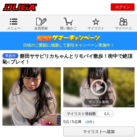
ログイン
メニュー
会員登録
買い物かご
マイリスト
マイページ
日頃のご愛顧に感謝して割引キャンペーン実施中！
餅田ササピリカちゃんとリモバイ散歩！街中で絶頂
準新作
恥○プレイ！
サンプル動画
マイリスト登録数
4人
（
0件
）
マイリストへ追加