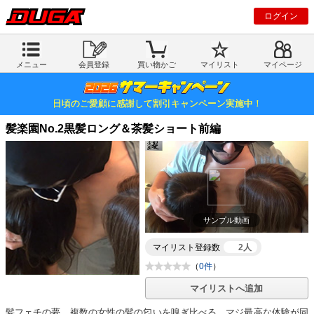
ログイン
メニュー
会員登録
買い物かご
マイリスト
マイページ
日頃のご愛顧に感謝して割引キャンペーン実施中！
髪楽園No.2黒髪ロング＆茶髪ショート前編
サンプル動画
マイリスト登録数
2人
（
0件
）
マイリストへ追加
髪フェチの夢、複数の女性の髪の匂いを嗅ぎ比べる…マジ最高な体験が同