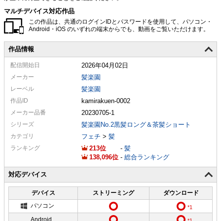
マルチデバイス対応作品
この作品は、共通のログインIDとパスワードを使用して、パソコン・
Android・iOS のいずれの端末からでも、動画をご覧いただけます。
作品情報
配信
開始日
2026年04月02日
メーカー
髪楽園
レーベル
髪楽園
作品ID
kamirakuen-0002
メーカー
品番
20230705-1
シリーズ
髪楽園No.2黒髪ロング＆茶髪ショート
カテゴリ
フェチ
>
髪
ランキング
213
-
髪
138,096
-
総合ランキング
対応デバイス
デバイス
ストリーミング
ダウンロード
パソコン
Android