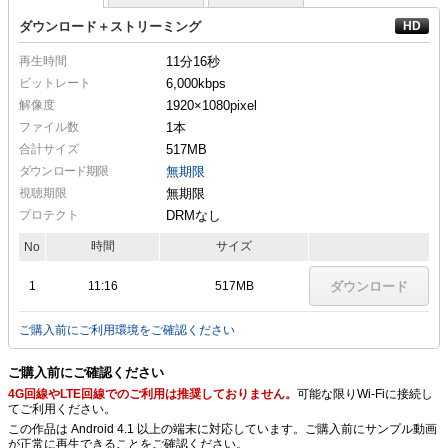
ダウンロード＋ストリーミング
再生時間
11分16秒
ビットレート
6,000kbps
解像度
1920×1080
pixel
ファイル数
1本
合計サイズ
517MB
ダウンロード期限
無期限
視聴期限
無期限
プロテクト
DRMなし
時間
サイズ
No
1
11:16
517MB
ダウンロード
ご購入前にご利用環境をご確認ください
ご購入前にご確認ください
4G回線やLTE回線でのご利用は推奨しておりません。
可能な限りWi-Fiに接続し
てご利用ください。
この作品は Android 4.1 以上の端末に対応しています。ご購入前にサンプル動画
が正常に再生できることをご確認ください。