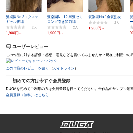
髪楽園No.3エクステ
髪楽園No.12 黒髪セミ
髪楽園No.1金髪熟女
髪
ギャル後編
ロング巻き髪前編
2
2
2
1,900円～
1,900円～
1,900円～
9
ユーザーレビュー
この作品に対する評価・感想・意見などを書いてみませんか？現在ご利用中の
この作品のレビューを書く
（
ガイドライン
）
初めての方は今すぐ会員登録
DUGAを初めてご利用の方は会員登録を行ってください。全作品のサンプル動画を制
会員登録（無料）はこちら