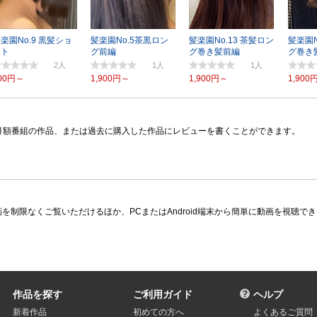
楽園No.9 黒髪ショ
髪楽園No.5茶黒ロン
髪楽園No.13 茶髪ロン
髪楽園N
ート
グ前編
グ巻き髪前編
グ巻き
2
1
1
00円～
1,900円～
1,900円～
1,900
月額番組の作品、または過去に購入した作品にレビューを書くことができます。
限なくご覧いただけるほか、PCまたはAndroid端末から簡単に動画を視聴できる多
作品を探す
ご利用ガイド
ヘルプ
新着作品
初めての方へ
よくあるご質問