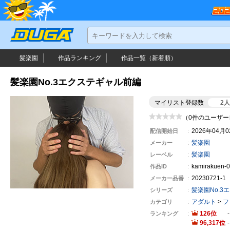
髪楽園
作品ランキング
作品一覧（新着順）
髪楽園No.3エクステギャル前編
マイリスト登録数
2
（0件のユーザー
2026年04月
配信開始日
髪楽園
メーカー
髪楽園
レーベル
kamirakuen-
作品ID
20230721-1
メーカー
品番
髪楽園No.3
シリーズ
アダルト
>
フ
カテゴリ
126
ランキング
96,317