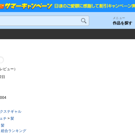
メニュー
作品を探す
人
レビュー）
02日
0004
エクステギャル
ェチ
>
髪
髪
総合ランキング