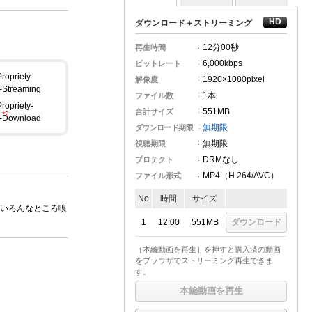
ダウンロード＋ストリーミング
12分
00秒
再生時間
6,000kbps
ビットレート
1920×1080pixel
解像度
1本
ファイル数
551MB
合計サイズ
無期限
ダウンロード期限
無期限
視聴期限
DRMなし
プロテクト
MP4（H.264
/AVC
）
ファイル形式
No
時間
サイズ
いろんなところ嗅
1
12:00
551MB
ダウンロード
［本編動画を再生］を押すと購入済の動画
をブラウザでストリーミング再生できま
す。
本編動画を再生