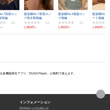
o.7茶黒ロン
髪楽園No.7茶黒ロン
髪楽園No.4黒髪ロン
髪楽園No.1
髪前編
グ巻き髪後編
グ後編
ート後編
2
2
2
円～
1,900円～
1,900円～
1,900円～
機能再生アプリ「DUGA Player」が無料で使えます。
インフォメーション
DUGAからのお知らせ