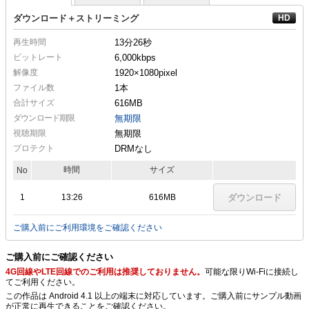
ダウンロード＋ストリーミング
再生時間
13分26秒
ビットレート
6,000kbps
解像度
1920×1080
pixel
ファイル数
1本
合計サイズ
616MB
ダウンロード期限
無期限
視聴期限
無期限
プロテクト
DRMなし
時間
サイズ
No
1
13:26
616MB
ダウンロード
ご購入前にご利用環境をご確認ください
ご購入前にご確認ください
4G回線やLTE回線でのご利用は推奨しておりません。
可能な限りWi-Fiに接続し
てご利用ください。
この作品は Android 4.1 以上の端末に対応しています。ご購入前にサンプル動画
が正常に再生できることをご確認ください。