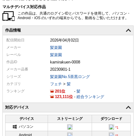
マルチデバイス対応作品
この作品は、共通のログインIDとパスワードを使用して、パソコン・
Android・iOS のいずれの端末からでも、動画をご覧いただけます。
作品情報
配信
開始日
2026年04月02日
メーカー
髪楽園
レーベル
髪楽園
作品ID
kamirakuen-0008
メーカー
品番
20230901-1
シリーズ
髪楽園No.5茶黒ロング
カテゴリ
フェチ
>
髪
ランキング
201
-
髪
123,111
-
総合ランキング
対応デバイス
デバイス
ストリーミング
ダウンロード
パソコン
Android