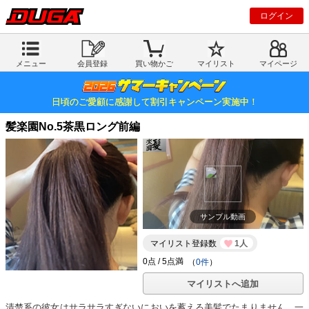
ログイン
メニュー
会員登録
買い物かご
マイリスト
マイページ
日頃のご愛顧に感謝して割引キャンペーン実施中！
髪楽園No.5茶黒ロング前編
サンプル動画
マイリスト登録数
1人
（
0件
）
マイリストへ追加
清楚系の彼女はサラサラすぎないにおいを蓄える美髪でたまりません。一