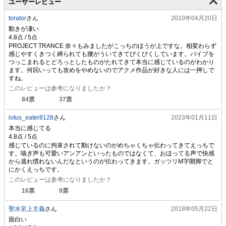
ユーザーレビュー
torator
さん
2010年04月20日
動きが凄い
PROJECT TRANCE 奈々もみましたがこっちのほうが上ですな。相変わらず
感じやすくきつく縛られても腰がういてきてびくびくしています。バイブを
つっこまれるとどろっとしたものがたれてきて本当に感じているのがわかり
ます。何回いっても攻めをやめないのでアクメ作品が好きな人には一押しで
すね。
このレビューは参考になりましたか？
84
票
37
票
lotus_eater8128
さん
2023年01月11日
本当に感じてる
感じているのに拘束されて動けないのがめちゃくちゃ伝わってきてえっちで
す。喘ぎ声も可愛いアンアンといったものではなくて、おほってる声で快感
から逃れ慣れないんだなというのが伝わってきます。ガッツリM字開脚でと
にかくえっちです。
このレビューは参考になりましたか？
16
票
9
票
聖水至上主義
さん
2018年05月22日
面白い