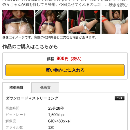
奈々ちゃんが満を持して再登場。今回見せてくれるのは激しい潮吹きを伴
った超絶アクメ。ハイパーなイキっぷりを惜し気もなく披露してくれた。
一メートルは噴き上がる潮、止め処ない電マ攻撃に病的なほどの痙攣。ネ
ジの飛んだおもちゃのように乱れまくる！
画像はイメージです。実際の収録内容とは異なる場合があります。
作品のご購入はこちらから
800
価格
円
買い物かごに入れる
標準画質
低画質
ダウンロード＋ストリーミング
再生時間
23分28秒
ビットレート
1,500kbps
解像度
640×480
pixel
ファイル数
1本