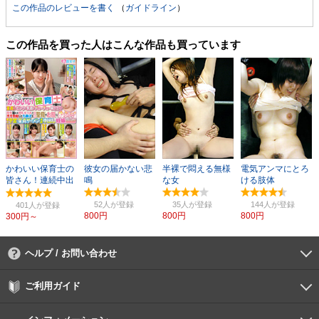
この作品のレビューを書く
（
ガイドライン
）
この作品を買った人はこんな作品も買っています
かわいい保育士の
彼女の届かない悲
半裸で悶える無様
電気アンマにとろ
皆さん！連続中出
鳴
な女
ける肢体
し妊娠スペシャ
ル！
52人
35人
144人
401人
800円
800円
800円
300円～
ヘルプ / お問い合わせ
よくあるご質問
ご利用環境
お支払い方法
パスワードの再設定
サポートセンター
ご利用ガイド