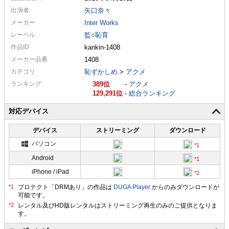
出演者
矢口奈々
メーカー
Inter Works
レーベル
監○恥育
作品ID
kankin-1408
メーカー
品番
1408
カテゴリ
恥ずかしめ
>
アクメ
ランキング
389
-
アクメ
129,291
-
総合ランキング
対応デバイス
デバイス
ストリーミング
ダウンロード
パソコン
Android
iPhone / iPad
プロテクト「DRMあり」の作品は
DUGA Player
からのみダウンロードが
可能です。