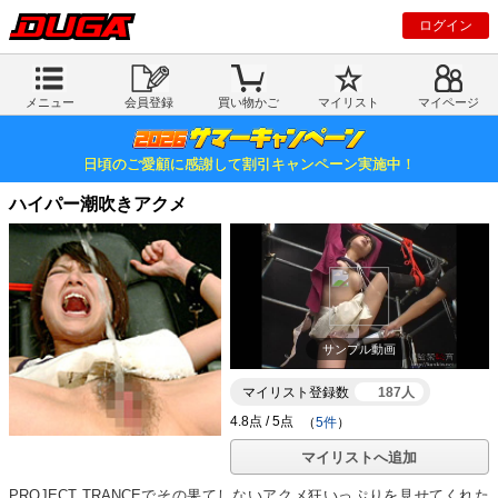
ログイン
メニュー
会員登録
買い物かご
マイリスト
マイページ
日頃のご愛顧に感謝して割引キャンペーン実施中！
ハイパー潮吹きアクメ
サンプル動画
マイリスト登録数
187人
（
5件
）
マイリストへ追加
PROJECT TRANCEでその果てしないアクメ狂いっぷりを見せてくれた