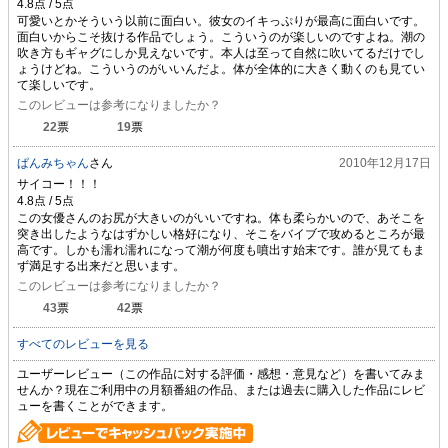
可愛いとかそういう以前に面白い。彼女のイキっぷりが最高に面白いです。
面白いからこそ抜ける作品でしょう。こういうのが楽しいのですよね。潮の
吹き方もギャグにしか見えないです。本人は至って自然に吹いてるだけでし
ょうけどね。こういうのがいいんだよ。体が全体的に大きく動くのも見てい
て楽しいです。
このレビューは参考になりましたか？
22
票
19
票
ぱんみちゃん
さん
2010年12月17日
サイコー！！！
この女優さんのお尻が大きいのがいいですね。体も柔らかいので、あそこを
突き出したようなはずかしい格好になり、そこをバイブで攻めるところが最
高です。しかも濡れ濡れになって潮が何度も噴出す始末です。誰が見てもま
ず満足する出来だと思います。
このレビューは参考になりましたか？
43
票
42
票
すべてのレビューを見る
ユーザーレビュー（この作品に対する評価・感想・意見など）を書いてみま
せんか？現在ご利用中の月額番組の作品、または過去に購入した作品にレビ
ューを書くことができます。