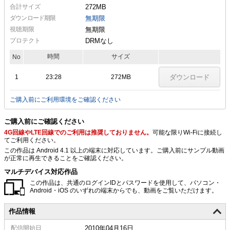
合計サイズ
272MB
ダウンロード期限
無期限
視聴期限
無期限
プロテクト
DRMなし
時間
サイズ
No
1
23:28
272MB
ダウンロード
ご購入前にご利用環境をご確認ください
ご購入前にご確認ください
4G回線やLTE回線でのご利用は推奨しておりません。
可能な限りWi-Fiに接続し
てご利用ください。
この作品は Android 4.1 以上の端末に対応しています。ご購入前にサンプル動画
が正常に再生できることをご確認ください。
マルチデバイス対応作品
この作品は、共通のログインIDとパスワードを使用して、パソコン・
Android・iOS のいずれの端末からでも、動画をご覧いただけます。
作品情報
配信
開始日
2010年04月16日