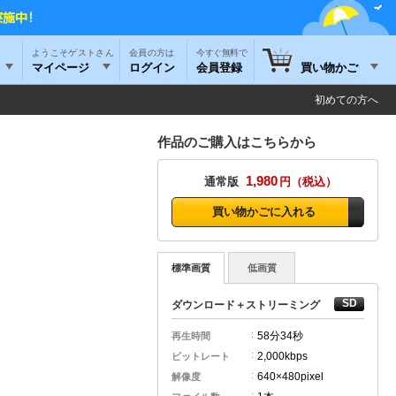
ようこそゲストさん
今すぐ無料で
マイページ
ログイン
会員登録
買い物かご
初めての方へ
作品のご購入はこちらから
1,980
通常版
円
買い物かごに入れる
標準画質
低画質
ダウンロード＋ストリーミング
58分
34秒
再生時間
2,000kbps
ビットレート
640×480pixel
解像度