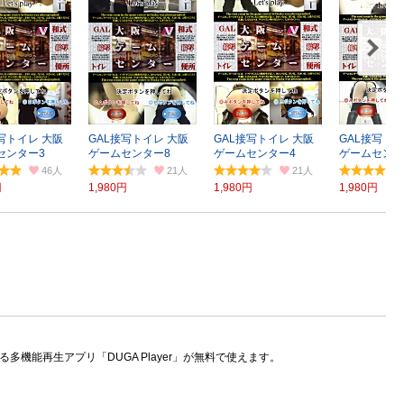
写トイレ 大阪
GAL接写トイレ 大阪
GAL接写トイレ 大阪
GAL接写トイ
センター3
ゲームセンター8
ゲームセンター4
ゲームセンタ
46
21
21
円
1,980円
1,980円
1,980円
機能再生アプリ「DUGA Player」が無料で使えます。