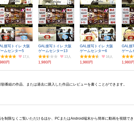
AL接写トイレ 大阪
GAL接写トイレ 大阪
GAL接写トイレ 大阪
GAL接
ゲームセンター5
ゲームセンター13
ゲームセンター6
ゲーム
17
13
16
,980円
1,980円
1,980円
1,980
月額番組の作品、または過去に購入した作品にレビューを書くことができます。
限なくご覧いただけるほか、PCまたはAndroid端末から簡単に動画を視聴できる多