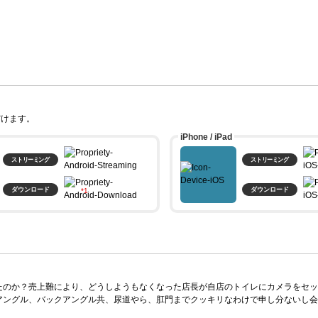
だけます。
iPhone / iPad
ストリーミング
ストリーミング
ダウンロード
ダウンロード
。
たのか？売上難により、どうしようもなくなった店長が自店のトイレにカメラをセッ
アングル、バックアングル共、尿道やら、肛門までクッキリなわけで申し分ないし会