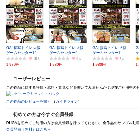
GAL接写トイレ 大阪
GAL接写トイレ 大阪
GAL接写トイレ 大阪
G
ゲームセンター12
ゲームセンター9
ゲームセンター7
15
9
8
1,980円
1,980円
1,980円
1
ユーザーレビュー
この作品に対する評価・感想・意見などを書いてみませんか？現在ご利用中の
この作品のレビューを書く
（
ガイドライン
）
初めての方は今すぐ会員登録
DUGAを初めてご利用の方は会員登録を行ってください。全作品のサンプル動画を制
会員登録（無料）はこちら