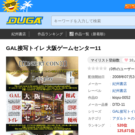
紀州書店
作品ランキング
作品一覧（新着順）
GAL接写トイレ 大阪ゲームセンター11
マイリスト登録数
10
（0件のユーザー
2008年07月
配信開始日
紀州書店
メーカー
紀州書店
レーベル
kisyu-0052
作品ID
DTD-11
メーカー
品番
GAL接写ト
シリーズ
アダルト
>
の
カテゴリ
520
ランキング
125,671