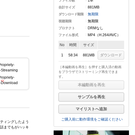
1本
ファイル数
881MB
合計サイズ
無期限
ダウンロード期限
無期限
視聴期限
DRMなし
プロテクト
MP4（H.264
/AVC
）
ファイル形式
No
時間
サイズ
1
58:34
881MB
ダウンロード
［本編動画を再生］を押すと購入済の動画
をブラウザでストリーミング再生できま
す。
本編動画を再生
サンプルを再生
マイリストへ追加
ご購入前に動作環境をご確認ください
ティングしたよう
話までもがハッキ