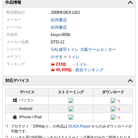
作品情報
配信
開始日
2008年08月14日
メーカー
紀州書店
レーベル
紀州書店
作品ID
kisyu-0056
メーカー
品番
DTD-12
シリーズ
GAL接写トイレ 大阪ゲームセンター
カテゴリ
のぞき
>
トイレ
ランキング
233
-
トイレ
40,459
-
総合ランキング
対応デバイス
デバイス
ストリーミング
ダウンロード
パソコン
Android
iPhone / iPad
プロテクト「DRMあり」の作品は
DUGA Player
からのみダウンロードが
可能です。