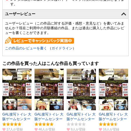
ユーザーレビュー
ユーザーレビュー（この作品に対する評価・感想・意見など）を書いてみま
せんか？現在ご利用中の月額番組の作品、または過去に購入した作品にレビ
ューを書くことができます。
この作品のレビューを書く
（
ガイドライン
）
この作品を買った人はこんな作品も買っています
GAL接写トイレ 大
GAL接写トイレ 大
GAL接写トイレ 大
GAL接写トイレ 大
阪ゲームセンター
阪ゲームセンター
阪ゲームセンター
阪ゲームセンター
5
3
9
6
17人
46人
9人
16人