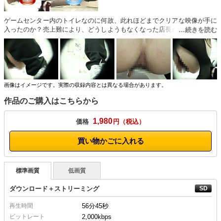
ゲームセンター内のトイレなのに何故、此れほどまでクリアな映像が手に
入ったのか？売上難により、どうしようもなくなった店長が自店のトイレ
にカメラをセッティングしたようだ。その店長の未来？そんなのは、我々
にはまったく関係のない話。フロントアングル、バックアングル共、尿道
やら、肛門までクッキリなわけで申し分ないし会話までもがハッキリ聞こ
える。
画像はイメージです。実際の収録内容とは異なる場合があります。
作品のご購入はこちらから
1,980
価格
円
買い物かごに入れる
標準画質
低画質
ダウンロード＋ストリーミング
再生時間
56分45秒
ビットレート
2,000kbps