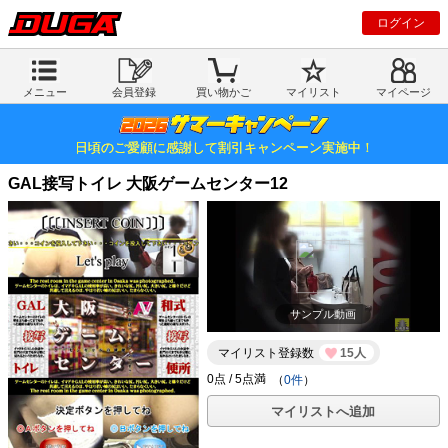
ログイン
メニュー
会員登録
買い物かご
マイリスト
マイページ
日頃のご愛顧に感謝して割引キャンペーン実施中！
GAL接写トイレ 大阪ゲームセンター12
サンプル動画
マイリスト登録数
15人
（
0件
）
マイリストへ追加