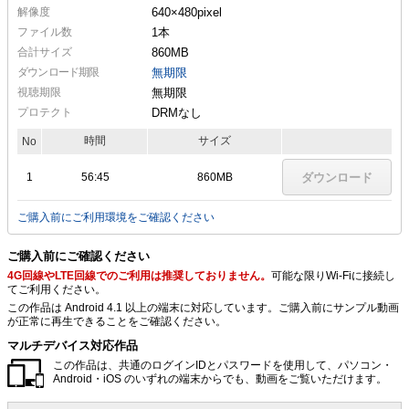
解像度
640×480
pixel
ファイル数
1本
合計サイズ
860MB
ダウンロード期限
無期限
視聴期限
無期限
プロテクト
DRMなし
時間
サイズ
No
1
56:45
860MB
ダウンロード
ご購入前にご利用環境をご確認ください
ご購入前にご確認ください
4G回線やLTE回線でのご利用は推奨しておりません。
可能な限りWi-Fiに接続し
てご利用ください。
この作品は Android 4.1 以上の端末に対応しています。ご購入前にサンプル動画
が正常に再生できることをご確認ください。
マルチデバイス対応作品
この作品は、共通のログインIDとパスワードを使用して、パソコン・
Android・iOS のいずれの端末からでも、動画をご覧いただけます。