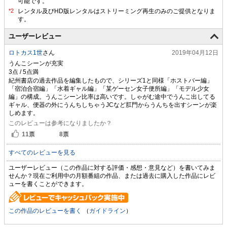
可能です。
ユーザーレビュー
ロトカス1世
さん
2019年04月12日
うんこシーンが充実
紀州書店の過去作品を編集したもので、シリーズ1と同様「ホストバー編」
「宿泊合宿編」「水着ギャル編」「某ゲーセン女子便所編」「モデル少女
編」の構成。うんこシーン比率は高いです。しゃがむ途中でうんこ出してる
ギャル、便器の外にうんちしちゃうJCなど肛門からうんちを出すシーンが楽
しめます。
このレビューは参考になりましたか？
11
票
8
票
すべてのレビューを見る
ユーザーレビュー（この作品に対する評価・感想・意見など）を書いてみま
せんか？現在ご利用中の月額番組の作品、または過去に購入した作品にレビ
ューを書くことができます。
この作品のレビューを書く
（
ガイドライン
）