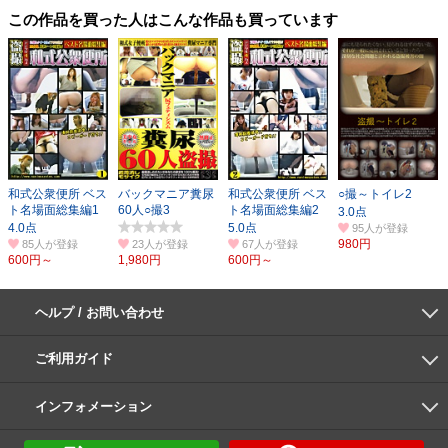
この作品を買った人はこんな作品も買っています
和式公衆便所 ベス
バックマニア糞尿
和式公衆便所 ベス
○撮～トイレ2
ト名場面総集編1
60人○撮3
ト名場面総集編2
95人
980円
85人
23人
67人
600円～
1,980円
600円～
ヘルプ / お問い合わせ
よくあるご質問
ご利用環境
お支払い方法
パスワードの再設定
サポートセンター
ご利用ガイド
初めての方へ
会員登録の手順
作品購入の手順
動画再生の手順
検索のヒント
DUGA Player
インフォメーション