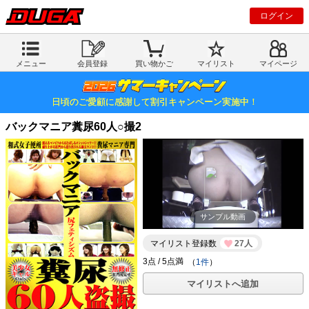
ログイン
メニュー
会員登録
買い物かご
マイリスト
マイページ
日頃のご愛顧に感謝して割引キャンペーン実施中！
バックマニア糞尿60人○撮2
サンプル動画
マイリスト登録数
27人
（
1件
）
マイリストへ追加