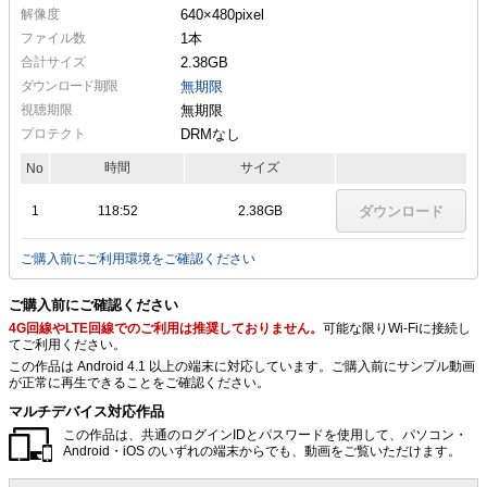
解像度
640×480
pixel
ファイル数
1本
合計サイズ
2.38GB
ダウンロード期限
無期限
視聴期限
無期限
プロテクト
DRMなし
時間
サイズ
No
1
118:52
2.38GB
ダウンロード
ご購入前にご利用環境をご確認ください
ご購入前にご確認ください
4G回線やLTE回線でのご利用は推奨しておりません。
可能な限りWi-Fiに接続し
てご利用ください。
この作品は Android 4.1 以上の端末に対応しています。ご購入前にサンプル動画
が正常に再生できることをご確認ください。
マルチデバイス対応作品
この作品は、共通のログインIDとパスワードを使用して、パソコン・
Android・iOS のいずれの端末からでも、動画をご覧いただけます。