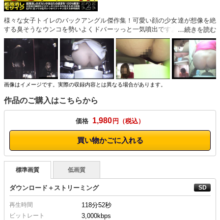
様々な女子トイレのバックアングル傑作集！可愛い顔の少女達が想像を絶
する臭そうなウンコを勢いよくドバーッっと一気噴出ですよ！！糞闘後の
スッキリした表情が清々しいっす！どうぞご覧ください！！
画像はイメージです。実際の収録内容とは異なる場合があります。
作品のご購入はこちらから
1,980
価格
円
買い物かごに入れる
標準画質
低画質
ダウンロード＋ストリーミング
再生時間
118分52秒
ビットレート
3,000kbps