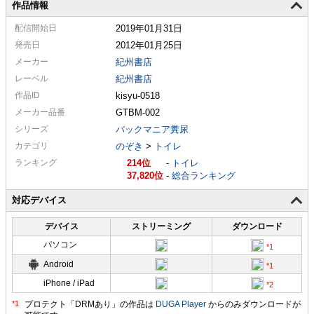
作品情報
配信
開始日
2019年01月31日
発売日
2012年01月25日
メーカー
紀州書店
レーベル
紀州書店
作品ID
kisyu-0518
メーカー
品番
GTBM-002
シリーズ
バックマニア糞尿
カテゴリ
のぞき
>
トイレ
ランキング
214
-
トイレ
37,820
-
総合ランキング
対応デバイス
デバイス
ストリーミング
ダウンロード
パソコン
Android
iPhone / iPad
プロテクト「DRMあり」の作品は
DUGA Player
からのみダウンロードが