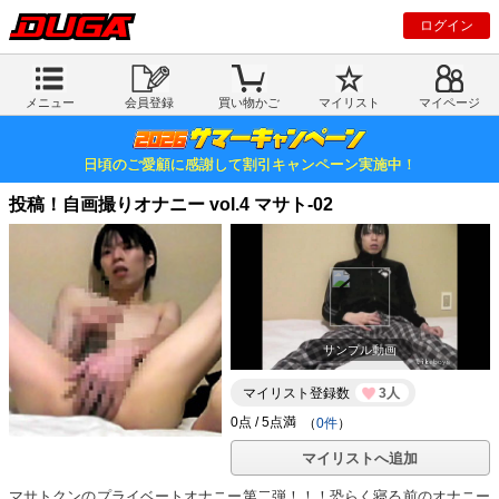
ログイン
メニュー
会員登録
買い物かご
マイリスト
マイページ
日頃のご愛顧に感謝して割引キャンペーン実施中！
投稿！自画撮りオナニー vol.4 マサト-02
サンプル動画
マイリスト登録数
3人
（
0件
）
マイリストへ追加
マサトクンのプライベートオナニー第二弾！！！恐らく寝る前のオナニー