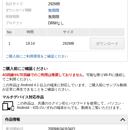
合計サイズ
292MB
ダウンロード期限
無期限
視聴期限
無期限
プロテクト
DRMなし
時間
サイズ
No
1
19:14
292MB
ダウンロード
ご購入前にご利用環境をご確認ください
ご購入前にご確認ください
4G回線やLTE回線でのご利用は推奨しておりません。
可能な限りWi-Fiに接続し
てご利用ください。
この作品は Android 4.1 以上の端末に対応しています。ご購入前にサンプル動画
が正常に再生できることをご確認ください。
マルチデバイス対応作品
この作品は、共通のログインIDとパスワードを使用して、パソコン・
Android・iOS のいずれの端末からでも、動画をご覧いただけます。
作品情報
配信
開始日
2009年04月04日