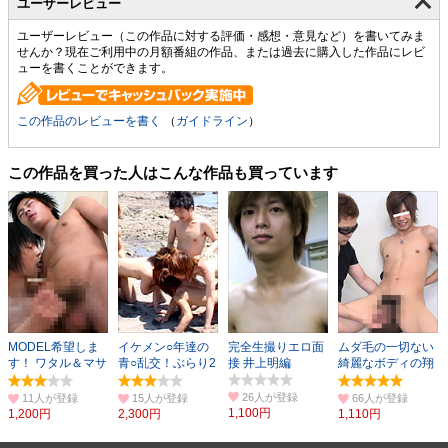
ユーザーレビュー
ユーザーレビュー（この作品に対する評価・感想・意見など）を書いてみま
せんか？現在ご利用中の月額番組の作品、または過去に購入した作品にレビ
ューを書くことができます。
この作品のレビューを書く
（
ガイドライン
）
この作品を買った人はこんな作品も買っています
MODEL希望しま
イケメン○年達の
完全生撮りエロ面
ムダ毛の一切ない
す！ ワタル＆マサ
青○乱交！ぶらり2
接 井上明編
綺麗なボディの翔
ト
PART1
のチ○ポが反り勃
つ！
26人
11人
15人
66人
1,100円
1,200円
2,300円
1,110円