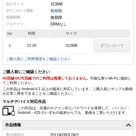
合計サイズ
323MB
ダウンロード期限
無期限
視聴期限
無期限
プロテクト
DRMなし
時間
サイズ
No
1
21:26
323MB
ダウンロード
ご購入前にご利用環境をご確認ください
ご購入前にご確認ください
4G回線やLTE回線でのご利用は推奨しておりません。
可能な限りWi-Fiに接続し
てご利用ください。
この作品は Android 4.1 以上の端末に対応しています。ご購入前にサンプル動画
が正常に再生できることをご確認ください。
マルチデバイス対応作品
この作品は、共通のログインIDとパスワードを使用して、パソコン・
Android・iOS のいずれの端末からでも、動画をご覧いただけます。
作品情報
配信
開始日
2011年09月24日