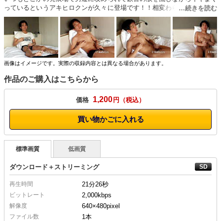
っているというアキヒロクンが久々に登場です！！相変わらず誰かに剃ら
れたらしく股間はつるっつる！！自分で用意してきた猿轡を装着したら、
青年の乳首攻めに激ヨガリ！その後も乳首、チンポと攻められ続け、目隠
しで手を縛られ自由を奪われるほどに興奮しまくるアキヒロクン！！最後
は男にオナホで容赦なくチンポを攻められドクドクと○制射精！！充実し
た表情のアキヒロクンでした！！
画像はイメージです。実際の収録内容とは異なる場合があります。
作品のご購入はこちらから
1,200
価格
円
買い物かごに入れる
標準画質
低画質
ダウンロード＋ストリーミング
再生時間
21分26秒
ビットレート
2,000kbps
解像度
640×480
pixel
ファイル数
1本