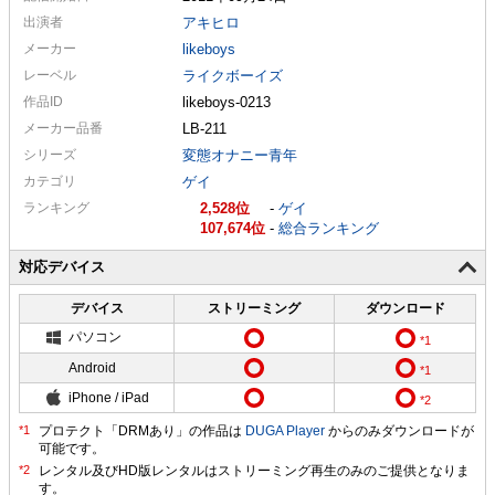
出演者
アキヒロ
メーカー
likeboys
レーベル
ライクボーイズ
作品ID
likeboys-0213
メーカー
品番
LB-211
シリーズ
変態オナニー青年
カテゴリ
ゲイ
ランキング
2,528
-
ゲイ
107,674
-
総合ランキング
対応デバイス
デバイス
ストリーミング
ダウンロード
パソコン
Android
iPhone / iPad
プロテクト「DRMあり」の作品は
DUGA Player
からのみダウンロードが
可能です。