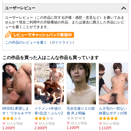
ユーザーレビュー
ユーザーレビュー（この作品に対する評価・感想・意見など）を書いてみま
せんか？現在ご利用中の月額番組の作品、または過去に購入した作品にレビ
ューを書くことができます。
この作品のレビューを書く
（
ガイドライン
）
この作品を買った人はこんな作品も買っています
MODEL希望しま
イケメン○年達の
完全生撮りエロ面
ムダ毛の一切ない
す！ ワタル＆マサ
青○乱交！ぶらり2
接 井上明編
綺麗なボディの翔
ト
PART1
のチ○ポが反り勃
つ！
25人
11人
15人
66人
1,100円
1,200円
2,300円
1,110円