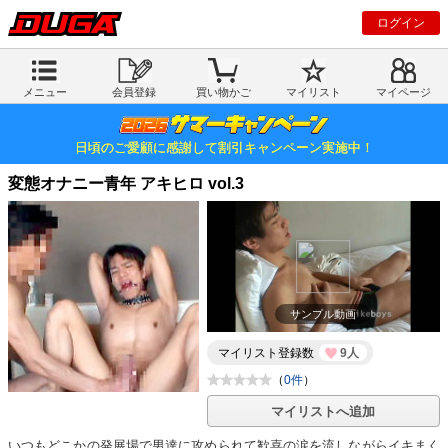
ログイン
メニュー
会員登録
買い物かご
マイリスト
マイページ
日頃のご愛顧に感謝して割引キャンペーン実施中！
変態オナニー青年 アキヒロ vol.3
サンプル動画
マイリスト登録数
9人
（
0件
）
マイリストへ追加
いつもどこかの発展場で男達に攻められて歓喜の涙を流しながらイキまく