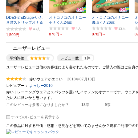
DDE3-2ndStage-いぶ
オトコノコのオナニー
オトコノコのオナニー
き君ストリップオナ＆
セナくん24歳
磯山くん26歳
練り歩き
4
22
43
878円～
878円～
8
1,500円
ユーザーレビュー
平均評価
レビュー数
1
件
ユーザーレビューは他のお客様により書かれたものです。ご購入の際はご自身
赤いウェアがエロい
2018年07月13日
レビュアー：
よっしー2010
赤いトレーニングウェアとスパッツを履いたイケメンのオナニーです。ウェア
たい人に良いかと思います。
このレビューは参考になりましたか？
18
票
9
票
すべてのレビューを表示する
この作品に対する評価・感想・意見などを書いてみませんか？現在ご利用中の