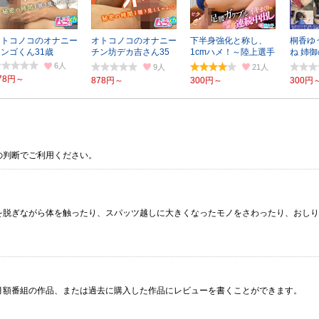
オトコノコのオナニー
オトコノコのオナニー
下半身強化と称し、
桐香ゆ
シンゴくん31歳
チン坊デカ吉さん35
1cmハメ！～陸上選手
ね 姉
歳
編～
競泳水
6
9
21
78円～
878円～
300円～
300円
の判断でご利用ください。
を脱ぎながら体を触ったり、スパッツ越しに大きくなったモノをさわったり、おしり
月額番組の作品、または過去に購入した作品にレビューを書くことができます。