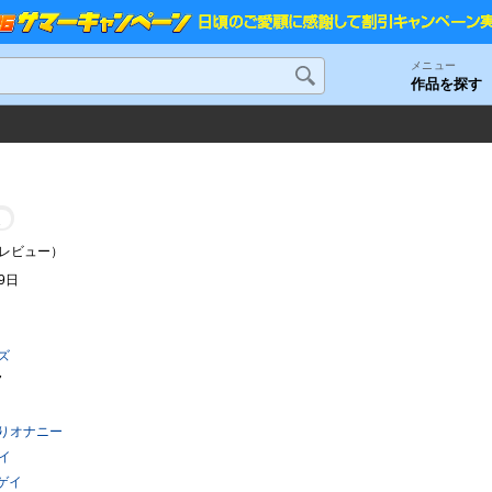
メニュー
作品を探す
人
レビュー）
19日
ズ
7
りオナニー
イ
ゲイ