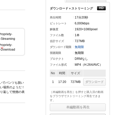
ダウンロード＋ストリーミング
17分
20秒
再生時間
6,000kbps
ビットレート
1920×1080pixel
解像度
1本
ファイル数
727MB
合計サイズ
無期限
ダウンロード期限
無期限
視聴期限
DRMなし
プロテクト
MP4（H.264
/AVC
）
ファイル形式
No
時間
サイズ
1
17:20
727MB
ダウンロード
脱いでパンツも脱い
い場所のようだ！
り返して恍惚の表
［本編動画を再生］を押すと購入済の動画
をブラウザでストリーミング再生できま
す。
本編動画を再生