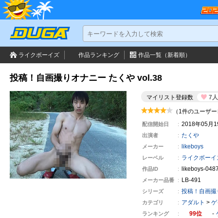
ライクボーイズ
作品ランキング
作品一覧（新着順）
投稿！自画撮りオナニー たくや vol.38
マイリスト登録数
7
（1件のユーザー
2018年05月
配信開始日
たくや
出演者
likeboys
メーカー
ライクボーイ
レーベル
likeboys-048
作品ID
LB-491
メーカー
品番
投稿！自画撮
シリーズ
アダルト
>
ゲ
カテゴリ
99
ランキング