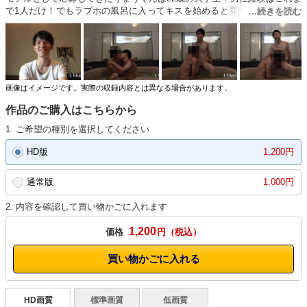
で1人だけ！でもラブホの風呂に入ってキスを始めると雰囲気出して「あ
ぁ！あぁ！」とよがりまくり！フェラもキスも手慣れたりょうくんに相手
の青年も大興奮！「またしゃぶられに来る？」「うん、また来たい！」と
キスしながらお互いのチンポをシコシコ！！恋人のようにずっとキスしな
がら絡む二人！「あぁ！凄い！」を連発しながらキスしあい、シコリあっ
てしばし、りょうくんに絶頂の時が！「あぁ～！イキそう！！」とキスし
ながらフィニッシュ！青年も「あぁぁ！俺もシコって！！」と懇願しなが
画像はイメージです。実際の収録内容とは異なる場合があります。
ら大量射精！次回も楽しみなりょうくんでした！
作品のご購入はこちらから
1. ご希望の種別を選択してください
HD版
1,200円
通常版
1,000円
2. 内容を確認して買い物かごに入れます
1,200
価格
円
買い物かごに入れる
HD画質
標準画質
低画質