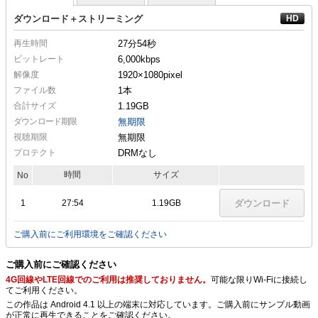
ダウンロード＋ストリーミング
再生時間
27分54秒
ビットレート
6,000kbps
解像度
1920×1080
pixel
ファイル数
1本
合計サイズ
1.19GB
ダウンロード期限
無期限
視聴期限
無期限
プロテクト
DRMなし
時間
サイズ
No
1
27:54
1.19GB
ダウンロード
ご購入前にご利用環境をご確認ください
ご購入前にご確認ください
4G回線やLTE回線でのご利用は推奨しておりません。
可能な限りWi-Fiに接続し
てご利用ください。
この作品は Android 4.1 以上の端末に対応しています。ご購入前にサンプル動画
が正常に再生できることをご確認ください。