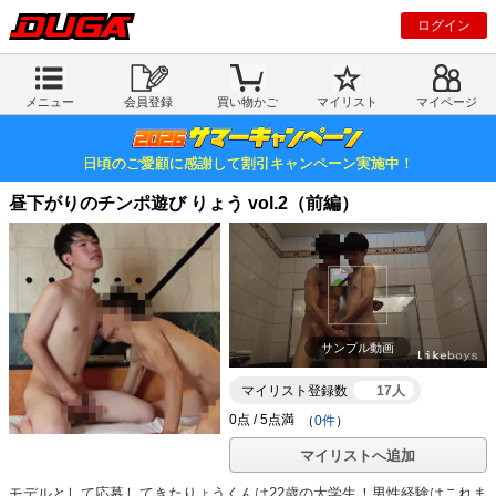
ログイン
メニュー
会員登録
買い物かご
マイリスト
マイページ
日頃のご愛顧に感謝して割引キャンペーン実施中！
昼下がりのチンポ遊び りょう vol.2（前編）
サンプル動画
マイリスト登録数
17人
（
0件
）
マイリストへ追加
モデルとして応募してきたりょうくんは22歳の大学生！男性経験はこれま