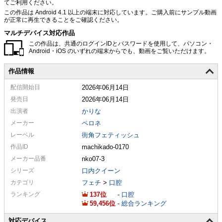
てご利用ください。
この作品は Android 4.1 以上の端末に対応しています。ご購入前にサンプル動画
が正常に再生できることをご確認ください。
マルチデバイス対応作品
この作品は、共通のログインIDとパスワードを使用して、パソコン・
Android・iOS のいずれの端末からでも、動画をご覧いただけます。
作品情報
配信
開始日
2026年06月14日
発売日
2026年06月14日
出演者
かりな
メーカー
ペロネ
レーベル
街角フェティッシュ
作品ID
machikado-0170
メーカー
品番
nko07-3
シリーズ
口内クイーン
カテゴリ
フェチ
>
口腔
ランキング
137
-
口腔
59,456
-
総合ランキング
対応デバイス