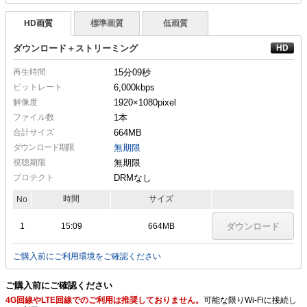
HD画質
標準画質
低画質
ダウンロード＋ストリーミング
再生時間
15分09秒
ビットレート
6,000kbps
解像度
1920×1080
pixel
ファイル数
1本
合計サイズ
664MB
ダウンロード期限
無期限
視聴期限
無期限
プロテクト
DRMなし
時間
サイズ
No
1
15:09
664MB
ダウンロード
ご購入前にご利用環境をご確認ください
ご購入前にご確認ください
4G回線やLTE回線でのご利用は推奨しておりません。
可能な限りWi-Fiに接続し