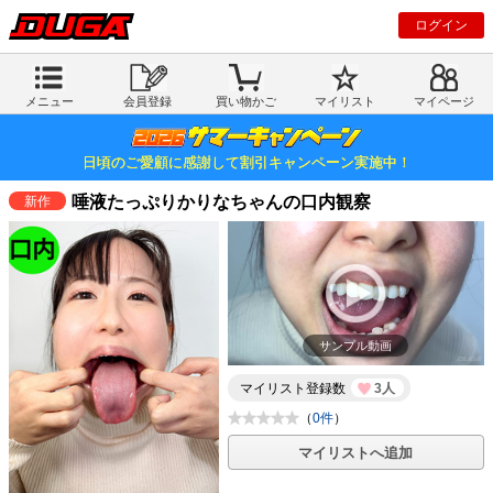
ログイン
メニュー
会員登録
買い物かご
マイリスト
マイページ
日頃のご愛顧に感謝して割引キャンペーン実施中！
唾液たっぷりかりなちゃんの口内観察
新作
サンプル動画
マイリスト登録数
3人
（
0件
）
マイリストへ追加