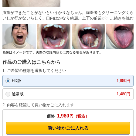
虫歯ができたことがないというかりなちゃん。歯医者もクリーニングくら
いしか行かないらしく、口内はかなり綺麗。上下の前歯がガタガタしてる
のも逆にリアルで、ちゃんとケアされてる感じがしてすごく魅力的。口を
動かしていると唾液が溜まりやすいみたいで、ドロドロ…っと垂らしなが
ら「唾液溜まりやすい…」って。そのまま口を開けて口内をしっかり見せ
てくれる従順さがたまらない。
画像はイメージです。実際の収録内容とは異なる場合があります。
作品のご購入はこちらから
1. ご希望の種別を選択してください
HD版
1,980円
通常版
1,480円
2. 内容を確認して買い物かごに入れます
1,980
価格
円
買い物かごに入れる