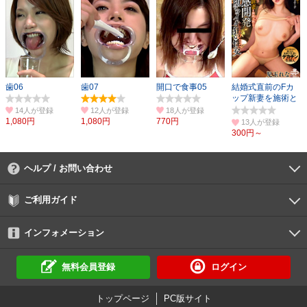
歯06
歯07
開口で食事05
結婚式直前のFカ
ップ新妻を施術と
称して性感開発
14人
12人
18人
1,080円
1,080円
770円
13人
300円～
ヘルプ / お問い合わせ
よくあるご質問
ご利用環境
お支払い方法
パスワードの再設定
サポートセンター
ご利用ガイド
初めての方へ
会員登録の手順
作品購入の手順
動画再生の手順
検索のヒント
DUGA Player
インフォメーション
DUGAからのお知らせ
デュガの歴史とあゆみ
利用規約
個人情報保護方針
特定商取引法
資金決済法
倫理基準
サイトマップ
に基づく表示
に基づく表示
無料会員登録
ログイン
トップページ
PC版サイト