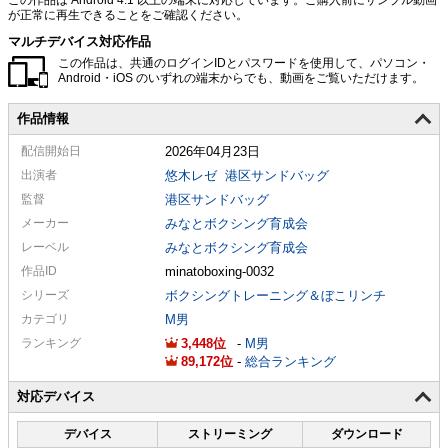
が正常に再生できることをご確認ください。
マルチデバイス対応作品
この作品は、共通のログインIDとパスワードを使用して、パソコン・
Android・iOS のいずれの端末からでも、動画をご覧いただけます。
作品情報
配信
開始日
2026年04月23日
出演者
悠木レゼ
港区サンドバッグ
監督
港区サンドバッグ
メーカー
みなとボクシング育成会
レーベル
みなとボクシング育成会
作品ID
minatoboxing-0032
シリーズ
ボクシングトレーニング＆ぼこリンチ
カテゴリ
M男
ランキング
3,448
-
M男
89,172
-
総合ランキング
対応デバイス
デバイス
ストリーミング
ダウンロード