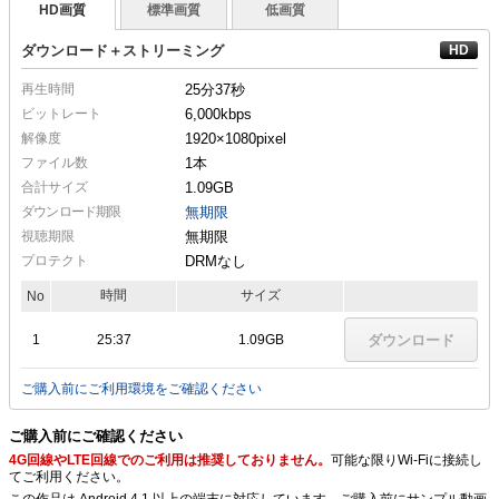
HD画質
標準画質
低画質
ダウンロード＋ストリーミング
再生時間
25分37秒
ビットレート
6,000kbps
解像度
1920×1080
pixel
ファイル数
1本
合計サイズ
1.09GB
ダウンロード期限
無期限
視聴期限
無期限
プロテクト
DRMなし
時間
サイズ
No
1
25:37
1.09GB
ダウンロード
ご購入前にご利用環境をご確認ください
ご購入前にご確認ください
4G回線やLTE回線でのご利用は推奨しておりません。
可能な限りWi-Fiに接続し
てご利用ください。
この作品は Android 4.1 以上の端末に対応しています。ご購入前にサンプル動画