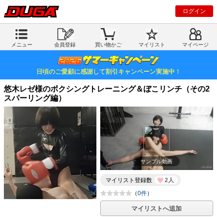
ログイン
メニュー
会員登録
買い物かご
マイリスト
マイページ
日頃のご愛顧に感謝して割引キャンペーン実施中！
悠木レゼ様のボクシングトレーニング＆ぼこリンチ（その2
スパーリング編）
サンプル動画
マイリスト登録数
2人
（
0件
）
マイリストへ追加