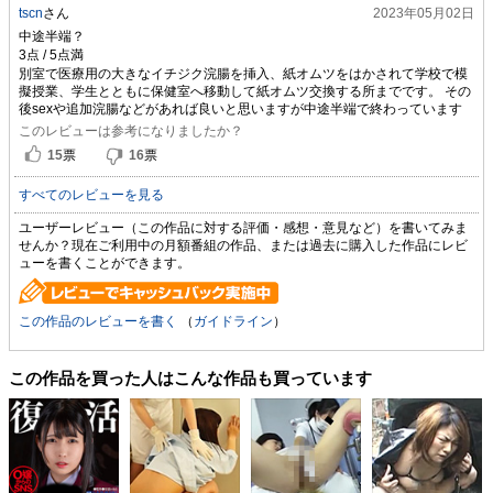
tscn
さん
2023年05月02日
中途半端？
別室で医療用の大きなイチジク浣腸を挿入、紙オムツをはかされて学校で模
擬授業、学生とともに保健室へ移動して紙オムツ交換する所までです。 その
後sexや追加浣腸などがあれば良いと思いますが中途半端で終わっています
このレビューは参考になりましたか？
15
票
16
票
すべてのレビューを見る
ユーザーレビュー（この作品に対する評価・感想・意見など）を書いてみま
せんか？現在ご利用中の月額番組の作品、または過去に購入した作品にレビ
ューを書くことができます。
この作品のレビューを書く
（
ガイドライン
）
この作品を買った人はこんな作品も買っています