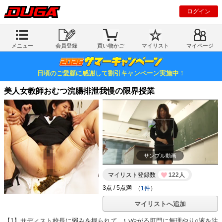
ログイン
メニュー
会員登録
買い物かご
マイリスト
マイページ
日頃のご愛顧に感謝して割引キャンペーン実施中！
美人女教師おむつ浣腸排泄我慢の限界授業
サンプル動画
マイリスト登録数
122人
（
1件
）
マイリストへ追加
【1】サディスト校長に弱みを握られて、いやがる肛門に無理やり○液を注