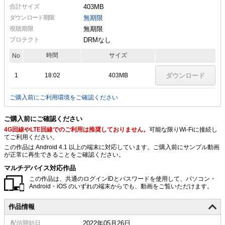
合計サイズ
403MB
ダウンロード期限
無期限
視聴期限
無期限
プロテクト
DRMなし
時間
サイズ
No
1
18:02
403MB
ダウンロード
ご購入前にご利用環境をご確認ください
ご購入前にご確認ください
4G回線やLTE回線でのご利用は推奨しておりません。
可能な限りWi-Fiに接続し
てご利用ください。
この作品は Android 4.1 以上の端末に対応しています。ご購入前にサンプル動画
が正常に再生できることをご確認ください。
マルチデバイス対応作品
この作品は、共通のログインIDとパスワードを使用して、パソコン・
Android・iOS のいずれの端末からでも、動画をご覧いただけます。
作品情報
配信
開始日
2022年05月26日