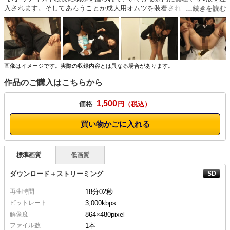
入されます。そしてあろうことか成人用オムツを装着されて…【2】その
まま教室へ送り出され、授業を○要されます。でも冷たい○液は容赦なく直
腸を刺激、強い便意は終業のチャイムを待ってはくれません…【3】お腹
を抱えて廊下に出ると、待っていたのはマニア校長。腕をつかまれ、進退
きわまります。【4】オムツの中は音と匂いの大洪水に、再び教室に連れ
込まれて生徒の前でオムツを開くと…
画像はイメージです。実際の収録内容とは異なる場合があります。
作品のご購入はこちらから
1,500
価格
円
買い物かごに入れる
標準画質
低画質
ダウンロード＋ストリーミング
再生時間
18分02秒
ビットレート
3,000kbps
解像度
864×480
pixel
ファイル数
1本