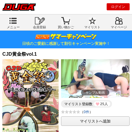
ログイン
メニュー
会員登録
買い物かご
マイリスト
マイページ
日頃のご愛顧に感謝して割引キャンペーン実施中！
CJD黄金祭vol.1
サンプル動画
マイリスト登録数
25人
（
0件
）
マイリストへ追加