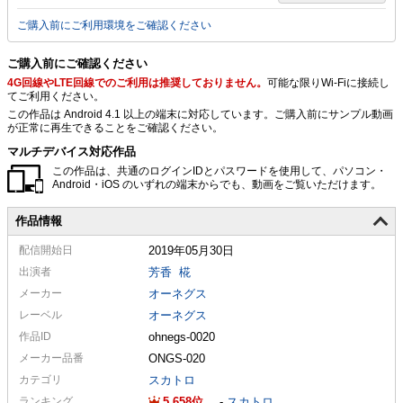
ご購入前にご利用環境をご確認ください
ご購入前にご確認ください
4G回線やLTE回線でのご利用は推奨しておりません。
可能な限りWi-Fiに接続し
てご利用ください。
この作品は Android 4.1 以上の端末に対応しています。ご購入前にサンプル動画
が正常に再生できることをご確認ください。
マルチデバイス対応作品
この作品は、共通のログインIDとパスワードを使用して、パソコン・
Android・iOS のいずれの端末からでも、動画をご覧いただけます。
作品情報
配信
開始日
2019年05月30日
出演者
芳香
椛
メーカー
オーネグス
レーベル
オーネグス
作品ID
ohnegs-0020
メーカー
品番
ONGS-020
カテゴリ
スカトロ
ランキング
5,658
-
スカトロ