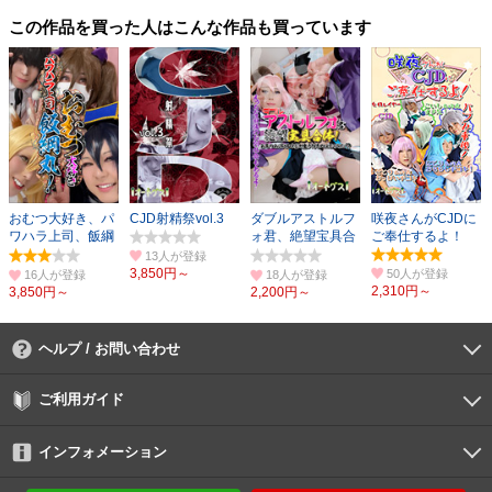
この作品を買った人はこんな作品も買っています
おむつ大好き、パ
CJD射精祭vol.3
ダブルアストルフ
咲夜さんがCJDに
ワハラ上司、飯綱
ォ君、絶望宝具合
ご奉仕するよ！
丸！
体！
13人
3,850円～
50人
16人
18人
2,310円～
3,850円～
2,200円～
ヘルプ / お問い合わせ
よくあるご質問
ご利用環境
お支払い方法
パスワードの再設定
サポートセンター
ご利用ガイド
初めての方へ
会員登録の手順
作品購入の手順
動画再生の手順
検索のヒント
DUGA Player
インフォメーション