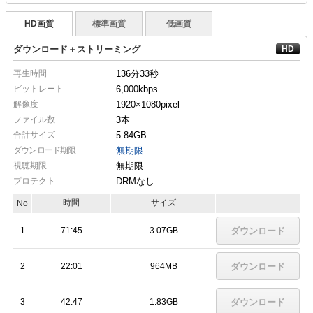
HD画質
標準画質
低画質
ダウンロード＋ストリーミング
再生時間
136分33秒
ビットレート
6,000kbps
解像度
1920×1080
pixel
ファイル数
3本
合計サイズ
5.84GB
ダウンロード期限
無期限
視聴期限
無期限
プロテクト
DRMなし
時間
サイズ
No
1
71:45
3.07GB
ダウンロード
2
22:01
964MB
ダウンロード
3
42:47
1.83GB
ダウンロード