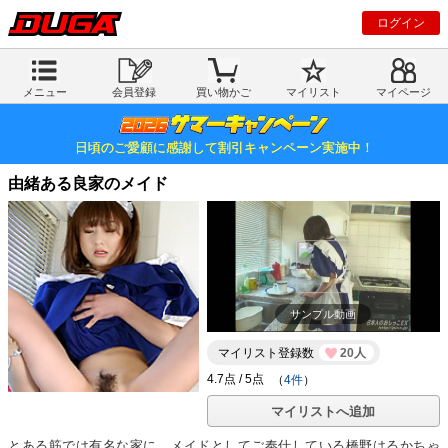
ログイン
メニュー
会員登録
買い物かご
マイリスト
マイページ
日頃のご愛顧に感謝して割引キャンペーン実施中！
由緒ある良家のメイド
サンプル動画
マイリスト登録数
20人
（
4件
）
マイリストへ追加
とある筋では有名な家に、メイドとしてご奉仕している橋野はるかちゃ