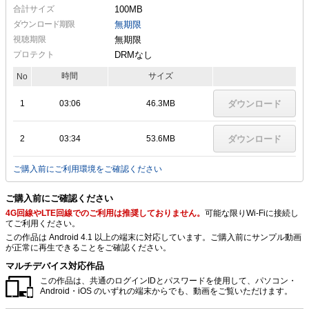
合計サイズ
100MB
ダウンロード期限
無期限
視聴期限
無期限
プロテクト
DRMなし
時間
サイズ
No
1
03:06
46.3MB
ダウンロード
2
03:34
53.6MB
ダウンロード
ご購入前にご利用環境をご確認ください
ご購入前にご確認ください
4G回線やLTE回線でのご利用は推奨しておりません。
可能な限りWi-Fiに接続し
てご利用ください。
この作品は Android 4.1 以上の端末に対応しています。ご購入前にサンプル動画
が正常に再生できることをご確認ください。
マルチデバイス対応作品
この作品は、共通のログインIDとパスワードを使用して、パソコン・
Android・iOS のいずれの端末からでも、動画をご覧いただけます。