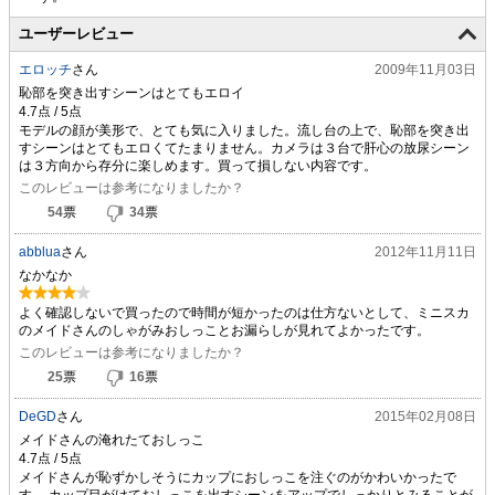
ユーザーレビュー
エロッチ
さん
2009年11月03日
恥部を突き出すシーンはとてもエロイ
モデルの顔が美形で、とても気に入りました。流し台の上で、恥部を突き出
すシーンはとてもエロくてたまりません。カメラは３台で肝心の放尿シーン
は３方向から存分に楽しめます。買って損しない内容です。
このレビューは参考になりましたか？
54
票
34
票
abblua
さん
2012年11月11日
なかなか
よく確認しないで買ったので時間が短かったのは仕方ないとして、ミニスカ
のメイドさんのしゃがみおしっことお漏らしが見れてよかったです。
このレビューは参考になりましたか？
25
票
16
票
DeGD
さん
2015年02月08日
メイドさんの淹れたておしっこ
メイドさんが恥ずかしそうにカップにおしっこを注ぐのがかわいかったで
す。 カップ目がけておしっこを出すシーンをアップでしっかりとみることが