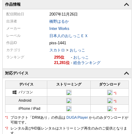
作品情報
配信
開始日
2007年11月26日
出演者
橋野はるか
メーカー
Inter Works
レーベル
日本人のおしっこＥＸ
作品ID
piss-1441
カテゴリ
スカトロ
>
おしっこ
ランキング
295
-
おしっこ
21,281
-
総合ランキング
対応デバイス
デバイス
ストリーミング
ダウンロード
パソコン
Android
iPhone / iPad
プロテクト「DRMあり」の作品は
DUGA Player
からのみダウンロードが
可能です。