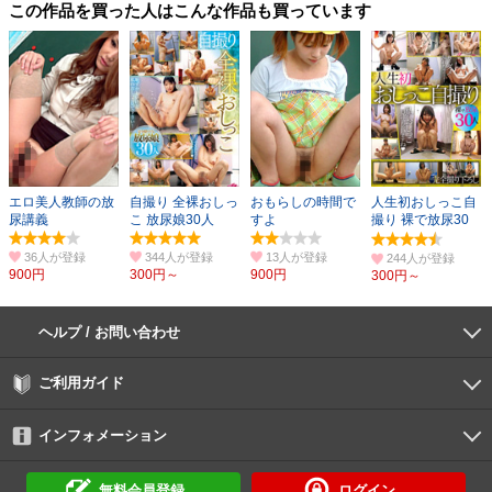
この作品を買った人はこんな作品も買っています
エロ美人教師の放
自撮り 全裸おしっ
おもらしの時間で
人生初おしっこ自
尿講義
こ 放尿娘30人
すよ
撮り 裸で放尿30
人
36人
344人
13人
244人
900円
300円～
900円
300円～
ヘルプ / お問い合わせ
よくあるご質問
ご利用環境
お支払い方法
パスワードの再設定
サポートセンター
ご利用ガイド
初めての方へ
会員登録の手順
作品購入の手順
動画再生の手順
検索のヒント
DUGA Player
インフォメーション
DUGAからのお知らせ
デュガの歴史とあゆみ
利用規約
個人情報保護方針
特定商取引法
資金決済法
倫理基準
サイトマップ
に基づく表示
に基づく表示
無料会員登録
ログイン