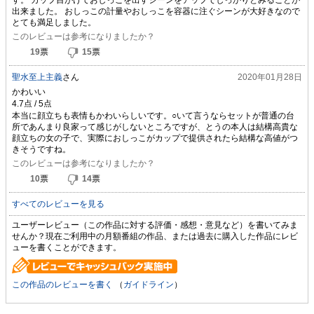
出来ました。 おしっこの計量やおしっこを容器に注ぐシーンが大好きなので
とても満足しました。
このレビューは参考になりましたか？
19
票
15
票
聖水至上主義
さん
2020年01月28日
かわいい
本当に顔立ちも表情もかわいらしいです。○いて言うならセットが普通の台
所であんまり良家って感じがしないところですが、とうの本人は結構高貴な
顔立ちの女の子で、実際におしっこがカップで提供されたら結構な高値がつ
きそうですね。
このレビューは参考になりましたか？
10
票
14
票
すべてのレビューを見る
ユーザーレビュー（この作品に対する評価・感想・意見など）を書いてみま
せんか？現在ご利用中の月額番組の作品、または過去に購入した作品にレビ
ューを書くことができます。
この作品のレビューを書く
（
ガイドライン
）