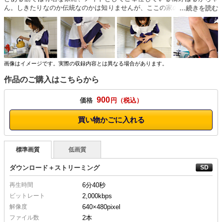
ん。しきたりなのか伝統なのかは知りませんが、ここの家の人はメイドの
おしっこを常に飲用しているため、いつでもおしっこが出せる状態じゃな
いといけないのです。出したくないときに出してしまうので、掃除中にお
もらしとかもよくやってしまうそうですよ。
画像はイメージです。実際の収録内容とは異なる場合があります。
作品のご購入はこちらから
900
価格
円
買い物かごに入れる
標準画質
低画質
ダウンロード＋ストリーミング
再生時間
6分40秒
ビットレート
2,000kbps
解像度
640×480
pixel
ファイル数
2本