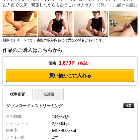
と人前で脱ぎ、緊張しながらもあそこはガチガチ。元気いい体育会の男た
ちが雄々しい力強さで弾ける。 ※本編顔出し
画像はイメージです。実際の収録内容とは異なる場合があります。
作品のご購入はこちらから
1,670
価格
円
買い物かごに入れる
標準画質
低画質
ダウンロード＋ストリーミング
再生時間
14分57秒
ビットレート
2,000kbps
解像度
640×480
pixel
ファイル数
1本