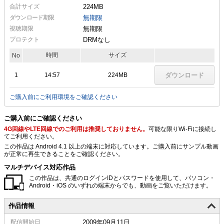
合計サイズ
224MB
ダウンロード期限
無期限
視聴期限
無期限
プロテクト
DRMなし
時間
サイズ
No
1
14:57
224MB
ダウンロード
ご購入前にご利用環境をご確認ください
ご購入前にご確認ください
4G回線やLTE回線でのご利用は推奨しておりません。
可能な限りWi-Fiに接続し
てご利用ください。
この作品は Android 4.1 以上の端末に対応しています。ご購入前にサンプル動画
が正常に再生できることをご確認ください。
マルチデバイス対応作品
この作品は、共通のログインIDとパスワードを使用して、パソコン・
Android・iOS のいずれの端末からでも、動画をご覧いただけます。
作品情報
配信
開始日
2009年09月11日