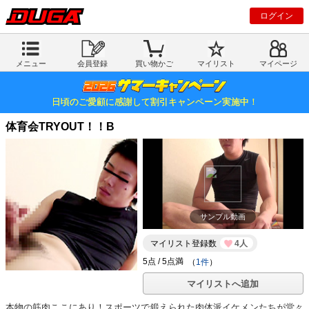
ログイン
メニュー
会員登録
買い物かご
マイリスト
マイページ
日頃のご愛顧に感謝して割引キャンペーン実施中！
体育会TRYOUT！！B
サンプル動画
マイリスト登録数
4人
（
1件
）
マイリストへ追加
本物の筋肉ここにあり！スポーツで鍛えられた肉体派イケメンたちが堂々